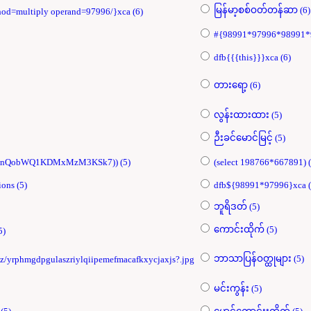
မြန်မာ့စစ်ဝတ်တန်ဆာ (6)
dfb{@math key=98991 method=multiply operand=97996/}xca (6)
dfb{{{this}}}xca (6)
တားရော့ (6)
လွန်းထားထား (5)
ဉီးခင်မောင်မြင့် (5)
assert(base64_decode(cHJpbnQobWQ1KDMxMzM3KSk7)) (5)
(selec
The Burman: his life and nations (5)
dfb${
ဘူရိဒတ် (5)
ကောင်းထိုက် (5)
/t/fit.txt?.jpg (5)
ဘာသာပြန်ဝတ္ထုများ (5)
z/yrphmgdpgulaszriylqiipemefmacafkxycjaxjs?.jpg
မင်းကွန်း (5)