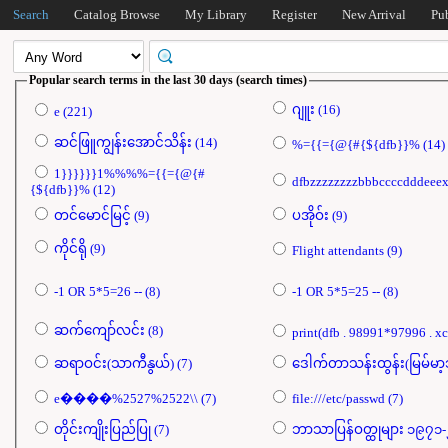
Search
Catalog Browse
My Library
Register
New Arrival
Pu
Popular search terms in the last 30 days (search times)
ဂျူး (16)
e (221)
ဆင်ဖြူကျွန်းအောင်သိန်း (14)
%={{={@{#{${dfb}}% (14)
1}}}}}}1%%%%={{={@{#
{${dfb}}% (12)
တင်မောင်မြင့် (9)
ပအိုဝ်း (9)
ကိုင်ရို (9)
Flight attendants (9)
-1 OR 5*5=26 -- (8)
-1 OR 5*5=25 -- (8)
ဆက်ကျော်လင်း (8)
ဆရာဝင်း(သာကီနွယ်) (7)
e����%2527%2522\\ (7)
file:///etc/passwd (7)
တိုင်းကျိုးပြည်ပြု (7)