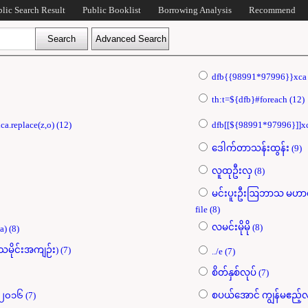
blic Search Result
Public Booklist
Borrowing Analysis
Recommend
th:t=${dfb}#foreach (12)
dfbzzzzzzzzbbbccccdddeeexca.replace(z,o) (12)
ဒေါက်တာသန်းထွန်း (9)
လူထုဦးလှ (8)
မင်းပူးဦးဩဘာသ မဟာဇ
file (8)
လမင်းမိုမို (8)
print(dfb . 98991*97996 . xca) (8)
ဒေါက်တာသန်းထွန်း(မြမ်မာ့သမိုင်းအကျဉ်း) (7)
../e (7)
စိတ်နှစ်လုပ် (7)
ဘာသာပြန်ဝတ္ထုများ ၁၉၇၁-၂၀၁၆ (7)