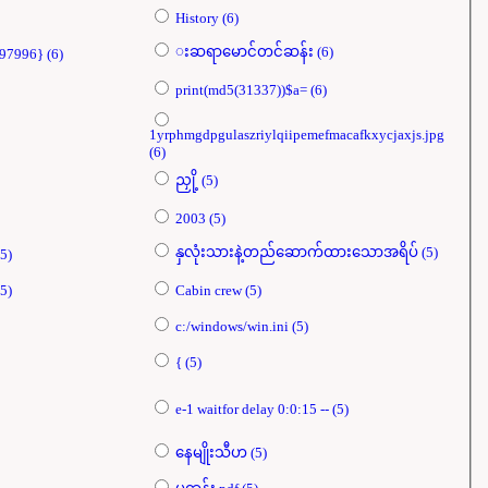
History (6)
းဆရာမောင်တင်ဆန်း (6)
#{98991*97996*98991*97996} (6)
print(md5(31337))$a= (6)
1yrphmgdpgulaszriylqiipemefmacafkxycjaxjs.jpg
(6)
ညှို့ (5)
2003 (5)
နှလုံးသားနဲ့တည်ဆောက်ထားသောအရိပ် (5)
t 198766*667891) (5)
98991*97996}xca (5)
Cabin crew (5)
c:/windows/win.ini (5)
{ (5)
e-1 waitfor delay 0:0:15 -- (5)
နေမျိုးသီဟ (5)