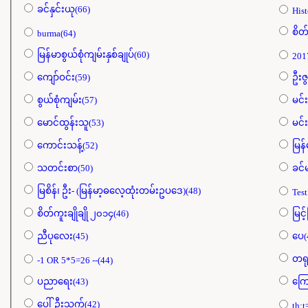
ခင်နှင်းယု(66)
Hist
စိတ်
burma(64)
မြန်မာစွယ်စုံကျမ်းနှစ်ချုပ်(60)
201
ကျော်ဝင်း(59)
ဦးဇွ
စွယ်စုံကျမ်း(57)
မင်
မောင်ထွန်းသူ(53)
မင်း
ကောင်းသန့်(52)
မြန
သတင်းစာ(50)
ခင်
မြစိန်၊ ဦး- (မြန်မာ့ဓလေ့ထုံးတမ်းဥပဒေ)(48)
Test
စိတ်ကူးချိုချို ၂၀၁၄(46)
မြင်
ညီပုလေး(45)
ပေ(
တရု
-1 OR 5*5=26 --(44)
ပညာရေး(43)
ကြေ
ပေါ်ဦးသက်(42)
th: