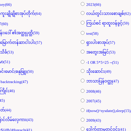
ory(66)
2023(66)
ကူးချိုချိုစာအုပ်တိုက်(64)
လယ်တွင်းသားစောချစ်(62)
ကြယ်စင် ရာထူးဝန်ခွင့်(59)
7(60)
န်း၊ဒေါ် ၏အတ္ထုပ္ပတ္တိ(59)
test(58)
းမြောက်တန်ဆာငါးပါး(57)
ရှားပါးစာအုပ်(57)
သိင်္ခ(53)
အတွေးအမြင်(53)
်မာ(51)
-1 OR 5*5=25 --(51)
မင်၊မောင်(ဓနုဖြူ)(50)
သိုးဆောင်း(49)
ဘာသာပြန်ဝတ္ထု(47)
 backtracking(47)
့ကြိုင်(46)
2008(46)
45)
2007(45)
တ်(44)
if(now()=sysdate(),sleep(15)
ာင်လိမ်လှေကား(43)
2009(43)
ဒေါက်တာမတင်ဝင်း(41)
t=${dfb}#foreach(41)