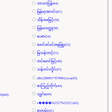
ဘာသာပြန်(64)
မြန်မာ့အလင်း(61)
သိန်းဖေမြင့်(59)
မြန်မာဝတ္ထု(58)
ပေစာ(54)
မောင်ခင်မင်(ဓနုဖြူ)(52)
မြသန်းတင့်(51)
တင်မောင်မြင့်(48)
သန်းဝင်းလှိုင်(47)
dfb{{98991*97996}}xca(45)
စာကြည့်တိုက်(44)
သျှင်မ(44)
,0)(44)
e����%2527%2522\\(42)
စာတမ်း(41)