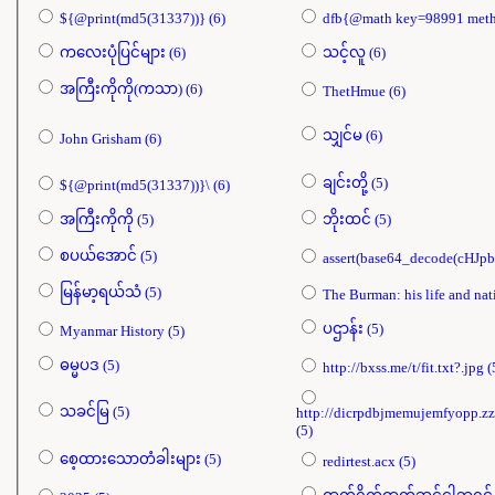
${@print(md5(31337))} (6)
ကလေးပုံပြင်များ (6)
သင့်လူ (6)
အကြီးကိုကို(ကသာ) (6)
ThetHmue (6)
သျှင်မ (6)
John Grisham (6)
ချင်းတို့ (5)
${@print(md5(31337))}\ (6)
အကြီးကိုကို (5)
ဘိုးထင် (5)
စပယ်​အောင် (5)
မြန်မာ့ရယ်သံ (5)
ပဌာန်း (5)
Myanmar History (5)
ဓမ္မပဒ (5)
http://bxss.me
သခင်မြ (5)
http://dicrpdbjmemujemfyopp.zz
(5)
စေ့ထားသောတံခါးများ (5)
redirtest.acx (5)