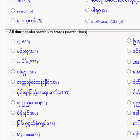
2025 (5)
ပါရဂူ (5)
search (5)
ရာဇကုမာရ် (5)
dfb#{xca}=123 (5)
All time popular search key words (search times)
မြသ
e(1680)
မင်းလူ(354)
ခင်
သမိုင်း(237)
202
ပါရဂူ(150)
အော
တက္ကသိုလ်ဘုန်းနိုင်(109)
စိတ်
မှိုင်းရာပြည့်အရေးတော်ပုံ(103)
စိတ်
ရာပြည့်စာပေ(93)
ပုည
ပီမိုးနင်း(86)
ဒေါ
မြန်မာ့စွယ်စုံကျမ်း(78)
ရာ
ချစ်
Myanmar(73)