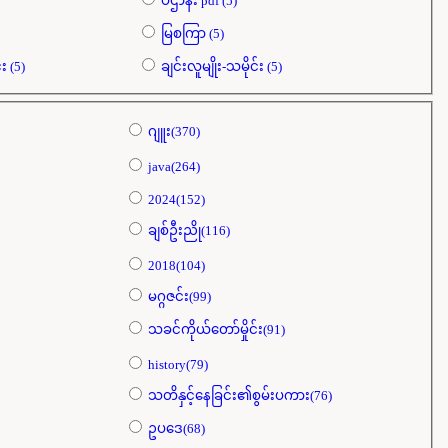
ပဌာန်း pdf (5)
မြစကြာ (5)
မင်းကွန်းဘုရားများသမိုင်း (5)
ချင်းလူမျိုး-သမိုင်း (5)
ဂျူး(370)
java(264)
2024(152)
ချစ်ဦးညို(116)
2018(104)
မဂ္ဂဇင်း(99)
သခင်ကိုယ်တော်မှိုင်း(91)
history(79)
သတိနှင့်နေခြင်း၏စွမ်းပကား(76)
ဥပဒေ(68)