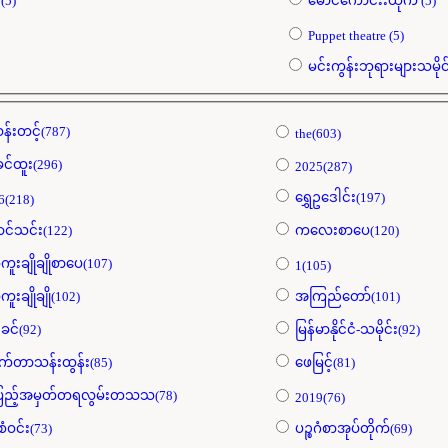
ဓာတ်ရိုက်ဓာတ်ဆင်ငါဘုရင် (5)
မောင်ကောင်းးထိုက် (5)
Puppet theatre (5)
န်းတင့်(787)
the(603)
ခင်ထူး(296)
2025(287)
ရွှေဥဒေါင်း(197)
6(218)
င်သင်း(122)
ကလေးစာပေ(120)
ကူးချိုချိုစာပေ(107)
1(105)
ကူးချိုချို(102)
အကြည်တော်(101)
ခင်(92)
မြန်မာနိုင်ငံ-သမိုင်း(92)
က်တာသန်းထွန်း(85)
ဖေမြင့်(81)
ပြည့်အမှတ်တရလွမ်းတသသ(78)
2019(76)
စံဝင်း(73)
ပဉ္စဂံစာအုပ်တိုက်(69)