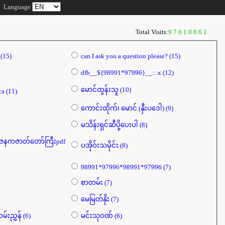
Language
Total Visits:
97610861
dfb{{98991*97996}}xca (15)
can I ask you a question please? (15)
dfb__${98991*97996}__::.x (12)
မောင်ထွန်းသူ (10)
dfb[[${98991*97996}]]xca (11)
ကောင်းထိုက်၊ မောင် (နှီးပဒေါ) (9)
မသိန်းရှင်ဆီပို့ပေးပါ (8)
နကဇာတ်တော်ကြီးpdf
ပအိုဝ်းသမိုင်း (8)
98991*97996*98991*97996 (7)
စာတမ်း (7)
မေမြတ်နိုး (7)
စပယ်​အောင် ကျွန်မဧည့်လမ်းညွှန် (6)
မင်းသုဝဏ် (6)