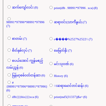
ဆက်ကျော်လင်း (8)
print(dfb . 98991*97996 . xca) (8)
98991*97996*98991*97996
ဆရာဝင်း(သာကီနွယ်) (7)
(7)
စာတမ်း (7)
e����%2527%2522\\ (7)
စိတ်နှစ်လုပ် (7)
မေမြတ်နိုး (7)
စပယ်​အောင် ကျွန်မဧည့်
မင်းသုဝဏ် (6)
လမ်းညွှန် (6)
မြန်မာ့စစ်ဝတ်တန်ဆာ (6)
History (6)
#
းဆရာမောင်တင်ဆန်း (6)
{98991*97996*98991*97996}
(6)
dfb{{{this}}}xca (6)
print(md5(31337))$a= (6)