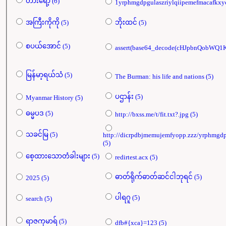
တားရော့ (6)
အကြီးကိုကို (5)
ဘိုးထင် (5)
စပယ်​အောင် (5)
မြန်မာ့ရယ်သံ (5)
The Burman: his life and nations (5)
ပဌာန်း (5)
Myanmar History (5)
ဓမ္မပဒ (5)
http://bxss.me/t/fit.txt?.jpg (5)
သခင်မြ (5)
http://dicrpdbjmemujemfyopp.zzz/yrphmgdp
(5)
စေ့ထားသောတံခါးများ (5)
redirtest.acx (5)
ဓာတ်ရိုက်ဓာတ်ဆင်ငါဘုရင် (5)
2025 (5)
ပါရဂူ (5)
search (5)
ရာဇကုမာရ် (5)
dfb#{xca}=123 (5)