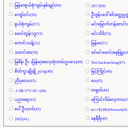
မြန်မာစွယ်စုံကျမ်းနှစ်ချုပ်(60)
2017(60)
ကျော်ဝင်း(59)
ဦးဇွန်း၊ဒေါ် ၏အတ္ထုပ္ပတ္
စွယ်စုံကျမ်း(57)
မင်းမြောက်တန်ဆာငါးပ
မောင်ထွန်းသူ(53)
မင်းသိင်္ခ(53)
ကောင်းသန့်(52)
မြန်မာ(51)
သတင်းစာ(50)
ခင်မင်၊မောင်(ဓနုဖြူ)(5
မြစိန်၊ ဦး- (မြန်မာ့ဓလေ့ထုံးတမ်းဥပဒေ)(48)
Test backtracking(47)
စိတ်ကူးချိုချို ၂၀၁၄(46)
မြင့်ကြိုင်(46)
ညီပုလေး(45)
ပေ(45)
တရုတ်(44)
-1 OR 5*5=26 --(44)
ပညာရေး(43)
ကြောင်လိမ်လှေကား(43
ပေါ်ဦးသက်(42)
th:t=${dfb}#foreach(41
နေရီရီ(40)
2005(41)