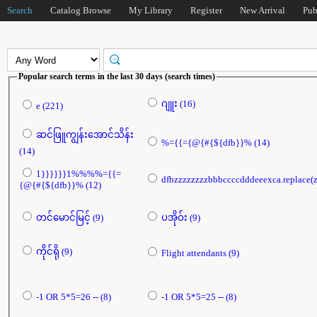
Search
Catalog Browse
My Library
Register
New Arrival
Pub
Popular search terms in the last 30 days (search times)
ဂျူး (16)
e (221)
ဆင်ဖြူကျွန်းအောင်သိန်း
%={{={@{#{${dfb}}% (14)
(14)
1}}}}}}1%%%%={{=
{@{#{${dfb}}% (12)
တင်မောင်မြင့် (9)
ပအိုဝ်း (9)
ကိုင်ရို (9)
Flight attendants (9)
-1 OR 5*5=26 -- (8)
-1 OR 5*5=25 -- (8)