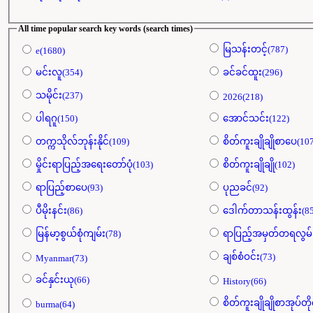
All time popular search key words (search times)
မြသန်းတင့်(787)
e(1680)
မင်းလူ(354)
ခင်ခင်ထူး(296)
သမိုင်း(237)
2026(218)
ပါရဂူ(150)
အောင်သင်း(122)
တက္ကသိုလ်ဘုန်းနိုင်(109)
စိတ်ကူးချိုချိုစာပေ(10
မှိုင်းရာပြည့်အရေးတော်ပုံ(103)
စိတ်ကူးချိုချို(102)
ရာပြည့်စာပေ(93)
ပုညခင်(92)
ပီမိုးနင်း(86)
ဒေါက်တာသန်းထွန်း(85
မြန်မာ့စွယ်စုံကျမ်း(78)
ရာပြည့်အမှတ်တရလွ
ချစ်စံဝင်း(73)
Myanmar(73)
ခင်နှင်းယု(66)
History(66)
စိတ်ကူးချိုချိုစာအုပ်တိ
burma(64)