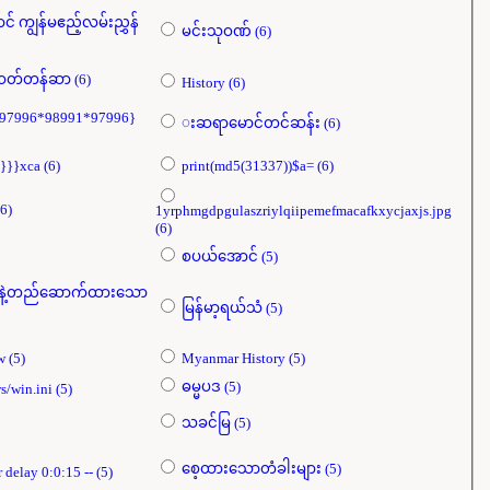
် ကျွန်မဧည့်လမ်းညွှန်
မင်းသုဝဏ် (6)
မြန်မာ့စစ်ဝတ်တန်ဆာ (6)
History (6)
97996*98991*97996}
းဆရာမောင်တင်ဆန်း (6)
dfb{{{this}}}xca (6)
print(md5(31337))$a= (6)
းရော့ (6)
1yrphmgdpgulaszriylqiipemefmacafkxycjaxjs.jpg
(6)
စပယ်​အောင် (5)
ားနဲ့တည်ဆောက်ထားသော
မြန်မာ့ရယ်သံ (5)
Cabin crew (5)
Myanmar History (5)
ဓမ္မပဒ (5)
c:/windows/win.ini (5)
သခင်မြ (5)
စေ့ထားသောတံခါးများ (5)
e-1 waitfor delay 0:0:15 -- (5)