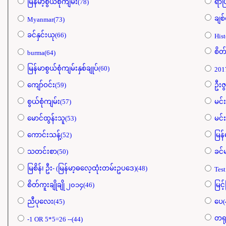
မြန်မာ့စွယ်စုံကျမ်း(78)
ရာ
ချစ်
Myanmar(73)
ခင်နှင်းယု(66)
Hist
စိတ်
burma(64)
မြန်မာစွယ်စုံကျမ်းနှစ်ချုပ်(60)
201
ကျော်ဝင်း(59)
ဦးဇွ
စွယ်စုံကျမ်း(57)
မင်
မောင်ထွန်းသူ(53)
မင်း
ကောင်းသန့်(52)
မြန
သတင်းစာ(50)
ခင်
မြစိန်၊ ဦး- (မြန်မာ့ဓလေ့ထုံးတမ်းဥပဒေ)(48)
Test
စိတ်ကူးချိုချို ၂၀၁၄(46)
မြင်
ညီပုလေး(45)
ပေ(
တရု
-1 OR 5*5=26 --(44)