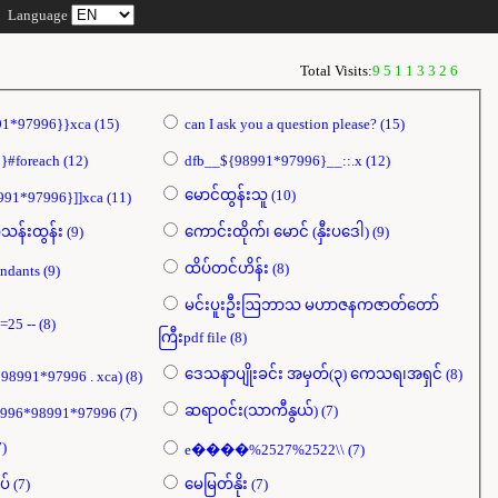
Language
Total Visits:
95113326
dfb{{98991*97996}}xca (15)
can I ask you a question please? (15)
th:t=${dfb}#foreach (12)
dfb__${98991*97996}__::.x (12)
မောင်ထွန်းသူ (10)
dfb[[${98991*97996}]]xca (11)
ဒေါက်တာသန်းထွန်း (9)
ကောင်းထိုက်၊ မောင် (နှီးပဒေါ) (9)
ထိပ်တင်ဟိန်း (8)
Flight attendants (9)
မင်းပူးဦးဩဘာသ မဟာဇနကဇာတ်တော်
-1 OR 5*5=25 -- (8)
ကြီးpdf file (8)
ဒေသနာပျိုးခင်း အမှတ်(၃) ကေသရ၊အရှင် (8)
print(dfb . 98991*97996 . xca) (8)
ဆရာဝင်း(သာကီနွယ်) (7)
98991*97996*98991*97996 (7)
း (7)
e����%2527%2522\\ (7)
စိတ်နှစ်လုပ် (7)
မေမြတ်နိုး (7)