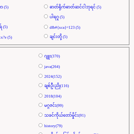
နေမျိုးသီဟ (5)
ဓာတ်ရိုက်ဓာတ်ဆင်ငါဘုရင် (5)
ပါရဂူ (5)
ရာဇကုမာရ် (5)
dfb#{xca}=123 (5)
ချင်းတို့ (5)
redirtest.acx?e (5)
ဂျူး(370)
java(264)
2024(152)
ချစ်ဦးညို(116)
2018(104)
မဂ္ဂဇင်း(99)
သခင်ကိုယ်တော်မှိုင်း(91)
history(79)