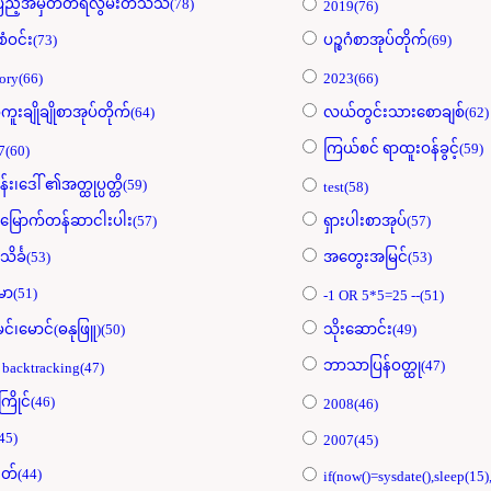
ပြည့်အမှတ်တရလွမ်းတသသ(78)
2019(76)
စံဝင်း(73)
ပဉ္စဂံစာအုပ်တိုက်(69)
ory(66)
2023(66)
ကူးချိုချိုစာအုပ်တိုက်(64)
လယ်တွင်းသားစောချစ်(62)
ကြယ်စင် ရာထူးဝန်ခွင့်(59)
7(60)
န်း၊ဒေါ် ၏အတ္ထုပ္ပတ္တိ(59)
test(58)
းမြောက်တန်ဆာငါးပါး(57)
ရှားပါးစာအုပ်(57)
သိင်္ခ(53)
အတွေးအမြင်(53)
်မာ(51)
-1 OR 5*5=25 --(51)
မင်၊မောင်(ဓနုဖြူ)(50)
သိုးဆောင်း(49)
ဘာသာပြန်ဝတ္ထု(47)
 backtracking(47)
့ကြိုင်(46)
2008(46)
45)
2007(45)
တ်(44)
if(now()=sysdate(),sleep(15)