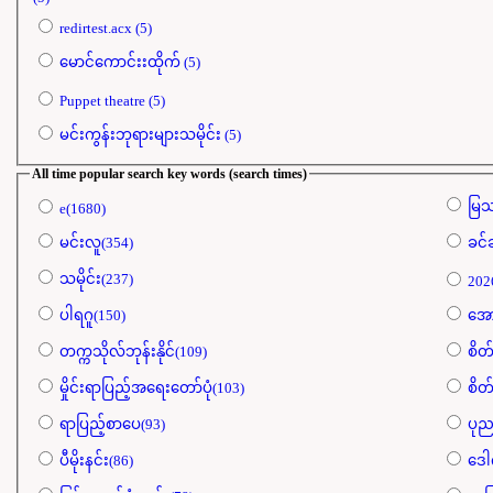
redirtest.acx (5)
မောင်ကောင်းးထိုက် (5)
Puppet theatre (5)
မင်းကွန်းဘုရားများသမိုင်း (5)
All time popular search key words (search times)
မြသ
e(1680)
မင်းလူ(354)
ခင်
သမိုင်း(237)
202
ပါရဂူ(150)
အော
တက္ကသိုလ်ဘုန်းနိုင်(109)
စိတ်
မှိုင်းရာပြည့်အရေးတော်ပုံ(103)
စိတ်
ရာပြည့်စာပေ(93)
ပုည
ပီမိုးနင်း(86)
ဒေါ