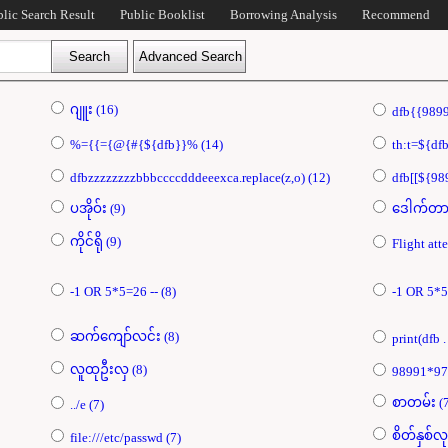
blic Search Result
Public Booklist
Borrowing Analysis
Recommend
ဂျူး (16)
%={{={@{#{${dfb}}% (14)
dfbzzzzzzzzbbbccccdddeeexca.replace(z,o) (12)
ပအိုဝ်း (9)
ကိုင်ရို (9)
-1 OR 5*5=26 -- (8)
ဆက်ကျော်လင်း (8)
လူထုဦးလှ (8)
စာတမ်
../e (7)
file:///etc/passwd (7)