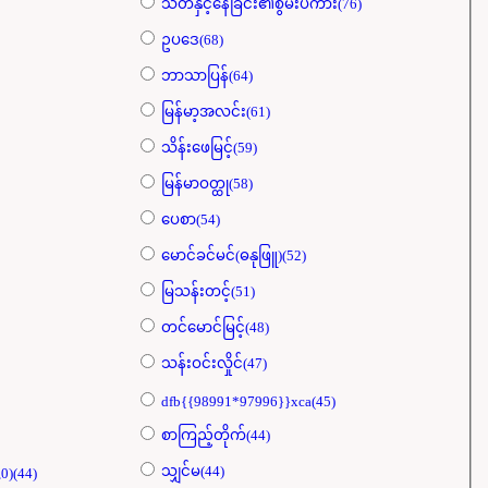
သတိနှင့်နေခြင်း၏စွမ်းပကား(76)
ဥပဒေ(68)
ဘာသာပြန်(64)
မြန်မာ့အလင်း(61)
သိန်းဖေမြင့်(59)
မြန်မာဝတ္ထု(58)
ပေစာ(54)
မောင်ခင်မင်(ဓနုဖြူ)(52)
မြသန်းတင့်(51)
တင်မောင်မြင့်(48)
သန်းဝင်းလှိုင်(47)
dfb{{98991*97996}}xca(45)
စာကြည့်တိုက်(44)
သျှင်မ(44)
,0)(44)