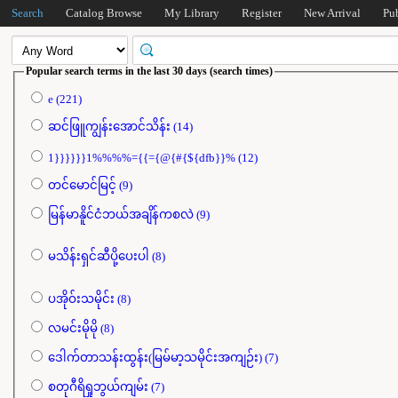
Search
Catalog Browse
My Library
Register
New Arrival
Pu
Popular search terms in the last 30 days (search times)
e (221)
ဆင်ဖြူကျွန်းအောင်သိန်း (14)
1}}}}}}1%%%%={{={@{#{${dfb}}% (12)
တင်မောင်မြင့် (9)
မြန်မာနိူင်ငံဘယ်အချိန်ကစလဲ (9)
မသိန်းရှင်ဆီပို့ပေးပါ (8)
ပအိုဝ်းသမိုင်း (8)
လမင်းမိုမို (8)
ဒေါက်တာသန်းထွန်း(မြမ်မာ့သမိုင်းအကျဉ်း) (7)
စတုဂီရိရှုဘွယ်ကျမ်း (7)