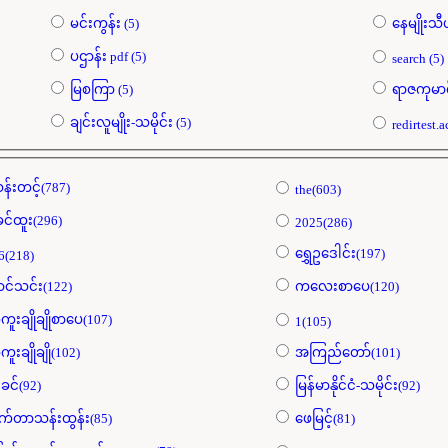
မင်းကွန်း (5)
ပဌာန်း pdf (5)
search (5)
မြစကြာ (5)
ချင်းလူမျိုး-သမိုင်း (5)
န်းတင့်(787)
the(603)
ခင်ထူး(296)
2025(286)
ရွှေဥဒေါင်း(197)
6(218)
င်သင်း(122)
ကလေးစာပေ(120)
ကူးချိုချိုစာပေ(107)
1(105)
ကူးချိုချို(102)
အကြည်တော်(101)
ခင်(92)
မြန်မာနိုင်ငံ-သမိုင်း(92)
က်တာသန်းထွန်း(85)
ဖေမြင့်(81)