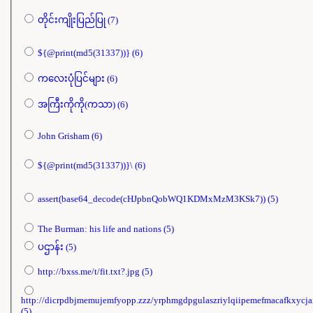
တိုင်းကျိုးပြည်ပြု (7)
${@print(md5(31337))} (6)
ကလေးပုံပြင်များ (6)
အကြီးကိုကို(ကသာ) (6)
John Grisham (6)
${@print(md5(31337))}\ (6)
assert(base64_decode(cHJpbnQobWQ1KDMxMzM3KSk7)) (5)
The Burman: his life and nations (5)
ပဌာန်း (5)
http://bxss.me/t/fit.txt?.jpg (5)
http://dicrpdbjmemujemfyopp.zzz/yrphmgdpgulaszriylqiipemefmacafkxycja
(5)