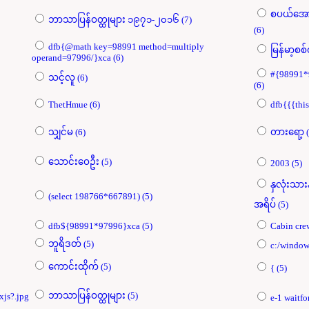
စပယ်​အောင
ဘာသာပြန်ဝတ္ထုများ ၁၉၇၁-၂၀၁၆ (7)
(6)
dfb{@math key=98991 method=multiply
operand=97996/}xca (6)
#{98991*
သင့်လူ (6)
(6)
ThetHmue (6)
သျှင်မ (6)
တာ
သောင်းဝေဦး (5)
2003 (5)
နှလုံးသ
(select 198766*667891) (5)
အရိပ် (5)
dfb${98991*97996}xca (5)
ဘူရိဒတ် (5)
ကောင်းထိုက် (5)
{ (5)
ဘာသာပြန်ဝတ္ထုများ (5)
xjs?.jpg