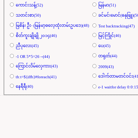
ကောင်းသန့်(52)
မြန်မာ(51)
သတင်းစာ(50)
ခင်မင်၊မောင်(ဓနုဖြူ)(5
မြစိန်၊ ဦး- (မြန်မာ့ဓလေ့ထုံးတမ်းဥပဒေ)(48)
Test backtracking(47)
စိတ်ကူးချိုချို ၂၀၁၄(46)
မြင့်ကြိုင်(46)
ညီပုလေး(45)
ပေ(45)
တရုတ်(44)
-1 OR 5*5=26 --(44)
ကြောင်လိမ်လှေကား(43)
2009(43)
ဒေါက်တာမတင်ဝင်း(41
th:t=${dfb}#foreach(41)
နေရီရီ(40)
e-1 waitfor delay 0:0:15