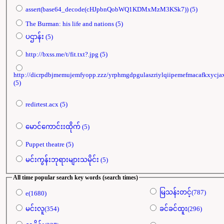
assert(base64_decode(cHJpbnQobWQ1KDMxMzM3KSk7)) (5)
The Burman: his life and nations (5)
ပဌာန်း (5)
http://bxss.me/t/fit.txt?.jpg (5)
http://dicrpdbjmemujemfyopp.zzz/yrphmgdpgulaszriylqiipemefmacafkxycjax
(5)
redirtest.acx (5)
မောင်ကောင်းးထိုက် (5)
Puppet theatre (5)
မင်းကွန်းဘုရားများသမိုင်း (5)
All time popular search key words (search times)
မြသန်းတင့်(787)
e(1680)
မင်းလူ(354)
ခင်ခင်ထူး(296)