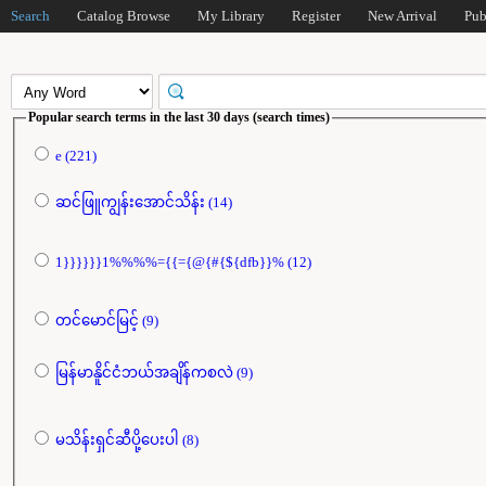
Search
Catalog Browse
My Library
Register
New Arrival
Pub
Popular search terms in the last 30 days (search times)
e (221)
ဆင်ဖြူကျွန်းအောင်သိန်း (14)
1}}}}}}1%%%%={{={@{#{${dfb}}% (12)
တင်မောင်မြင့် (9)
မြန်မာနိူင်ငံဘယ်အချိန်ကစလဲ (9)
မသိန်းရှင်ဆီပို့ပေးပါ (8)