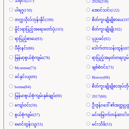
သမိုင်း(237)
2026(218)
ပါရဂူ(150)
အောင်သင်း(122)
တက္ကသိုလ်ဘုန်းနိုင်(109)
စိတ်ကူးချိုချိုစာပေ(10
မှိုင်းရာပြည့်အရေးတော်ပုံ(103)
စိတ်ကူးချိုချို(102)
ရာပြည့်စာပေ(93)
ပုညခင်(92)
ပီမိုးနင်း(86)
ဒေါက်တာသန်းထွန်း(85
မြန်မာ့စွယ်စုံကျမ်း(78)
ရာပြည့်အမှတ်တရလွ
ချစ်စံဝင်း(73)
Myanmar(73)
ခင်နှင်းယု(66)
History(66)
စိတ်ကူးချိုချိုစာအုပ်တိ
burma(64)
မြန်မာစွယ်စုံကျမ်းနှစ်ချုပ်(60)
2017(60)
ကျော်ဝင်း(59)
ဦးဇွန်း၊ဒေါ် ၏အတ္ထုပ္ပတ္
စွယ်စုံကျမ်း(57)
မင်းမြောက်တန်ဆာငါးပ
မောင်ထွန်းသူ(53)
မင်းသိင်္ခ(53)