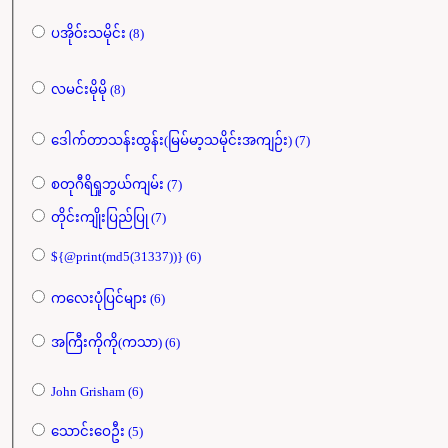
ပအိုဝ်းသမိုင်း (8)
လမင်းမိုမို (8)
ဒေါက်တာသန်းထွန်း(မြမ်မာ့သမိုင်းအကျဉ်း) (7)
စတုဂီရိရှုဘွယ်ကျမ်း (7)
တိုင်းကျိုးပြည်ပြု (7)
${@print(md5(31337))} (6)
ကလေးပုံပြင်များ (6)
အကြီးကိုကို(ကသာ) (6)
John Grisham (6)
သောင်းဝေဦး (5)