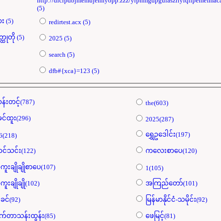
http://dicrpdbjmemujemfyopp.zzz/yrphmgdpgulaszriylqiipemefmaca
(5)
စေ့ထားသောတံခါးများ (5)
redirtest.acx (5)
ရဲသျှမ်းရဲ့မြစ်ပွားနာဝတ္ထုတို (5)
2025 (5)
search (5)
dfb#{xca}=123 (5)
န်းတင့်(787)
the(603)
ခင်ထူး(296)
2025(287)
ရွှေဥဒေါင်း(197)
6(218)
င်သင်း(122)
ကလေးစာပေ(120)
ကူးချိုချိုစာပေ(107)
1(105)
ကူးချိုချို(102)
အကြည်တော်(101)
ခင်(92)
မြန်မာနိုင်ငံ-သမိုင်း(92)
က်တာသန်းထွန်း(85)
ဖေမြင့်(81)