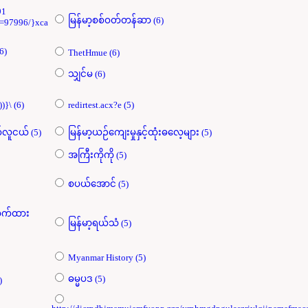
91
မြန်မာ့စစ်ဝတ်တန်ဆာ (6)
d=97996/}xca
ိုကို(ကသာ) (6)
ThetHmue (6)
သျှင်မ (6)
${@print(md5(31337))}\ (6)
redirtest.acx?e (5)
ချမ်းသာလူငယ် စမတ်လူငယ် (5)
မြန်မာ့ယဉ်ကျေးမှုနှင့်ထုံးဓလေ့များ (5)
အကြီးကိုကို (5)
စပယ်​အောင် (5)
ောက်ထား
မြန်မာ့ရယ်သံ (5)
Myanmar History (5)
ဓမ္မပဒ (5)
ni (5)