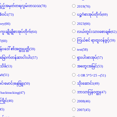
ပြည့်အမှတ်တရလွမ်းတသသ(78)
2019(76)
စံဝင်း(73)
ပဉ္စဂံစာအုပ်တိုက်(69)
ory(66)
2023(66)
ကူးချိုချိုစာအုပ်တိုက်(64)
လယ်တွင်းသားစောချစ်(62)
ကြယ်စင် ရာထူးဝန်ခွင့်(59)
7(60)
န်း၊ဒေါ် ၏အတ္ထုပ္ပတ္တိ(59)
test(58)
းမြောက်တန်ဆာငါးပါး(57)
ရှားပါးစာအုပ်(57)
သိင်္ခ(53)
အတွေးအမြင်(53)
်မာ(51)
-1 OR 5*5=25 --(51)
မင်၊မောင်(ဓနုဖြူ)(50)
သိုးဆောင်း(49)
ဘာသာပြန်ဝတ္ထု(47)
 backtracking(47)
့ကြိုင်(46)
2008(46)
45)
2007(45)