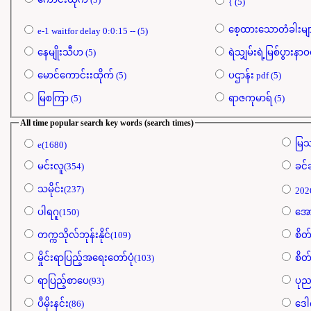
{ (5)
e-1 waitfor delay 0:0:15 -- (5)
နေမျိုးသီဟ (5)
မောင်ကောင်းးထိုက် (5)
ပဌာန်း pdf (5)
မြစကြာ (5)
ရာဇကုမာရ် (5)
All time popular search key words (search times)
မြသ
e(1680)
မင်းလူ(354)
ခင်
သမိုင်း(237)
202
ပါရဂူ(150)
အော
တက္ကသိုလ်ဘုန်းနိုင်(109)
စိတ်
မှိုင်းရာပြည့်အရေးတော်ပုံ(103)
စိတ်
ရာပြည့်စာပေ(93)
ပုည
ပီမိုးနင်း(86)
ဒေါ