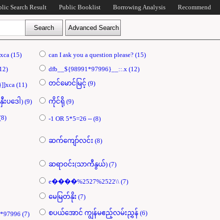
blic Search Result
Public Booklist
Borrowing Analysis
Recommend
dfb{{98991*97996}}xca (15)
can I ask you a question please? (15)
{dfb}#foreach (12)
dfb__${98991*97996}__::.x (12)
တင်မောင်မြင့် (9)
dfb[[${98991*97996}]]xca (11)
ကောင်းထိုက်၊ မောင် (နှီးပဒေါ) (9)
ကိုင်ရို (9)
ိန်းရှင်ဆီပို့ပေးပါ (8)
-1 OR 5*5=26 -- (8)
ဆက်ကျော်လင်း (8)
ဆရာဝင်း(သာကီနွယ်) (7)
e����%2527%2522\\ (7)
မေမြတ်နိုး (7)
စပယ်​အောင် ကျွန်မဧည့်လမ်းညွှန် (6)
98991*97996*98991*97996 (7)