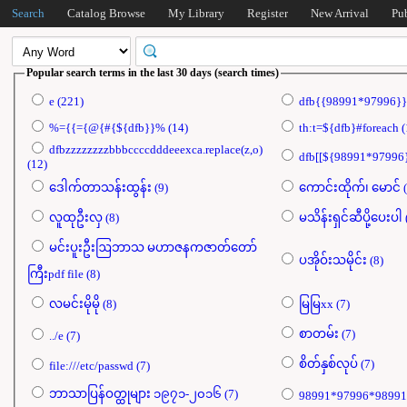
Search
Catalog Browse
My Library
Register
New Arrival
Pu
Popular search terms in the last 30 days (search times)
e (221)
%={{={@{#{${dfb}}% (14)
th:t=$
dfbzzzzzzzzbbbccccdddeeexca.replace(z,o)
(12)
ဒေါက်တာသန်းထွန်း (9)
လူထုဦးလှ (8)
မသ
မင်းပူးဦးဩဘာသ မဟာဇနကဇာတ်တော်
ပအိုဝ်းသမိုင်း (8)
ကြီးpdf file (8)
လမင်းမိုမို (8)
မြမြxx (7)
စာတမ်း (7)
../e (7)
စိတ်နှစ်လုပ် (7)
file:///etc/passwd (7)
ဘာသာပြန်ဝတ္ထုများ ၁၉၇၁-၂၀၁၆ (7)