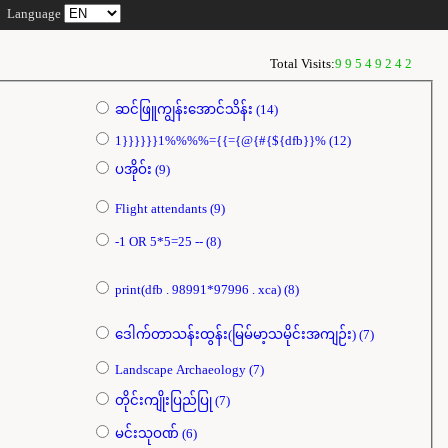
Language
Total Visits:
99549242
ဆင်ဖြူကျွန်းအောင်သိန်း (14)
1}}}}}}1%%%%={{={@{#{${dfb}}% (12)
ပအိုဝ်း (9)
Flight attendants (9)
-1 OR 5*5=25 -- (8)
print(dfb . 98991*97996 . xca) (8)
ဒေါက်တာသန်းထွန်း(မြမ်မာ့သမိုင်းအကျဉ်း) (7)
Landscape Archaeology (7)
တိုင်းကျိုးပြည်ပြု (7)
မင်းသုဝဏ် (6)