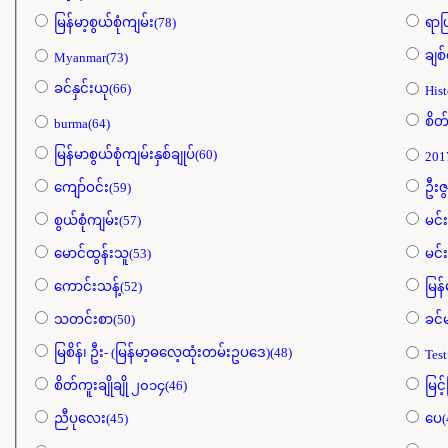
မြန်မာ့စွယ်စုံကျမ်း(78)
ရာ
ချစ်
Myanmar(73)
ခင်နှင်းယု(66)
Hist
စိတ်
burma(64)
မြန်မာစွယ်စုံကျမ်းနှစ်ချုပ်(60)
201
ကျော်ဝင်း(59)
ဦးဇွ
စွယ်စုံကျမ်း(57)
မင်
မောင်ထွန်းသူ(53)
မင်း
ကောင်းသန့်(52)
မြန
သတင်းစာ(50)
ခင်
မြစိန်၊ ဦး- (မြန်မာ့ဓလေ့ထုံးတမ်းဥပဒေ)(48)
Test
စိတ်ကူးချိုချို ၂၀၁၄(46)
မြင်
ညီပုလေး(45)
ပေ(