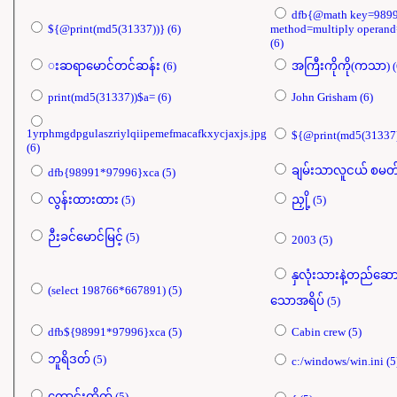
dfb{@math key=989
${@print(md5(31337))} (6)
method=multiply operan
(6)
းဆရာမောင်တင်ဆန်း (6)
အကြီးက
print(md5(31337))$a= (6)
John Grisham (6)
1yrphmgdpgulaszriylqiipemefmacafkxycjaxjs.jpg
(6)
dfb{98991*97996}xca (5)
လွန်းထားထား (5)
ညှို့ (5)
ဉီးခင်မောင်မြင့် (5)
2003 (5)
နှလုံးသားနဲ့တည်ဆ
(select 198766*667891) (5)
သောအရိပ် (5)
dfb${98991*97996}xca (5)
Cabin crew (5)
ဘူရိဒတ် (5)
c:/windows/win.i
ကောင်းထိုက် (5)