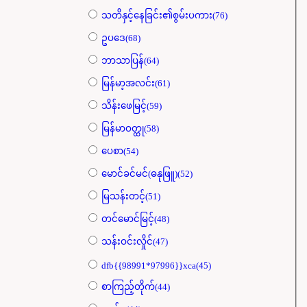
သတိနှင့်နေခြင်း၏စွမ်းပကား(76)
ဥပဒေ(68)
ဘာသာပြန်(64)
မြန်မာ့အလင်း(61)
သိန်းဖေမြင့်(59)
မြန်မာဝတ္ထု(58)
ပေစာ(54)
မောင်ခင်မင်(ဓနုဖြူ)(52)
မြသန်းတင့်(51)
တင်မောင်မြင့်(48)
သန်းဝင်းလှိုင်(47)
dfb{{98991*97996}}xca(45)
စာကြည့်တိုက်(44)