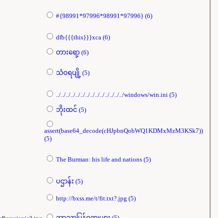
#{98991*97996*98991*97996} (6)
dfb{{{this}}}xca (6)
တားရော့ (6)
သံဝရပျို့ (5)
../../../../../../../../../../../../../../windows/win.ini (5)
ဘိုးထင် (5)
assert(base64_decode(cHJpbnQobWQ1KDMxMzM3KSk7))
(5)
The Burman: his life and nations (5)
ပဌာန်း (5)
http://bxss.me/t/fit.txt?.jpg (5)
ဘာသာပြန်ဝတ္ထုများ (5)