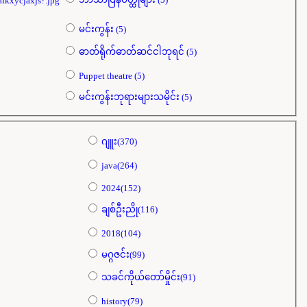
fkxycjaxjs?.jpg
မင်းကွန်း (5)
ဓာတ်ရိုက်ဓာတ်ဆင်ငါဘုရင် (5)
Puppet theatre (5)
မင်းကွန်းဘုရားများသမိုင်း (5)
ဂျူး(370)
java(264)
2024(152)
ချစ်ဦးညို(116)
2018(104)
မဂ္ဂဇင်း(99)
သခင်ကိုယ်တော်မှိုင်း(91)
history(79)