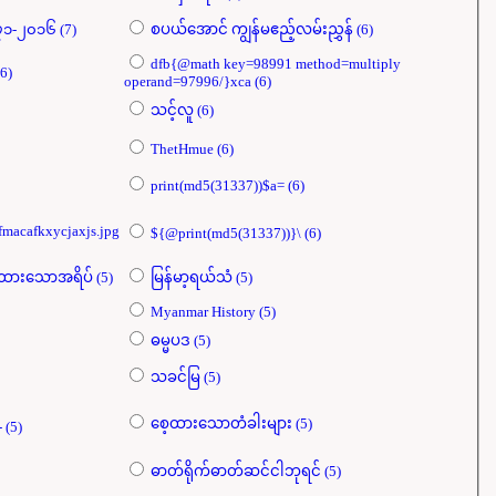
ဘာသာပြန်ဝတ္ထုများ ၁၉၇၁-၂၀၁၆ (7)
စပယ်​အောင် ကျွန်မဧည့်လမ်းညွှန် (6)
dfb{@math key=98991 method=multiply
int(md5(31337))} (6)
operand=97996/}xca (6)
သင့်လူ (6)
ThetHmue (6)
print(md5(31337))$a= (6)
fmacafkxycjaxjs.jpg
${@print(md5(31337))}\ (6)
နှလုံးသားနဲ့တည်ဆောက်ထားသောအရိပ် (5)
မြန်မာ့ရယ်သံ (5)
Myanmar History (5)
ဓမ္မပဒ (5)
သခင်မြ (5)
စေ့ထားသောတံခါးများ (5)
e-1 waitfor delay 0:0:15 -- (5)
ဓာတ်ရိုက်ဓာတ်ဆင်ငါဘုရင် (5)