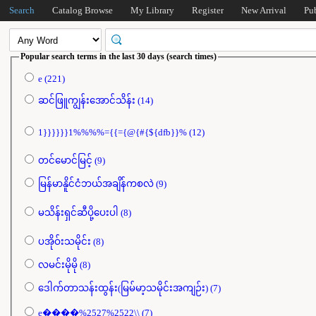
Search
Catalog Browse
My Library
Register
New Arrival
Pu
Popular search terms in the last 30 days (search times)
e (221)
ဆင်ဖြူကျွန်းအောင်သိန်း (14)
1}}}}}}1%%%%={{={@{#{${dfb}}% (12)
တင်မောင်မြင့် (9)
မြန်မာနိူင်ငံဘယ်အချိန်ကစလဲ (9)
မသိန်းရှင်ဆီပို့ပေးပါ (8)
ပအိုဝ်းသမိုင်း (8)
လမင်းမိုမို (8)
ဒေါက်တာသန်းထွန်း(မြမ်မာ့သမိုင်းအကျဉ်း) (7)
e����%2527%2522\\ (7)