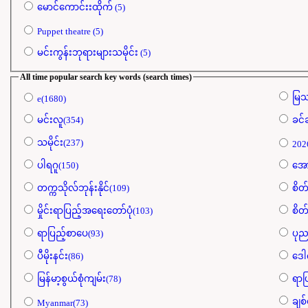
မောင်ကောင်းးထိုက် (5)
Puppet theatre (5)
မင်းကွန်းဘုရားများသမိုင်း (5)
All time popular search key words (search times)
မြသ
e(1680)
မင်းလူ(354)
ခင်
သမိုင်း(237)
202
ပါရဂူ(150)
အော
တက္ကသိုလ်ဘုန်းနိုင်(109)
စိတ်
မှိုင်းရာပြည့်အရေးတော်ပုံ(103)
စိတ်
ရာပြည့်စာပေ(93)
ပုည
ပီမိုးနင်း(86)
ဒေါ
မြန်မာ့စွယ်စုံကျမ်း(78)
ရာ
ချစ်
Myanmar(73)