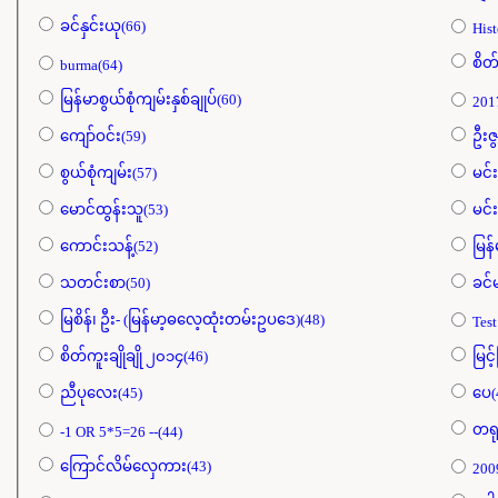
ခင်နှင်းယု(66)
Hist
စိတ်
burma(64)
မြန်မာစွယ်စုံကျမ်းနှစ်ချုပ်(60)
201
ကျော်ဝင်း(59)
ဦးဇွ
စွယ်စုံကျမ်း(57)
မင်
မောင်ထွန်းသူ(53)
မင်း
ကောင်းသန့်(52)
မြန
သတင်းစာ(50)
ခင်
မြစိန်၊ ဦး- (မြန်မာ့ဓလေ့ထုံးတမ်းဥပဒေ)(48)
Test
စိတ်ကူးချိုချို ၂၀၁၄(46)
မြင်
ညီပုလေး(45)
ပေ(
တရု
-1 OR 5*5=26 --(44)
ကြောင်လိမ်လှေကား(43)
200