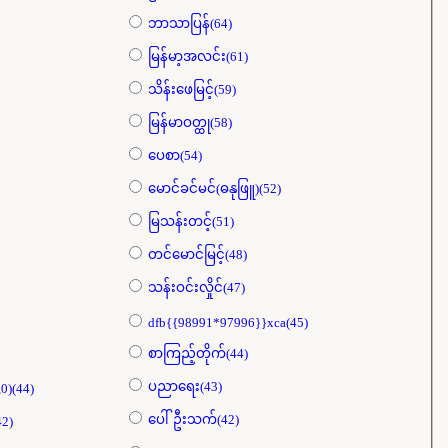
ဘာသာပြန်(64)
မြန်မာ့အလင်း(61)
သိန်းဖေမြင့်(59)
မြန်မာဝတ္ထု(58)
ပေစာ(54)
မောင်ခင်မင်(ဓနုဖြူ)(52)
မြသန်းတင့်(51)
တင်မောင်မြင့်(48)
သန်းဝင်းလှိုင်(47)
dfb{{98991*97996}}xca(45)
စာကြည့်တိုက်(44)
ပညာရေး(43)
,0)(44)
ပေါ်ဦးသက်(42)
2)