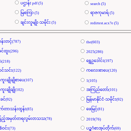
ပဌာန်း pdf (5)
search (5)
မြစကြာ (5)
ရာဇကုမာရ် (5)
ချင်းလူမျိုး-သမိုင်း (5)
redirtest.acx?e (5)
န်းတင့်(787)
the(603)
ခင်ထူး(296)
2025(286)
ရွှေဥဒေါင်း(197)
6(218)
င်သင်း(122)
ကလေးစာပေ(120)
ကူးချိုချိုစာပေ(107)
1(105)
ကူးချိုချို(102)
အကြည်တော်(101)
ခင်(92)
မြန်မာနိုင်ငံ-သမိုင်း(92)
က်တာသန်းထွန်း(85)
ဖေမြင့်(81)
ပြည့်အမှတ်တရလွမ်းတသသ(78)
2019(76)
စံဝင်း(73)
ပဉ္စဂံစာအုပ်တိုက်(69)