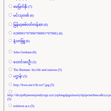
မေမြတ်နိုး (7)
မင်းသုဝဏ် (6)
မြန်မာ့စစ်ဝတ်တန်ဆာ (6)
#{98991*97996*98991*97996} (6)
နံ့သာဖြူ (6)
John Grisham (6)
သောင်းဝေဦး (5)
The Burman: his life and nations (5)
ပဌာန်း (5)
http://bxss.me/t/fit.txt?.jpg (5)
http://dicrpdbjmemujemfyopp.zzz/yrphmgdpgulaszriylqiipemefmacafkxycja
(5)
redirtest.acx (5)