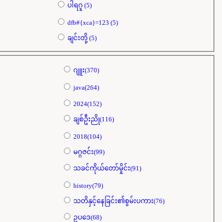
ပါရဂူ (5)
dfb#{xca}=123 (5)
ချင်းတို့ (5)
ဂျူး(370)
java(264)
2024(152)
ချစ်ဦးညို(116)
2018(104)
မဂ္ဂဇင်း(99)
သခင်ကိုယ်တော်မှိုင်း(91)
history(79)
သတိနှင့်နေခြင်း၏စွမ်းပကား(76)
ဥပဒေ(68)