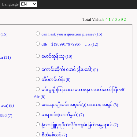
Language
Total Visits:
94176592
dfb{{98991*97996}}xca (15)
can I ask you a question please? (15)
dfb__${98991*97996}__::.x (12)
မောင်ထွန်းသူ (10)
dfb[[${98991*97996}]]xca (11)
ကောင်းထိုက်၊ မောင် (နှီးပဒေါ) (9)
ထိပ်တင်ဟိန်း (8)
မင်းပူးဦးဩဘာသ မဟာဇနကဇာတ်တော်ကြီးpdf
file (8)
ဒေသနာပျိုးခင်း အမှတ်(၃) ကေသရ၊အရှင် (8)
print(dfb . 98991*97996 . xca) (8)
ဆရာဝင်း(သာကီနွယ်) (7)
98991*97996*98991*97996 (7)
နံ့သာဖြူပုရပိုက်သိုင်းကျမ်းမြတ်အန္တ ရာယ် (7)
စိတ်နှစ်လုပ် (7)