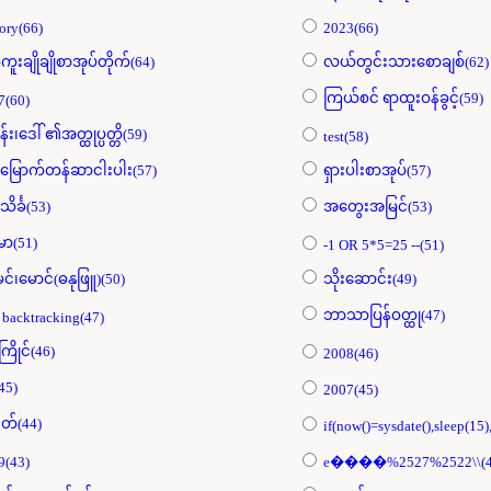
ory(66)
2023(66)
ကူးချိုချိုစာအုပ်တိုက်(64)
လယ်တွင်းသားစောချစ်(62)
ကြယ်စင် ရာထူးဝန်ခွင့်(59)
7(60)
န်း၊ဒေါ် ၏အတ္ထုပ္ပတ္တိ(59)
test(58)
းမြောက်တန်ဆာငါးပါး(57)
ရှားပါးစာအုပ်(57)
သိင်္ခ(53)
အတွေးအမြင်(53)
်မာ(51)
-1 OR 5*5=25 --(51)
မင်၊မောင်(ဓနုဖြူ)(50)
သိုးဆောင်း(49)
ဘာသာပြန်ဝတ္ထု(47)
 backtracking(47)
့ကြိုင်(46)
2008(46)
45)
2007(45)
တ်(44)
if(now()=sysdate(),sleep(15)
9(43)
e����%2527%2522\\(4