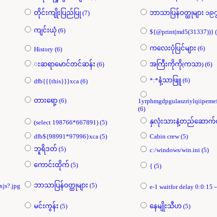
တိုင်းကျိုးပြည်ပြု (7)
ကျင်းယုံ (6)
${@pr
ကလေးပုံပြင်များ (6)
History (6)
းဆရာမောင်တင်ဆန်း (6)
အကြီးကိုကို(ကသာ) (6)
*:*နံ့သာဖြူ (6)
dfb{{{this}}}xca (6)
တားရော့ (6)
1yrphmgdpgulaszriylqiipeme
(6)
(select 198766*667891) (5)
dfb${98991*97996}xca (5)
Cabin crew (5)
ဘူရိဒတ် (5)
c:/windows/win.ini (5)
ကောင်းထိုက် (5)
{ (5)
ဘာသာပြန်ဝတ္ထုများ (5)
xjs?.jpg
မင်းကွန်း (5)
နေမျိုးသီဟ (5)