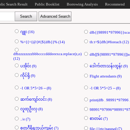
blic Search Result
Public Booklist
Borrowing Analysis
Recommend
ဂျူး (16)
%={{={@{#{${dfb}}% (14)
th:t=${dfb}#foreach (12)
dfbzzzzzzzzbbbccccdddeeexca.replace(z,o)
(12)
ပအိုဝ်း (9)
ဒေါက်တာသန်းထွန်း (9)
ကိုင်ရို (9)
Flight attendants (9)
-1 OR 5*5=26 -- (8)
-1 OR 5*5=25 -- (8)
ဆက်ကျော်လင်း (8)
လူထုဦးလှ (8)
စာတမ်း (7)
../e (7)
စတုဂီရိရှုဘွယ်ကျမ်း (7)
file:///etc/passwd (7)