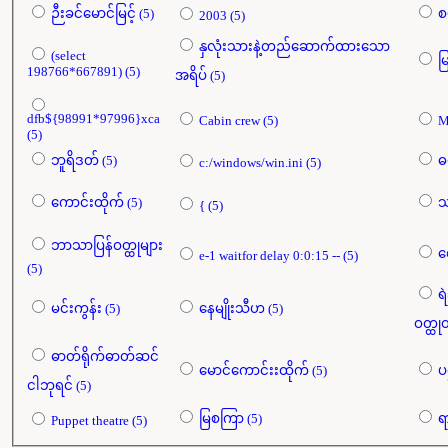
ဉီးခင်မောင်မြင့် (5)
2003 (5)
နှလုံးသားနဲ့တည်ဆောက်ထားသော
(select
198766*667891) (5)
အရိပ် (5)
dfb${98991*97996}xca
Cabin crew (5)
(5)
ဘူရိဒတ် (5)
c:/windows/win.ini (5)
ကောင်းထိုက် (5)
{ (5)
ဘာသာပြန်ဝတ္ထုများ
e-1 waitfor delay 0:0:15 -- (5)
(5)
ရ
မင်းကွန်း (5)
နေမျိုးသီဟ (5)
ဓာတ်ရိုက်ဓာတ်ဆင်
မောင်ကောင်းးထိုက် (5)
ငါဘုရင် (5)
မြစကြာ (5)
Puppet theatre (5)