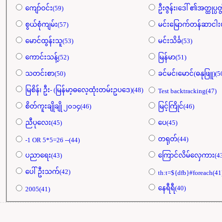
ကျော်ဝင်း(59)
ဦးဇွန်း၊ဒေါ် ၏အတ္ထုပ္ပတ္
စွယ်စုံကျမ်း(57)
မင်းမြောက်တန်ဆာငါးပ
မောင်ထွန်းသူ(53)
မင်းသိင်္ခ(53)
ကောင်းသန့်(52)
မြန်မာ(51)
သတင်းစာ(50)
ခင်မင်၊မောင်(ဓနုဖြူ)(5
မြစိန်၊ ဦး- (မြန်မာ့ဓလေ့ထုံးတမ်းဥပဒေ)(48)
Test backtracking(47)
စိတ်ကူးချိုချို ၂၀၁၄(46)
မြင့်ကြိုင်(46)
ညီပုလေး(45)
ပေ(45)
တရုတ်(44)
-1 OR 5*5=26 --(44)
ပညာရေး(43)
ကြောင်လိမ်လှေကား(43
ပေါ်ဦးသက်(42)
th:t=${dfb}#foreach(41
နေရီရီ(40)
2005(41)