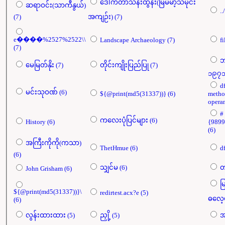
ဒေါက်တာသန်းထွန်း(မြမ်မာ့သမိုင်း
ဆရာဝင်း(သာကီနွယ်)
(7)
အကျဉ်း) (7)
e����%2527%2522\\
Landscape Archaeology (7)
(7)
ဘ
မေမြတ်နိုး (7)
တိုင်းကျိုးပြည်ပြု (7)
d
မင်းသုဝဏ် (6)
${@print(md5(31337))} (6)
metho
#
ကလေးပုံပြင်များ (6)
History (6)
{989
(6)
အကြီးကိုကို(ကသာ)
ThetHmue (6)
(6)
သျှင်မ (6)
John Grisham (6)
မ
${@print(md5(31337))}\
redirtest.acx?e (5)
(6)
လွန်းထားထား (5)
ညှို့ (5)