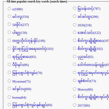
All time popular search key words (search times)
မြသန်းတင့်(787)
e(1680)
မင်းလူ(354)
ခင်ခင်ထူး(296)
သမိုင်း(237)
2026(218)
ပါရဂူ(150)
အောင်သင်း(122)
တက္ကသိုလ်ဘုန်းနိုင်(109)
စိတ်ကူးချိုချိုစာပေ(10
မှိုင်းရာပြည့်အရေးတော်ပုံ(103)
စိတ်ကူးချိုချို(102)
ရာပြည့်စာပေ(93)
ပုညခင်(92)
ပီမိုးနင်း(86)
ဒေါက်တာသန်းထွန်း(85
မြန်မာ့စွယ်စုံကျမ်း(78)
ရာပြည့်အမှတ်တရလွ
ချစ်စံဝင်း(73)
Myanmar(73)
ခင်နှင်းယု(66)
History(66)
စိတ်ကူးချိုချိုစာအုပ်တိ
burma(64)
မြန်မာစွယ်စုံကျမ်းနှစ်ချုပ်(60)
2017(60)