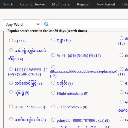
Search
Catalog Browse
My Library
Register
New Arrival
Pub
Popular search terms in the last 30 days (search times)
d
ဂျူး (16)
e (221)
(15)
ဆင်ဖြူကျွန်းအောင်
%={{={@{#{${dfb}}% (14)
သိန်း (14)
1}}}}}}1%%%%={{=
d
dfbzzzzzzzzbbbccccdddeeexca.replace(z,o)
{@{#{${dfb}}% (12)
(11)
(12)
တင်မောင်မြင့် (9)
ပအိုဝ်း (9)
ကိုင်ရို (9)
Flight attendants (9)
မ
-1 OR 5*5=26 -- (8)
-1 OR 5*5=25 -- (8)
ဆက်ကျော်လင်း (8)
print(dfb . 98991*97996 . xca) (8)