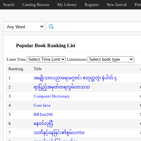
Search
Catalog Browse
My Library
Register
New Arrival
Pub
Popular Book Ranking List
Limit Time
Limitations
Ranking
Title
1
အမျိုးသားပညာရေးမဂ္ဂဇင်း စတုတ္ထတွဲ၊ နံပါတ် ၄
2
ရာပြည့်အမှတ်တရလွမ်းတသသ
3
Computer Dictionary
4
Core Java
5
BBTest200
6
နေဝင်လုပြီ
7
သတိနှင့်နေခြင်း၏စွမ်းပကား