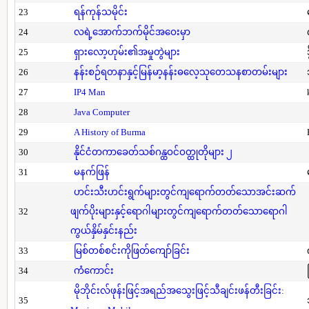
23
ရန်ကုန်သမိုင်း
24
လရဲ့အောက်ဘက်မိုင်အဝေးမှာ
25
ရှားလော့ဟုမ်း၏အမှုတွဲများ
26
နန်းစဉ်ရတနာနှင့်မြန်မာ့နန်းဓလေ့သုတေသနစာတမ်းများ
27
IP4 Man
28
Java Computer
29
A History of Burma
30
နိုင်ငံတကာခေတ်သစ်ဂန္ထဝင်ဝတ္ထုတိုများ ၂
31
မနက်ဖြန်
ဟင်းသီးဟင်းရွက်များတွင်ကျရောက်တတ်သောအင်းဆက်
32
ဖျက်ပိုးများနှင့်ရောဂါများတွင်ကျရောက်တတ်သောရောဂါ
ကွယ်နှိမ်နှင်းနည်း
33
မြစ်တစ်စင်းကိုဖြတ်ကျော်ခြင်း
34
ကံကောင်း
မိုဘိုင်းလ်ဖုန်းဖြင့်အရည်အသွေးဖြင့်သီချင်းဖန်တီးခြင်း:
35