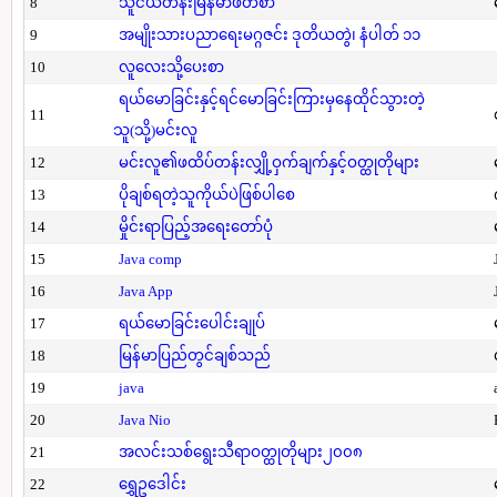
8
သူငယ်တန်းမြန်မာဖတ်စာ
9
အမျိုးသားပညာရေးမဂ္ဂဇင်း ဒုတိယတွဲ၊ နံပါတ် ၁၁
10
လူလေးသို့ပေးစာ
ရယ်မောခြင်းနှင့်ရင်မောခြင်းကြားမှနေထိုင်သွားတဲ့
11
သူ(သို့)မင်းလူ
12
မင်းလူ၏ဖထိပ်တန်းလျှို့ဝှက်ချက်နှင့်ဝတ္ထုတိုများ
13
ပိုချစ်ရတဲ့သူကိုယ်ပဲဖြစ်ပါစေ
14
မှိုင်းရာပြည့်အရေးတော်ပုံ
15
Java comp
16
Java App
17
ရယ်မောခြင်းပေါင်းချုပ်
18
မြန်မာပြည်တွင်ချစ်သည်
19
java
20
Java Nio
21
အလင်းသစ်ရွေးသီရာဝတ္ထုတိုများ၂၀၀၈
22
ရွှေဥဒေါင်း