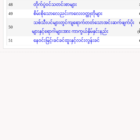
48
တိုက်ပွဲဝင်သတင်းစာများ
49
စိမ်းစိုသောလေညင်းကလေးဝတ္ထုတိုများ
သစ်သီးပင်များတွင်ကျရောက်တတ်သောအင်းဆက်ဖျက်ပိုး
50
များနှင့်ရောဂါများအား ကာကွယ်နှိမ်နှင်းနည်း
(
51
နေဝင်းမြင့်၊ခင်ခင်ထူးနှင့်လင်းလွန်းခင်