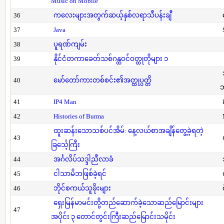
Music on Mobile
36
ကလေးများအတွက်ဆယ့်နှစ်လရာသီပန်းချီ
37
Java
38
ပူရဏ်ကျမ်း
39
နိုင်ငံတကာခေတ်သစ်ဂန္ထဝင်ဝတ္ထုတိုများ ၁
40
မော်တော်ကားတစ်စင်း၏အတ္ထုပ္ပတ္တိ
41
IP4 Man
42
Histories of Burma
ထူးဆန်းသောသစ်ပင်အိမ်: နေ့လယ်စာအချိန်တွေ့ခဲ့ရတဲ့
43
ခြင်္သေ့ကြီး
44
အင်္ဂလိပ်သဒ္ဒါညီလာခံ
45
ငါသာမိဘဖြစ်ခဲ့ရင်
46
ဘိုင်စကယ်သူခိုးများ
ရှေးမြန်မာမင်းတို့တည်ဆောက်ခဲ့သောဆည်မြောင်းများ
47
အပိုင်း ၃ တောင်တွင်းကြီးဆည်မြောင်းသမိုင်း