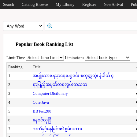
Search
Catalog Browse
My Library
Register
New Arrival
Pub
Popular Book Ranking List
Limit Time
Limitations
Ranking
Title
1
အမျိုးသားပညာရေးမဂ္ဂဇင်း စတုတ္ထတွဲ၊ နံပါတ် ၄
2
ရာပြည့်အမှတ်တရလွမ်းတသသ
3
Computer Dictionary
4
Core Java
5
BBTest200
6
နေဝင်လုပြီ
7
သတိနှင့်နေခြင်း၏စွမ်းပကား