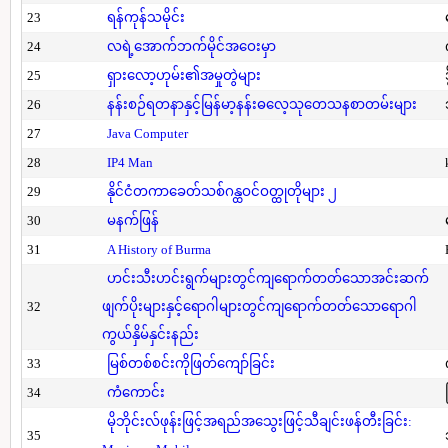
23
ရန်ကုန်သမိုင်း
24
လရဲ့အောက်ဘက်မိုင်အဝေးမှာ
25
ရှားလော့ဟုမ်း၏အမှုတွဲများ
26
နန်းစဉ်ရတနာနှင့်မြန်မာ့နန်းဓလေ့သုတေသနစာတမ်းများ
27
Java Computer
28
IP4 Man
29
နိုင်ငံတကာခေတ်သစ်ဂန္ထဝင်ဝတ္ထုတိုများ ၂
30
မနက်ဖြန်
31
A History of Burma
ဟင်းသီးဟင်းရွက်များတွင်ကျရောက်တတ်သောအင်းဆက်
32
ဖျက်ပိုးများနှင့်ရောဂါများတွင်ကျရောက်တတ်သောရောဂါ
ကွယ်နှိမ်နှင်းနည်း
33
မြစ်တစ်စင်းကိုဖြတ်ကျော်ခြင်း
34
ကံကောင်း
မိုဘိုင်းလ်ဖုန်းဖြင့်အရည်အသွေးဖြင့်သီချင်းဖန်တီးခြင်း:
35