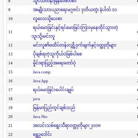
8
သူငယ်တန်းမြန်မာဖတ်စာ
9
အမျိုးသားပညာရေးမဂ္ဂဇင်း ဒုတိယတွဲ၊ နံပါတ် ၁၁
10
လူလေးသို့ပေးစာ
ရယ်မောခြင်းနှင့်ရင်မောခြင်းကြားမှနေထိုင်သွားတဲ့
11
သူ(သို့)မင်းလူ
12
မင်းလူ၏ဖထိပ်တန်းလျှို့ဝှက်ချက်နှင့်ဝတ္ထုတိုများ
13
ပိုချစ်ရတဲ့သူကိုယ်ပဲဖြစ်ပါစေ
14
မှိုင်းရာပြည့်အရေးတော်ပုံ
15
Java comp
16
Java App
17
ရယ်မောခြင်းပေါင်းချုပ်
18
java
19
မြန်မာပြည်တွင်ချစ်သည်
20
Java Nio
21
အလင်းသစ်ရွေးသီရာဝတ္ထုတိုများ၂၀၀၈
22
ရွှေဥဒေါင်း