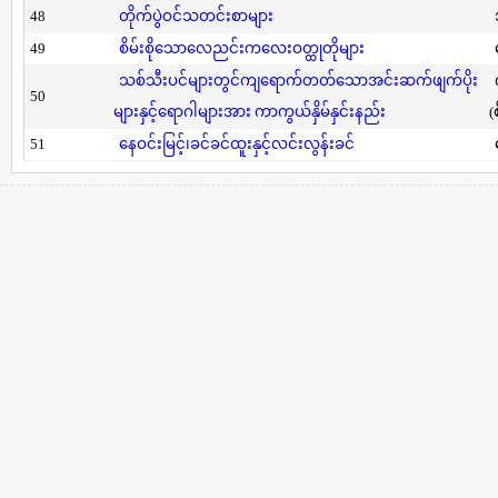
48
တိုက်ပွဲဝင်သတင်းစာများ
49
စိမ်းစိုသောလေညင်းကလေးဝတ္ထုတိုများ
သစ်သီးပင်များတွင်ကျရောက်တတ်သောအင်းဆက်ဖျက်ပိုး
50
များနှင့်ရောဂါများအား ကာကွယ်နှိမ်နှင်းနည်း
(
51
နေဝင်းမြင့်၊ခင်ခင်ထူးနှင့်လင်းလွန်းခင်