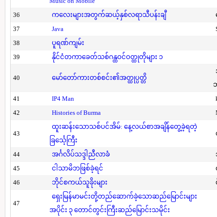
Music on Mobile
36
ကလေးများအတွက်ဆယ့်နှစ်လရာသီပန်းချီ
37
Java
38
ပူရဏ်ကျမ်း
39
နိုင်ငံတကာခေတ်သစ်ဂန္ထဝင်ဝတ္ထုတိုများ ၁
40
မော်တော်ကားတစ်စင်း၏အတ္ထုပ္ပတ္တိ
41
IP4 Man
42
Histories of Burma
ထူးဆန်းသောသစ်ပင်အိမ်: နေ့လယ်စာအချိန်တွေ့ခဲ့ရတဲ့
43
ခြင်္သေ့ကြီး
44
အင်္ဂလိပ်သဒ္ဒါညီလာခံ
45
ငါသာမိဘဖြစ်ခဲ့ရင်
46
ဘိုင်စကယ်သူခိုးများ
ရှေးမြန်မာမင်းတို့တည်ဆောက်ခဲ့သောဆည်မြောင်းများ
47
အပိုင်း ၃ တောင်တွင်းကြီးဆည်မြောင်းသမိုင်း