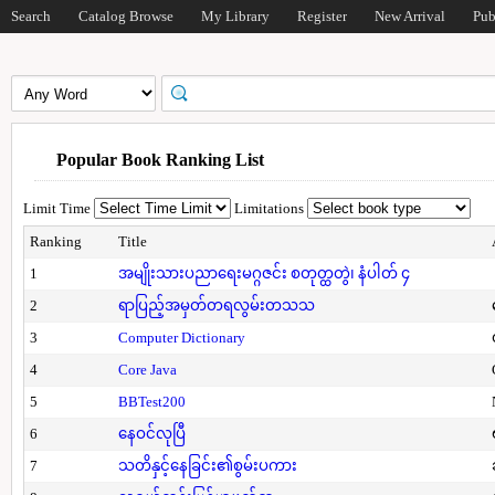
Search
Catalog Browse
My Library
Register
New Arrival
Pub
Popular Book Ranking List
Limit Time
Limitations
Ranking
Title
1
အမျိုးသားပညာရေးမဂ္ဂဇင်း စတုတ္ထတွဲ၊ နံပါတ် ၄
2
ရာပြည့်အမှတ်တရလွမ်းတသသ
3
Computer Dictionary
4
Core Java
5
BBTest200
6
နေဝင်လုပြီ
7
သတိနှင့်နေခြင်း၏စွမ်းပကား