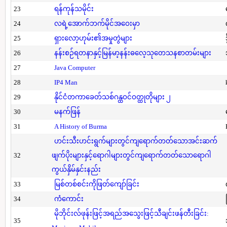
23
ရန်ကုန်သမိုင်း
24
လရဲ့အောက်ဘက်မိုင်အဝေးမှာ
25
ရှားလော့ဟုမ်း၏အမှုတွဲများ
26
နန်းစဉ်ရတနာနှင့်မြန်မာ့နန်းဓလေ့သုတေသနစာတမ်းများ
27
Java Computer
28
IP4 Man
29
နိုင်ငံတကာခေတ်သစ်ဂန္ထဝင်ဝတ္ထုတိုများ ၂
30
မနက်ဖြန်
31
A History of Burma
ဟင်းသီးဟင်းရွက်များတွင်ကျရောက်တတ်သောအင်းဆက်
32
ဖျက်ပိုးများနှင့်ရောဂါများတွင်ကျရောက်တတ်သောရောဂါ
ကွယ်နှိမ်နှင်းနည်း
33
မြစ်တစ်စင်းကိုဖြတ်ကျော်ခြင်း
34
ကံကောင်း
မိုဘိုင်းလ်ဖုန်းဖြင့်အရည်အသွေးဖြင့်သီချင်းဖန်တီးခြင်း:
35