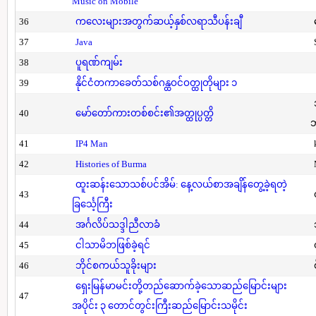
Music on Mobile
36
ကလေးများအတွက်ဆယ့်နှစ်လရာသီပန်းချီ
37
Java
38
ပူရဏ်ကျမ်း
39
နိုင်ငံတကာခေတ်သစ်ဂန္ထဝင်ဝတ္ထုတိုများ ၁
40
မော်တော်ကားတစ်စင်း၏အတ္ထုပ္ပတ္တိ
41
IP4 Man
42
Histories of Burma
ထူးဆန်းသောသစ်ပင်အိမ်: နေ့လယ်စာအချိန်တွေ့ခဲ့ရတဲ့
43
ခြင်္သေ့ကြီး
44
အင်္ဂလိပ်သဒ္ဒါညီလာခံ
45
ငါသာမိဘဖြစ်ခဲ့ရင်
46
ဘိုင်စကယ်သူခိုးများ
ရှေးမြန်မာမင်းတို့တည်ဆောက်ခဲ့သောဆည်မြောင်းများ
47
အပိုင်း ၃ တောင်တွင်းကြီးဆည်မြောင်းသမိုင်း