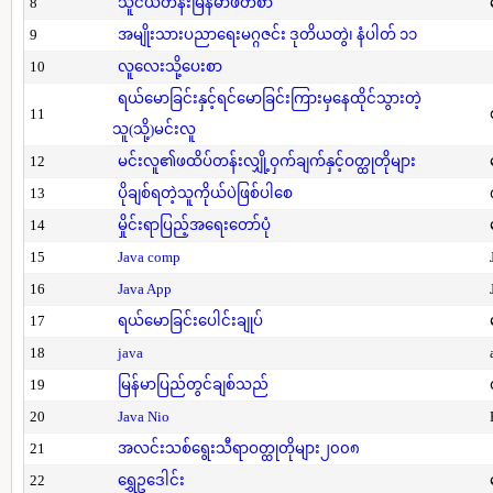
8
သူငယ်တန်းမြန်မာဖတ်စာ
9
အမျိုးသားပညာရေးမဂ္ဂဇင်း ဒုတိယတွဲ၊ နံပါတ် ၁၁
10
လူလေးသို့ပေးစာ
ရယ်မောခြင်းနှင့်ရင်မောခြင်းကြားမှနေထိုင်သွားတဲ့
11
သူ(သို့)မင်းလူ
12
မင်းလူ၏ဖထိပ်တန်းလျှို့ဝှက်ချက်နှင့်ဝတ္ထုတိုများ
13
ပိုချစ်ရတဲ့သူကိုယ်ပဲဖြစ်ပါစေ
14
မှိုင်းရာပြည့်အရေးတော်ပုံ
15
Java comp
16
Java App
17
ရယ်မောခြင်းပေါင်းချုပ်
18
java
19
မြန်မာပြည်တွင်ချစ်သည်
20
Java Nio
21
အလင်းသစ်ရွေးသီရာဝတ္ထုတိုများ၂၀၀၈
22
ရွှေဥဒေါင်း