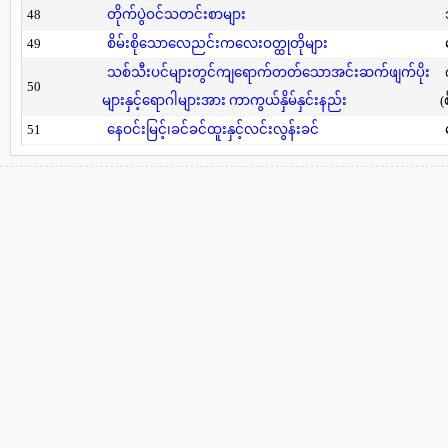
48
တိုက်ပွဲဝင်သတင်းစာများ
49
စိမ်းစိုသောလေညင်းကလေးဝတ္ထုတိုများ
သစ်သီးပင်များတွင်ကျရောက်တတ်သောအင်းဆက်ဖျက်ပိုး
50
များနှင့်ရောဂါများအား ကာကွယ်နှိမ်နှင်းနည်း
(
51
နေဝင်းမြင့်၊ခင်ခင်ထူးနှင့်လင်းလွန်းခင်