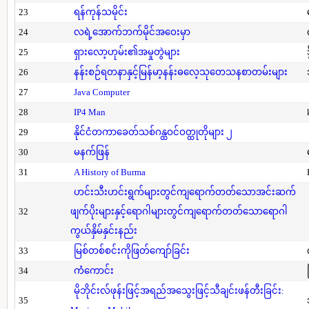
23
ရန်ကုန်သမိုင်း
24
လရဲ့အောက်ဘက်မိုင်အဝေးမှာ
25
ရှားလော့ဟုမ်း၏အမှုတွဲများ
26
နန်းစဉ်ရတနာနှင့်မြန်မာ့နန်းဓလေ့သုတေသနစာတမ်းများ
27
Java Computer
28
IP4 Man
29
နိုင်ငံတကာခေတ်သစ်ဂန္ထဝင်ဝတ္ထုတိုများ ၂
30
မနက်ဖြန်
31
A History of Burma
ဟင်းသီးဟင်းရွက်များတွင်ကျရောက်တတ်သောအင်းဆက်
32
ဖျက်ပိုးများနှင့်ရောဂါများတွင်ကျရောက်တတ်သောရောဂါ
ကွယ်နှိမ်နှင်းနည်း
33
မြစ်တစ်စင်းကိုဖြတ်ကျော်ခြင်း
34
ကံကောင်း
မိုဘိုင်းလ်ဖုန်းဖြင့်အရည်အသွေးဖြင့်သီချင်းဖန်တီးခြင်း:
35