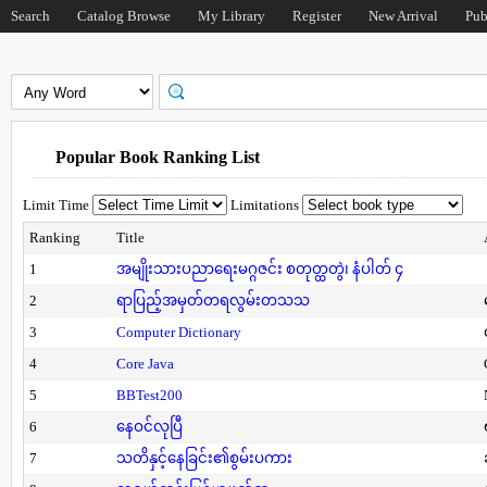
Search
Catalog Browse
My Library
Register
New Arrival
Pub
Popular Book Ranking List
Limit Time
Limitations
Ranking
Title
1
အမျိုးသားပညာရေးမဂ္ဂဇင်း စတုတ္ထတွဲ၊ နံပါတ် ၄
2
ရာပြည့်အမှတ်တရလွမ်းတသသ
3
Computer Dictionary
4
Core Java
5
BBTest200
6
နေဝင်လုပြီ
7
သတိနှင့်နေခြင်း၏စွမ်းပကား