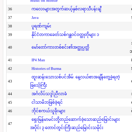
Music on Mobile
36
ကလေးများအတွက်ဆယ့်နှစ်လရာသီပန်းချီ
37
Java
38
ပူရဏ်ကျမ်း
39
နိုင်ငံတကာခေတ်သစ်ဂန္ထဝင်ဝတ္ထုတိုများ ၁
40
မော်တော်ကားတစ်စင်း၏အတ္ထုပ္ပတ္တိ
41
IP4 Man
42
Histories of Burma
ထူးဆန်းသောသစ်ပင်အိမ်: နေ့လယ်စာအချိန်တွေ့ခဲ့ရတဲ့
43
ခြင်္သေ့ကြီး
44
အင်္ဂလိပ်သဒ္ဒါညီလာခံ
45
ငါသာမိဘဖြစ်ခဲ့ရင်
46
ဘိုင်စကယ်သူခိုးများ
ရှေးမြန်မာမင်းတို့တည်ဆောက်ခဲ့သောဆည်မြောင်းများ
47
အပိုင်း ၃ တောင်တွင်းကြီးဆည်မြောင်းသမိုင်း