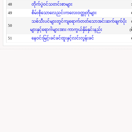
48
တိုက်ပွဲဝင်သတင်းစာများ
49
စိမ်းစိုသောလေညင်းကလေးဝတ္ထုတိုများ
သစ်သီးပင်များတွင်ကျရောက်တတ်သောအင်းဆက်ဖျက်ပိုး
50
များနှင့်ရောဂါများအား ကာကွယ်နှိမ်နှင်းနည်း
(
51
နေဝင်းမြင့်၊ခင်ခင်ထူးနှင့်လင်းလွန်းခင်