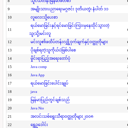
8
သူငယ်တန်းမြန်မာဖတ်စာ
9
အမျိုးသားပညာရေးမဂ္ဂဇင်း ဒုတိယတွဲ၊ နံပါတ် ၁၁
10
လူလေးသို့ပေးစာ
ရယ်မောခြင်းနှင့်ရင်မောခြင်းကြားမှနေထိုင်သွားတဲ့
11
သူ(သို့)မင်းလူ
12
မင်းလူ၏ဖထိပ်တန်းလျှို့ဝှက်ချက်နှင့်ဝတ္ထုတိုများ
13
ပိုချစ်ရတဲ့သူကိုယ်ပဲဖြစ်ပါစေ
14
မှိုင်းရာပြည့်အရေးတော်ပုံ
15
Java comp
16
Java App
17
ရယ်မောခြင်းပေါင်းချုပ်
18
java
19
မြန်မာပြည်တွင်ချစ်သည်
20
Java Nio
21
အလင်းသစ်ရွေးသီရာဝတ္ထုတိုများ၂၀၀၈
22
ရွှေဥဒေါင်း