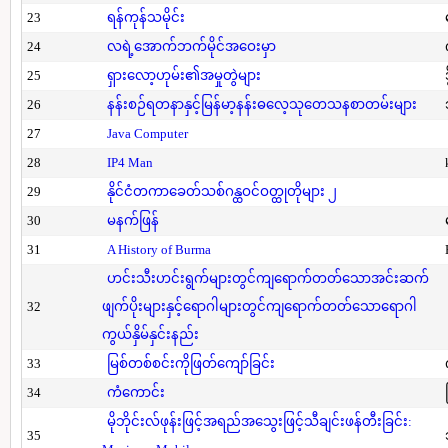
23
ရန်ကုန်သမိုင်း
24
လရဲ့အောက်ဘက်မိုင်အဝေးမှာ
25
ရှားလော့ဟုမ်း၏အမှုတွဲများ
26
နန်းစဉ်ရတနာနှင့်မြန်မာ့နန်းဓလေ့သုတေသနစာတမ်းများ
27
Java Computer
28
IP4 Man
29
နိုင်ငံတကာခေတ်သစ်ဂန္ထဝင်ဝတ္ထုတိုများ ၂
30
မနက်ဖြန်
31
A History of Burma
ဟင်းသီးဟင်းရွက်များတွင်ကျရောက်တတ်သောအင်းဆက်
32
ဖျက်ပိုးများနှင့်ရောဂါများတွင်ကျရောက်တတ်သောရောဂါ
ကွယ်နှိမ်နှင်းနည်း
33
မြစ်တစ်စင်းကိုဖြတ်ကျော်ခြင်း
34
ကံကောင်း
မိုဘိုင်းလ်ဖုန်းဖြင့်အရည်အသွေးဖြင့်သီချင်းဖန်တီးခြင်း:
35