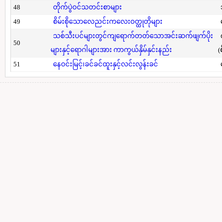
48
တိုက်ပွဲဝင်သတင်းစာများ
49
စိမ်းစိုသောလေညင်းကလေးဝတ္ထုတိုများ
သစ်သီးပင်များတွင်ကျရောက်တတ်သောအင်းဆက်ဖျက်ပိုး
50
များနှင့်ရောဂါများအား ကာကွယ်နှိမ်နှင်းနည်း
(
51
နေဝင်းမြင့်၊ခင်ခင်ထူးနှင့်လင်းလွန်းခင်