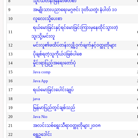
8
သူငယ်တန်းမြန်မာဖတ်စာ
9
အမျိုးသားပညာရေးမဂ္ဂဇင်း ဒုတိယတွဲ၊ နံပါတ် ၁၁
10
လူလေးသို့ပေးစာ
ရယ်မောခြင်းနှင့်ရင်မောခြင်းကြားမှနေထိုင်သွားတဲ့
11
သူ(သို့)မင်းလူ
12
မင်းလူ၏ဖထိပ်တန်းလျှို့ဝှက်ချက်နှင့်ဝတ္ထုတိုများ
13
ပိုချစ်ရတဲ့သူကိုယ်ပဲဖြစ်ပါစေ
14
မှိုင်းရာပြည့်အရေးတော်ပုံ
15
Java comp
16
Java App
17
ရယ်မောခြင်းပေါင်းချုပ်
18
java
19
မြန်မာပြည်တွင်ချစ်သည်
20
Java Nio
21
အလင်းသစ်ရွေးသီရာဝတ္ထုတိုများ၂၀၀၈
22
ရွှေဥဒေါင်း