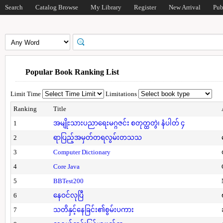
Search
Catalog Browse
My Library
Register
New Arrival
Pub
Popular Book Ranking List
Limit Time
Limitations
Ranking
Title
1
အမျိုးသားပညာရေးမဂ္ဂဇင်း စတုတ္ထတွဲ၊ နံပါတ် ၄
2
ရာပြည့်အမှတ်တရလွမ်းတသသ
3
Computer Dictionary
4
Core Java
5
BBTest200
6
နေဝင်လုပြီ
7
သတိနှင့်နေခြင်း၏စွမ်းပကား