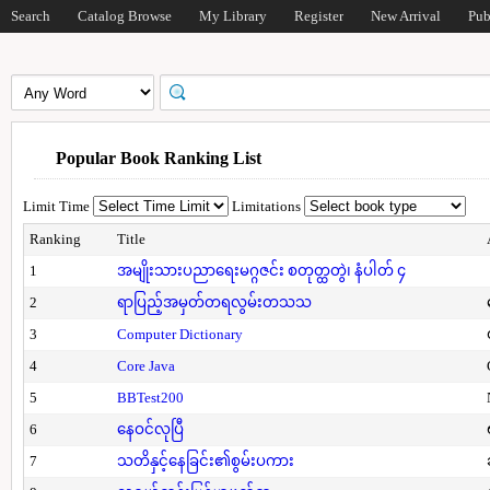
Search
Catalog Browse
My Library
Register
New Arrival
Pub
Popular Book Ranking List
Limit Time
Limitations
Ranking
Title
1
အမျိုးသားပညာရေးမဂ္ဂဇင်း စတုတ္ထတွဲ၊ နံပါတ် ၄
2
ရာပြည့်အမှတ်တရလွမ်းတသသ
3
Computer Dictionary
4
Core Java
5
BBTest200
6
နေဝင်လုပြီ
7
သတိနှင့်နေခြင်း၏စွမ်းပကား