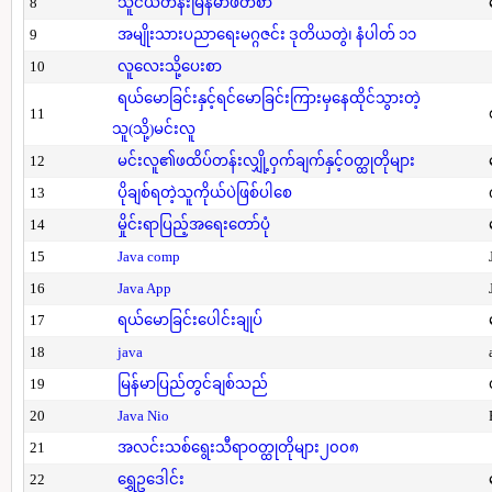
8
သူငယ်တန်းမြန်မာဖတ်စာ
9
အမျိုးသားပညာရေးမဂ္ဂဇင်း ဒုတိယတွဲ၊ နံပါတ် ၁၁
10
လူလေးသို့ပေးစာ
ရယ်မောခြင်းနှင့်ရင်မောခြင်းကြားမှနေထိုင်သွားတဲ့
11
သူ(သို့)မင်းလူ
12
မင်းလူ၏ဖထိပ်တန်းလျှို့ဝှက်ချက်နှင့်ဝတ္ထုတိုများ
13
ပိုချစ်ရတဲ့သူကိုယ်ပဲဖြစ်ပါစေ
14
မှိုင်းရာပြည့်အရေးတော်ပုံ
15
Java comp
16
Java App
17
ရယ်မောခြင်းပေါင်းချုပ်
18
java
19
မြန်မာပြည်တွင်ချစ်သည်
20
Java Nio
21
အလင်းသစ်ရွေးသီရာဝတ္ထုတိုများ၂၀၀၈
22
ရွှေဥဒေါင်း