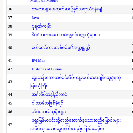
Music on Mobile
36
ကလေးများအတွက်ဆယ့်နှစ်လရာသီပန်းချီ
37
Java
38
ပူရဏ်ကျမ်း
39
နိုင်ငံတကာခေတ်သစ်ဂန္ထဝင်ဝတ္ထုတိုများ ၁
40
မော်တော်ကားတစ်စင်း၏အတ္ထုပ္ပတ္တိ
41
IP4 Man
42
Histories of Burma
ထူးဆန်းသောသစ်ပင်အိမ်: နေ့လယ်စာအချိန်တွေ့ခဲ့ရတဲ့
43
ခြင်္သေ့ကြီး
44
အင်္ဂလိပ်သဒ္ဒါညီလာခံ
45
ငါသာမိဘဖြစ်ခဲ့ရင်
46
ဘိုင်စကယ်သူခိုးများ
ရှေးမြန်မာမင်းတို့တည်ဆောက်ခဲ့သောဆည်မြောင်းများ
47
အပိုင်း ၃ တောင်တွင်းကြီးဆည်မြောင်းသမိုင်း