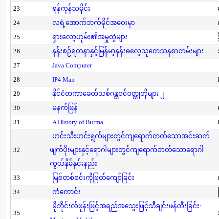
23
ရန်ကုန်သမိုင်း
24
လရဲ့အောက်ဘက်မိုင်အဝေးမှာ
25
ရှားလော့ဟုမ်း၏အမှုတွဲများ
26
နန်းစဉ်ရတနာနှင့်မြန်မာ့နန်းဓလေ့သုတေသနစာတမ်းများ
27
Java Computer
28
IP4 Man
29
နိုင်ငံတကာခေတ်သစ်ဂန္ထဝင်ဝတ္ထုတိုများ ၂
30
မနက်ဖြန်
31
A History of Burma
ဟင်းသီးဟင်းရွက်များတွင်ကျရောက်တတ်သောအင်းဆက်
32
ဖျက်ပိုးများနှင့်ရောဂါများတွင်ကျရောက်တတ်သောရောဂါ
ကွယ်နှိမ်နှင်းနည်း
33
မြစ်တစ်စင်းကိုဖြတ်ကျော်ခြင်း
34
ကံကောင်း
မိုဘိုင်းလ်ဖုန်းဖြင့်အရည်အသွေးဖြင့်သီချင်းဖန်တီးခြင်း:
35