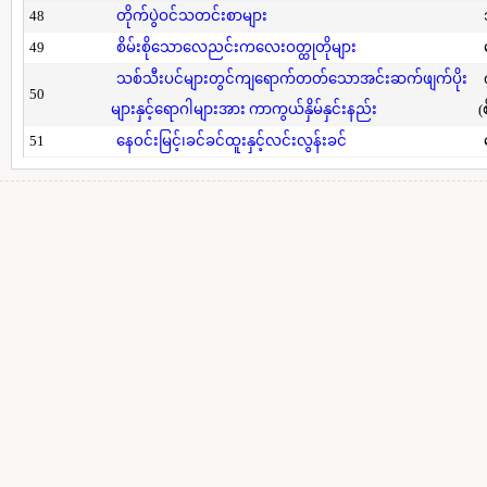
48
တိုက်ပွဲဝင်သတင်းစာများ
49
စိမ်းစိုသောလေညင်းကလေးဝတ္ထုတိုများ
သစ်သီးပင်များတွင်ကျရောက်တတ်သောအင်းဆက်ဖျက်ပိုး
50
များနှင့်ရောဂါများအား ကာကွယ်နှိမ်နှင်းနည်း
(
51
နေဝင်းမြင့်၊ခင်ခင်ထူးနှင့်လင်းလွန်းခင်