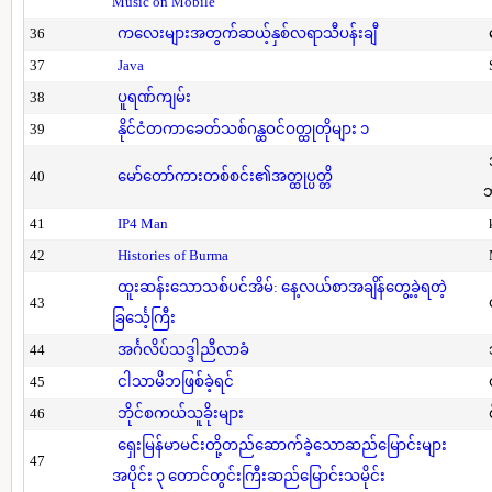
Music on Mobile
36
ကလေးများအတွက်ဆယ့်နှစ်လရာသီပန်းချီ
37
Java
38
ပူရဏ်ကျမ်း
39
နိုင်ငံတကာခေတ်သစ်ဂန္ထဝင်ဝတ္ထုတိုများ ၁
40
မော်တော်ကားတစ်စင်း၏အတ္ထုပ္ပတ္တိ
41
IP4 Man
42
Histories of Burma
ထူးဆန်းသောသစ်ပင်အိမ်: နေ့လယ်စာအချိန်တွေ့ခဲ့ရတဲ့
43
ခြင်္သေ့ကြီး
44
အင်္ဂလိပ်သဒ္ဒါညီလာခံ
45
ငါသာမိဘဖြစ်ခဲ့ရင်
46
ဘိုင်စကယ်သူခိုးများ
ရှေးမြန်မာမင်းတို့တည်ဆောက်ခဲ့သောဆည်မြောင်းများ
47
အပိုင်း ၃ တောင်တွင်းကြီးဆည်မြောင်းသမိုင်း