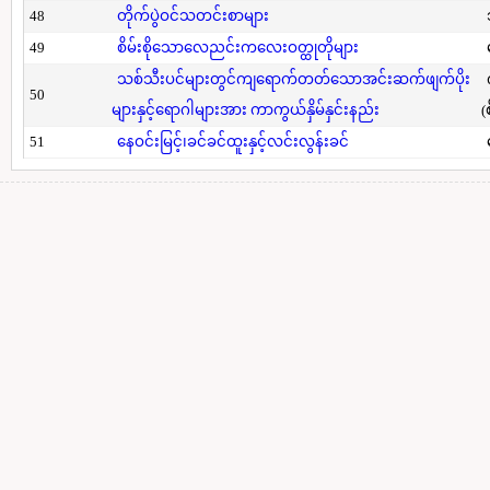
48
တိုက်ပွဲဝင်သတင်းစာများ
49
စိမ်းစိုသောလေညင်းကလေးဝတ္ထုတိုများ
သစ်သီးပင်များတွင်ကျရောက်တတ်သောအင်းဆက်ဖျက်ပိုး
50
များနှင့်ရောဂါများအား ကာကွယ်နှိမ်နှင်းနည်း
(
51
နေဝင်းမြင့်၊ခင်ခင်ထူးနှင့်လင်းလွန်းခင်