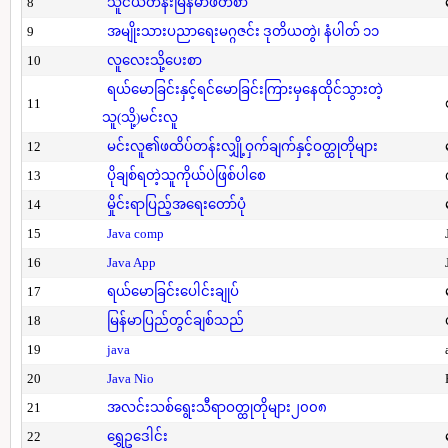
8
သူငယ်တန်းမြန်မာဖတ်စာ
9
အမျိုးသားပညာရေးမဂ္ဂဇင်း ဒုတိယတွဲ၊ နံပါတ် ၁၁
10
လူလေးသို့ပေးစာ
ရယ်မောခြင်းနှင့်ရင်မောခြင်းကြားမှနေထိုင်သွားတဲ့
11
သူ(သို့)မင်းလူ
12
မင်းလူ၏ဖထိပ်တန်းလျှို့ဝှက်ချက်နှင့်ဝတ္ထုတိုများ
13
ပိုချစ်ရတဲ့သူကိုယ်ပဲဖြစ်ပါစေ
14
မှိုင်းရာပြည့်အရေးတော်ပုံ
15
Java comp
16
Java App
17
ရယ်မောခြင်းပေါင်းချုပ်
18
မြန်မာပြည်တွင်ချစ်သည်
19
java
20
Java Nio
21
အလင်းသစ်ရွေးသီရာဝတ္ထုတိုများ၂၀၀၈
22
ရွှေဥဒေါင်း