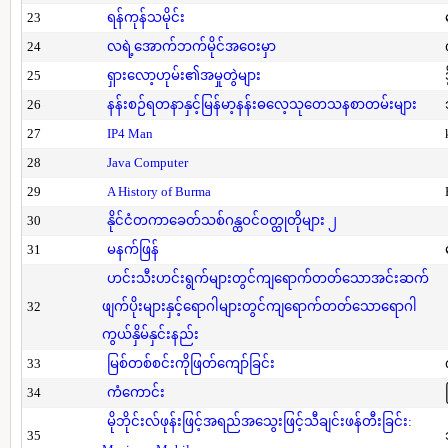
23
ရန်ကုန်သမိုင်း
24
လရဲ့အောက်ဘက်မိုင်အဝေးမှာ
25
ရှားလော့ဟုမ်း၏အမှုတွဲများ
26
နန်းစဉ်ရတနာနှင့်မြန်မာ့နန်းဓလေ့သုတေသနစာတမ်းများ
27
IP4 Man
28
Java Computer
29
A History of Burma
30
နိုင်ငံတကာခေတ်သစ်ဂန္ထဝင်ဝတ္ထုတိုများ ၂
31
မနက်ဖြန်
ဟင်းသီးဟင်းရွက်များတွင်ကျရောက်တတ်သောအင်းဆက်
32
ဖျက်ပိုးများနှင့်ရောဂါများတွင်ကျရောက်တတ်သောရောဂါ
ကွယ်နှိမ်နှင်းနည်း
33
မြစ်တစ်စင်းကိုဖြတ်ကျော်ခြင်း
34
ကံကောင်း
မိုဘိုင်းလ်ဖုန်းဖြင့်အရည်အသွေးဖြင့်သီချင်းဖန်တီးခြင်း:
35