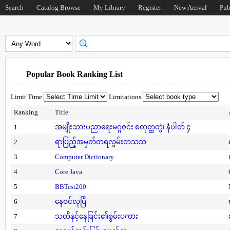
Search
Catalog Browse
My Library
Register
New Arrival
Pub
Popular Book Ranking List
Limit Time
Limitations
Ranking
Title
1
အမျိုးသားပညာရေးမဂ္ဂဇင်း စတုတ္ထတွဲ၊ နံပါတ် ၄
2
ရာပြည့်အမှတ်တရလွမ်းတသသ
3
Computer Dictionary
4
Core Java
5
BBTest200
6
နေဝင်လုပြီ
7
သတိနှင့်နေခြင်း၏စွမ်းပကား