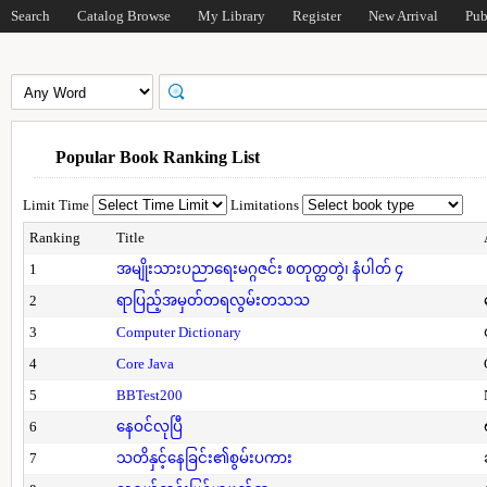
Search
Catalog Browse
My Library
Register
New Arrival
Pub
Popular Book Ranking List
Limit Time
Limitations
Ranking
Title
1
အမျိုးသားပညာရေးမဂ္ဂဇင်း စတုတ္ထတွဲ၊ နံပါတ် ၄
2
ရာပြည့်အမှတ်တရလွမ်းတသသ
3
Computer Dictionary
4
Core Java
5
BBTest200
6
နေဝင်လုပြီ
7
သတိနှင့်နေခြင်း၏စွမ်းပကား