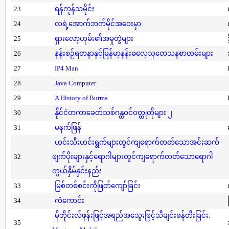
23
ရန်ကုန်သမိုင်း
24
လရဲ့အောက်ဘက်မိုင်အဝေးမှာ
25
ရှားလော့ဟုမ်း၏အမှုတွဲများ
26
နန်းစဉ်ရတနာနှင့်မြန်မာ့နန်းဓလေ့သုတေသနစာတမ်းများ
27
IP4 Man
28
Java Computer
29
A History of Burma
30
နိုင်ငံတကာခေတ်သစ်ဂန္ထဝင်ဝတ္ထုတိုများ ၂
31
မနက်ဖြန်
ဟင်းသီးဟင်းရွက်များတွင်ကျရောက်တတ်သောအင်းဆက်
32
ဖျက်ပိုးများနှင့်ရောဂါများတွင်ကျရောက်တတ်သောရောဂါ
ကွယ်နှိမ်နှင်းနည်း
33
မြစ်တစ်စင်းကိုဖြတ်ကျော်ခြင်း
34
ကံကောင်း
မိုဘိုင်းလ်ဖုန်းဖြင့်အရည်အသွေးဖြင့်သီချင်းဖန်တီးခြင်း:
35