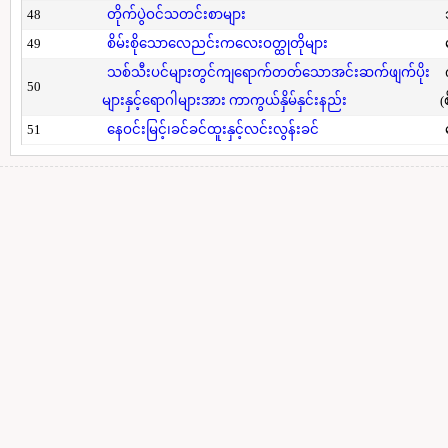
48
တိုက်ပွဲဝင်သတင်းစာများ
49
စိမ်းစိုသောလေညင်းကလေးဝတ္ထုတိုများ
သစ်သီးပင်များတွင်ကျရောက်တတ်သောအင်းဆက်ဖျက်ပိုး
50
များနှင့်ရောဂါများအား ကာကွယ်နှိမ်နှင်းနည်း
(
51
နေဝင်းမြင့်၊ခင်ခင်ထူးနှင့်လင်းလွန်းခင်