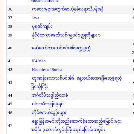
Music on Mobile
36
ကလေးများအတွက်ဆယ့်နှစ်လရာသီပန်းချီ
37
Java
38
ပူရဏ်ကျမ်း
39
နိုင်ငံတကာခေတ်သစ်ဂန္ထဝင်ဝတ္ထုတိုများ ၁
40
မော်တော်ကားတစ်စင်း၏အတ္ထုပ္ပတ္တိ
41
IP4 Man
42
Histories of Burma
ထူးဆန်းသောသစ်ပင်အိမ်: နေ့လယ်စာအချိန်တွေ့ခဲ့ရတဲ့
43
ခြင်္သေ့ကြီး
44
အင်္ဂလိပ်သဒ္ဒါညီလာခံ
45
ငါသာမိဘဖြစ်ခဲ့ရင်
46
ဘိုင်စကယ်သူခိုးများ
ရှေးမြန်မာမင်းတို့တည်ဆောက်ခဲ့သောဆည်မြောင်းများ
47
အပိုင်း ၃ တောင်တွင်းကြီးဆည်မြောင်းသမိုင်း