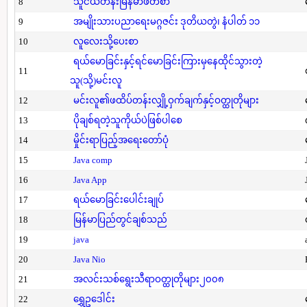
8
သူငယ်တန်းမြန်မာဖတ်စာ
9
အမျိုးသားပညာရေးမဂ္ဂဇင်း ဒုတိယတွဲ၊ နံပါတ် ၁၁
10
လူလေးသို့ပေးစာ
ရယ်မောခြင်းနှင့်ရင်မောခြင်းကြားမှနေထိုင်သွားတဲ့
11
သူ(သို့)မင်းလူ
12
မင်းလူ၏ဖထိပ်တန်းလျှို့ဝှက်ချက်နှင့်ဝတ္ထုတိုများ
13
ပိုချစ်ရတဲ့သူကိုယ်ပဲဖြစ်ပါစေ
14
မှိုင်းရာပြည့်အရေးတော်ပုံ
15
Java comp
16
Java App
17
ရယ်မောခြင်းပေါင်းချုပ်
18
မြန်မာပြည်တွင်ချစ်သည်
19
java
20
Java Nio
21
အလင်းသစ်ရွေးသီရာဝတ္ထုတိုများ၂၀၀၈
22
ရွှေဥဒေါင်း