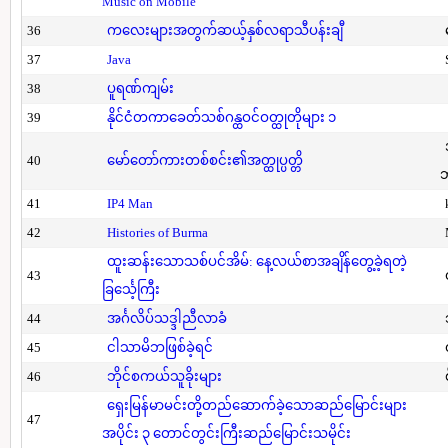
Music on Mobile
36
ကလေးများအတွက်ဆယ့်နှစ်လရာသီပန်းချီ
37
Java
38
ပူရဏ်ကျမ်း
39
နိုင်ငံတကာခေတ်သစ်ဂန္ထဝင်ဝတ္ထုတိုများ ၁
40
မော်တော်ကားတစ်စင်း၏အတ္ထုပ္ပတ္တိ
41
IP4 Man
42
Histories of Burma
ထူးဆန်းသောသစ်ပင်အိမ်: နေ့လယ်စာအချိန်တွေ့ခဲ့ရတဲ့
43
ခြင်္သေ့ကြီး
44
အင်္ဂလိပ်သဒ္ဒါညီလာခံ
45
ငါသာမိဘဖြစ်ခဲ့ရင်
46
ဘိုင်စကယ်သူခိုးများ
ရှေးမြန်မာမင်းတို့တည်ဆောက်ခဲ့သောဆည်မြောင်းများ
47
အပိုင်း ၃ တောင်တွင်းကြီးဆည်မြောင်းသမိုင်း