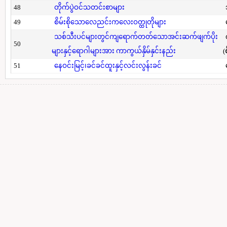
48
တိုက်ပွဲဝင်သတင်းစာများ
49
စိမ်းစိုသောလေညင်းကလေးဝတ္ထုတိုများ
သစ်သီးပင်များတွင်ကျရောက်တတ်သောအင်းဆက်ဖျက်ပိုး
50
များနှင့်ရောဂါများအား ကာကွယ်နှိမ်နှင်းနည်း
(
51
နေဝင်းမြင့်၊ခင်ခင်ထူးနှင့်လင်းလွန်းခင်