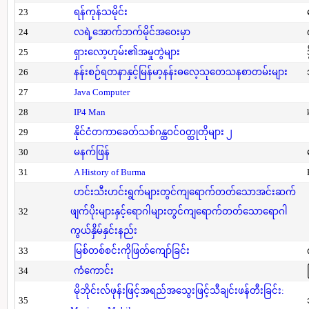
23
ရန်ကုန်သမိုင်း
24
လရဲ့အောက်ဘက်မိုင်အဝေးမှာ
25
ရှားလော့ဟုမ်း၏အမှုတွဲများ
26
နန်းစဉ်ရတနာနှင့်မြန်မာ့နန်းဓလေ့သုတေသနစာတမ်းများ
27
Java Computer
28
IP4 Man
29
နိုင်ငံတကာခေတ်သစ်ဂန္ထဝင်ဝတ္ထုတိုများ ၂
30
မနက်ဖြန်
31
A History of Burma
ဟင်းသီးဟင်းရွက်များတွင်ကျရောက်တတ်သောအင်းဆက်
32
ဖျက်ပိုးများနှင့်ရောဂါများတွင်ကျရောက်တတ်သောရောဂါ
ကွယ်နှိမ်နှင်းနည်း
33
မြစ်တစ်စင်းကိုဖြတ်ကျော်ခြင်း
34
ကံကောင်း
မိုဘိုင်းလ်ဖုန်းဖြင့်အရည်အသွေးဖြင့်သီချင်းဖန်တီးခြင်း:
35