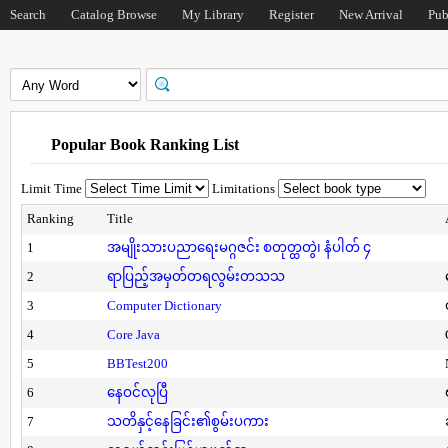
Search
Catalog Browse
My Library
Register
New Arrival
Pub
Popular Book Ranking List
Limit Time
Limitations
Ranking
Title
1
အမျိုးသားပညာရေးမဂ္ဂဇင်း စတုတ္ထတွဲ၊ နံပါတ် ၄
2
ရာပြည့်အမှတ်တရလွမ်းတသသ
3
Computer Dictionary
4
Core Java
5
BBTest200
6
နေဝင်လုပြီ
7
သတိနှင့်နေခြင်း၏စွမ်းပကား