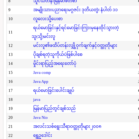
8
သူငယ်တန်းမြန်မာဖတ်စာ
9
အမျိုးသားပညာရေးမဂ္ဂဇင်း ဒုတိယတွဲ၊ နံပါတ် ၁၁
10
လူလေးသို့ပေးစာ
ရယ်မောခြင်းနှင့်ရင်မောခြင်းကြားမှနေထိုင်သွားတဲ့
11
သူ(သို့)မင်းလူ
12
မင်းလူ၏ဖထိပ်တန်းလျှို့ဝှက်ချက်နှင့်ဝတ္ထုတိုများ
13
ပိုချစ်ရတဲ့သူကိုယ်ပဲဖြစ်ပါစေ
14
မှိုင်းရာပြည့်အရေးတော်ပုံ
15
Java comp
16
Java App
17
ရယ်မောခြင်းပေါင်းချုပ်
18
java
19
မြန်မာပြည်တွင်ချစ်သည်
20
Java Nio
21
အလင်းသစ်ရွေးသီရာဝတ္ထုတိုများ၂၀၀၈
22
ရွှေဥဒေါင်း