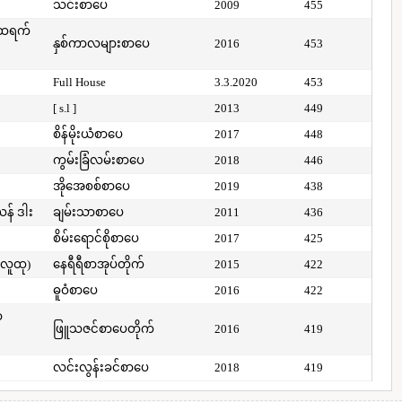
သင်းစာပေ
2009
455
်ထရက်
နှစ်ကာလများစာပေ
2016
453
Full House
3.3.2020
453
[ s.l ]
2013
449
စိန်မိုးယံစာပေ
2017
448
ကွမ်းခြံလမ်းစာပေ
2018
446
အိုအေစစ်စာပေ
2019
438
ယန် ဒါး
ချမ်းသာစာပေ
2011
436
စိမ်းရောင်စိုစာပေ
2017
425
(လူထု)
နေရီရီစာအုပ်တိုက်
2015
422
ဓူဝံစာပေ
2016
422
ာ
ဖြူသဇင်စာပေတိုက်
2016
419
လင်းလွန်းခင်စာပေ
2018
419