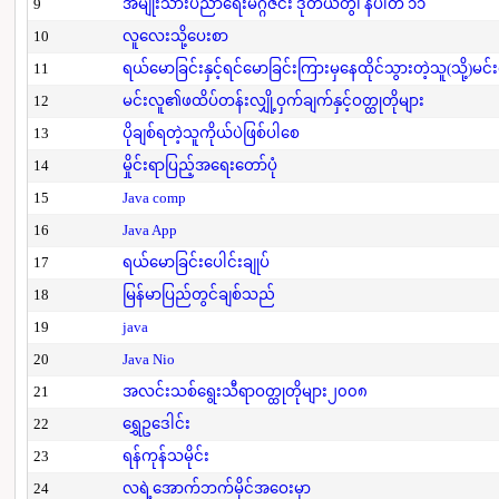
9
အမျိုးသားပညာရေးမဂ္ဂဇင်း ဒုတိယတွဲ၊ နံပါတ် ၁၁
10
လူလေးသို့ပေးစာ
11
ရယ်မောခြင်းနှင့်ရင်မောခြင်းကြားမှနေထိုင်သွားတဲ့သူ(သို့)မင်
12
မင်းလူ၏ဖထိပ်တန်းလျှို့ဝှက်ချက်နှင့်ဝတ္ထုတိုများ
13
ပိုချစ်ရတဲ့သူကိုယ်ပဲဖြစ်ပါစေ
14
မှိုင်းရာပြည့်အရေးတော်ပုံ
15
Java comp
16
Java App
17
ရယ်မောခြင်းပေါင်းချုပ်
18
မြန်မာပြည်တွင်ချစ်သည်
19
java
20
Java Nio
21
အလင်းသစ်ရွေးသီရာဝတ္ထုတိုများ၂၀၀၈
22
ရွှေဥဒေါင်း
23
ရန်ကုန်သမိုင်း
24
လရဲ့အောက်ဘက်မိုင်အဝေးမှာ