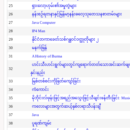
25
ရှားလော့ဟုမ်း၏အမှုတွဲများ
26
နန်းစဉ်ရတနာနှင့်မြန်မာ့နန်းဓလေ့သုတေသနစာတမ်းများ
27
Java Computer
28
IP4 Man
29
နိုင်ငံတကာခေတ်သစ်ဂန္ထဝင်ဝတ္ထုတိုများ ၂
30
မနက်ဖြန်
31
A History of Burma
ဟင်းသီးဟင်းရွက်များတွင်ကျရောက်တတ်သောအင်းဆက်ဖျက်ပိ
32
နှင်းနည်း
33
မြစ်တစ်စင်းကိုဖြတ်ကျော်ခြင်း
34
ကံကောင်း
35
မိုဘိုင်းလ်ဖုန်းဖြင့်အရည်အသွေးဖြင့်သီချင်းဖန်တီးခြင်း: Mus
36
ကလေးများအတွက်ဆယ့်နှစ်လရာသီပန်းချီ
37
Java
38
ပူရဏ်ကျမ်း