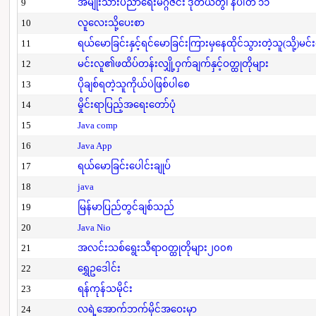
9
အမျိုးသားပညာရေးမဂ္ဂဇင်း ဒုတိယတွဲ၊ နံပါတ် ၁၁
10
လူလေးသို့ပေးစာ
11
ရယ်မောခြင်းနှင့်ရင်မောခြင်းကြားမှနေထိုင်သွားတဲ့သူ(သို့)မင်
12
မင်းလူ၏ဖထိပ်တန်းလျှို့ဝှက်ချက်နှင့်ဝတ္ထုတိုများ
13
ပိုချစ်ရတဲ့သူကိုယ်ပဲဖြစ်ပါစေ
14
မှိုင်းရာပြည့်အရေးတော်ပုံ
15
Java comp
16
Java App
17
ရယ်မောခြင်းပေါင်းချုပ်
18
java
19
မြန်မာပြည်တွင်ချစ်သည်
20
Java Nio
21
အလင်းသစ်ရွေးသီရာဝတ္ထုတိုများ၂၀၀၈
22
ရွှေဥဒေါင်း
23
ရန်ကုန်သမိုင်း
24
လရဲ့အောက်ဘက်မိုင်အဝေးမှာ