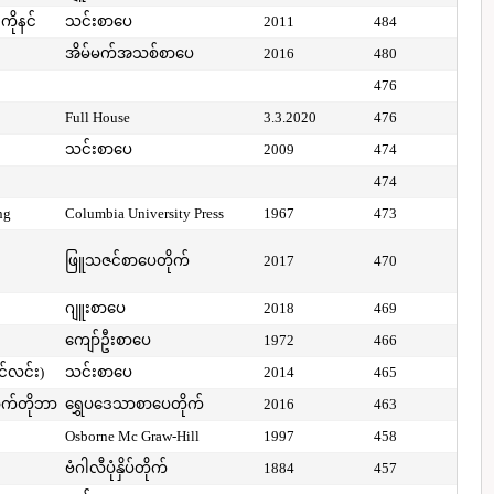
ကိုနင်
သင်းစာပေ
2011
484
အိမ်မက်အသစ်စာပေ
2016
480
476
Full House
3.3.2020
476
သင်းစာပေ
2009
474
474
ng
Columbia University Press
1967
473
ဖြူသဇင်စာပေတိုက်
2017
470
ဂျူးစာပေ
2018
469
ကျော်ဦးစာပေ
1972
466
ာင်လင်း)
သင်းစာပေ
2014
465
ာက်တိုဘာ
ရွှေပဒေသာစာပေတိုက်
2016
463
Osborne Mc Graw-Hill
1997
458
ဗံဂါလီပုံနှိပ်တိုက်
1884
457