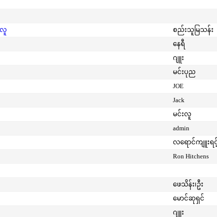
းလူ
စည်းသူမြသန်း
နေရီ
ဂျူး
မင်းပုည
JOE
Jack
မင်းလူ
admin
လရောင်ကျူးရင့
Ron Hitchens
ဖေသိန်း၊ဦး
မောင်ဆုရှင်
ဂျူး