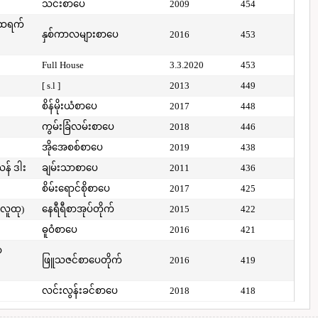
သင်းစာပေ
2009
454
်ထရက်
နှစ်ကာလများစာပေ
2016
453
Full House
3.3.2020
453
[ s.l ]
2013
449
စိန်မိုးယံစာပေ
2017
448
ကွမ်းခြံလမ်းစာပေ
2018
446
အိုအေစစ်စာပေ
2019
438
ယန် ဒါး
ချမ်းသာစာပေ
2011
436
စိမ်းရောင်စိုစာပေ
2017
425
(လူထု)
နေရီရီစာအုပ်တိုက်
2015
422
ဓူဝံစာပေ
2016
421
ာ
ဖြူသဇင်စာပေတိုက်
2016
419
လင်းလွန်းခင်စာပေ
2018
418