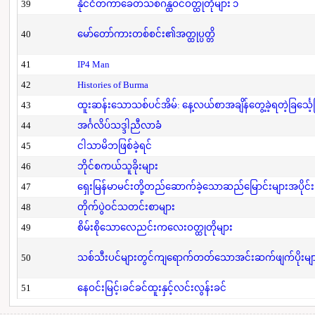
39
နိုင်ငံတကာခေတ်သစ်ဂန္ထဝင်ဝတ္ထုတိုများ ၁
40
မော်တော်ကားတစ်စင်း၏အတ္ထုပ္ပတ္တိ
41
IP4 Man
42
Histories of Burma
43
ထူးဆန်းသောသစ်ပင်အိမ်: နေ့လယ်စာအချိန်တွေ့ခဲ့ရတဲ့ခြင်္သေ့
44
အင်္ဂလိပ်သဒ္ဒါညီလာခံ
45
ငါသာမိဘဖြစ်ခဲ့ရင်
46
ဘိုင်စကယ်သူခိုးများ
47
ရှေးမြန်မာမင်းတို့တည်ဆောက်ခဲ့သောဆည်မြောင်းများအပိုင်း
48
တိုက်ပွဲဝင်သတင်းစာများ
49
စိမ်းစိုသောလေညင်းကလေးဝတ္ထုတိုများ
50
သစ်သီးပင်များတွင်ကျရောက်တတ်သောအင်းဆက်ဖျက်ပိုးများနှ
51
နေဝင်းမြင့်၊ခင်ခင်ထူးနှင့်လင်းလွန်းခင်