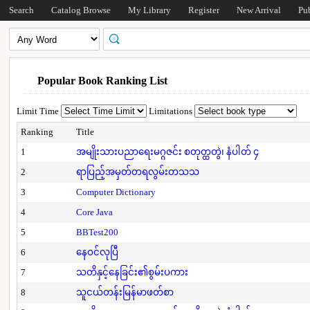
Search
Catalog Browse
My Library
Register
New Arrival
Pu
Popular Book Ranking List
Limit Time
Limitations
Ranking
Title
1
အမျိုးသားပညာရေးမဂ္ဂဇင်း စတုတ္ထတွဲ၊ နံပါတ် ၄
2
ရာပြည့်အမှတ်တရလွမ်းတသသ
3
Computer Dictionary
4
Core Java
5
BBTest200
6
နေဝင်လုပြီ
7
သတိနှင့်နေခြင်း၏စွမ်းပကား
8
သူငယ်တန်းမြန်မာဖတ်စာ