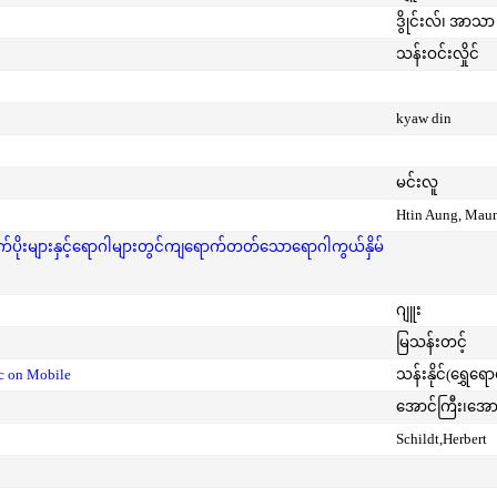
ဒွိုင်းလ်၊ အာသာ 
သန်းဝင်းလှိုင်
kyaw din
မင်းလူ
Htin Aung, Mau
ုးများနှင့်ရောဂါများတွင်ကျရောက်တတ်သောရောဂါကွယ်နှိမ်
ဂျူး
မြသန်းတင့်
ic on Mobile
သန်းနိုင်(ရွှေရေ
အောင်ကြီး၊အေ
Schildt,Herbert