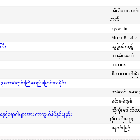
အီလီယာ၊ အက
ဘက်
kyaw din
Metro, Rosalie
ကြီး
ထွဋ်ဝင်းထွဋ်
သာနိုး၊ မောင်
ထက်ဝန
စီကာ၊ ဗစ်တိုးရီ
 ၃ တောင်တွင်းကြီးဆည်မြောင်းသမိုင်း
သစ်လွင်၊ မောင်
မင်းချမ်းမွန်
ကိုကို၊ ဒေါက်တ
င့်ရောဂါများအား ကာကွယ်နှိမ်နှင်းနည်း
(စိုက်ပျိုးရေး)
နေဝင်းမြင့်