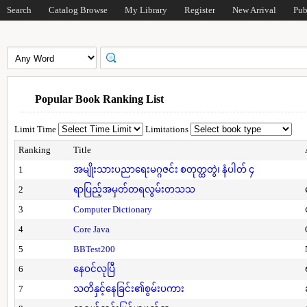
Search
Catalog Browse
My Library
Register
New Arrival
Pub
Popular Book Ranking List
Limit Time
Limitations
Ranking
Title
1
အမျိုးသားပညာရေးမဂ္ဂဇင်း စတုတ္ထတွဲ၊ နံပါတ် ၄
2
ရာပြည့်အမှတ်တရလွမ်းတသသ
3
Computer Dictionary
4
Core Java
5
BBTest200
6
နေဝင်လုပြီ
7
သတိနှင့်နေခြင်း၏စွမ်းပကား