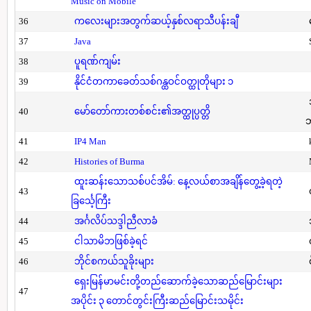
Music on Mobile
36
ကလေးများအတွက်ဆယ့်နှစ်လရာသီပန်းချီ
37
Java
38
ပူရဏ်ကျမ်း
39
နိုင်ငံတကာခေတ်သစ်ဂန္ထဝင်ဝတ္ထုတိုများ ၁
40
မော်တော်ကားတစ်စင်း၏အတ္ထုပ္ပတ္တိ
41
IP4 Man
42
Histories of Burma
ထူးဆန်းသောသစ်ပင်အိမ်: နေ့လယ်စာအချိန်တွေ့ခဲ့ရတဲ့
43
ခြင်္သေ့ကြီး
44
အင်္ဂလိပ်သဒ္ဒါညီလာခံ
45
ငါသာမိဘဖြစ်ခဲ့ရင်
46
ဘိုင်စကယ်သူခိုးများ
ရှေးမြန်မာမင်းတို့တည်ဆောက်ခဲ့သောဆည်မြောင်းများ
47
အပိုင်း ၃ တောင်တွင်းကြီးဆည်မြောင်းသမိုင်း