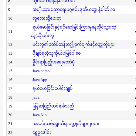
8
သူငယ်တန်းမြန်မာဖတ်စာ
9
အမျိုးသားပညာရေးမဂ္ဂဇင်း ဒုတိယတွဲ၊ နံပါတ် ၁၁
10
လူလေးသို့ပေးစာ
ရယ်မောခြင်းနှင့်ရင်မောခြင်းကြားမှနေထိုင်သွားတဲ့
11
သူ(သို့)မင်းလူ
12
မင်းလူ၏ဖထိပ်တန်းလျှို့ဝှက်ချက်နှင့်ဝတ္ထုတိုများ
13
ပိုချစ်ရတဲ့သူကိုယ်ပဲဖြစ်ပါစေ
14
မှိုင်းရာပြည့်အရေးတော်ပုံ
15
Java comp
16
Java App
17
ရယ်မောခြင်းပေါင်းချုပ်
18
java
19
မြန်မာပြည်တွင်ချစ်သည်
20
Java Nio
21
အလင်းသစ်ရွေးသီရာဝတ္ထုတိုများ၂၀၀၈
22
ရွှေဥဒေါင်း