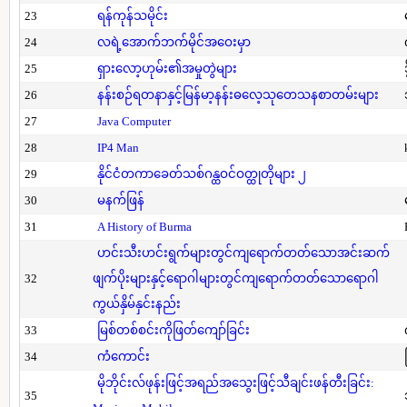
23
ရန်ကုန်သမိုင်း
24
လရဲ့အောက်ဘက်မိုင်အဝေးမှာ
25
ရှားလော့ဟုမ်း၏အမှုတွဲများ
26
နန်းစဉ်ရတနာနှင့်မြန်မာ့နန်းဓလေ့သုတေသနစာတမ်းများ
27
Java Computer
28
IP4 Man
29
နိုင်ငံတကာခေတ်သစ်ဂန္ထဝင်ဝတ္ထုတိုများ ၂
30
မနက်ဖြန်
31
A History of Burma
ဟင်းသီးဟင်းရွက်များတွင်ကျရောက်တတ်သောအင်းဆက်
32
ဖျက်ပိုးများနှင့်ရောဂါများတွင်ကျရောက်တတ်သောရောဂါ
ကွယ်နှိမ်နှင်းနည်း
33
မြစ်တစ်စင်းကိုဖြတ်ကျော်ခြင်း
34
ကံကောင်း
မိုဘိုင်းလ်ဖုန်းဖြင့်အရည်အသွေးဖြင့်သီချင်းဖန်တီးခြင်း:
35