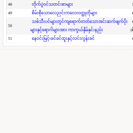
48
တိုက်ပွဲဝင်သတင်းစာများ
49
စိမ်းစိုသောလေညင်းကလေးဝတ္ထုတိုများ
သစ်သီးပင်များတွင်ကျရောက်တတ်သောအင်းဆက်ဖျက်ပိုး
50
များနှင့်ရောဂါများအား ကာကွယ်နှိမ်နှင်းနည်း
(
51
နေဝင်းမြင့်၊ခင်ခင်ထူးနှင့်လင်းလွန်းခင်