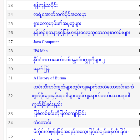
23
ရန်ကုန်သမိုင်း
24
လရဲ့အောက်ဘက်မိုင်အဝေးမှာ
25
ရှားလော့ဟုမ်း၏အမှုတွဲများ
26
နန်းစဉ်ရတနာနှင့်မြန်မာ့နန်းဓလေ့သုတေသနစာတမ်းများ
27
Java Computer
28
IP4 Man
29
နိုင်ငံတကာခေတ်သစ်ဂန္ထဝင်ဝတ္ထုတိုများ ၂
30
မနက်ဖြန်
31
A History of Burma
ဟင်းသီးဟင်းရွက်များတွင်ကျရောက်တတ်သောအင်းဆက်
32
ဖျက်ပိုးများနှင့်ရောဂါများတွင်ကျရောက်တတ်သောရောဂါ
ကွယ်နှိမ်နှင်းနည်း
33
မြစ်တစ်စင်းကိုဖြတ်ကျော်ခြင်း
34
ကံကောင်း
မိုဘိုင်းလ်ဖုန်းဖြင့်အရည်အသွေးဖြင့်သီချင်းဖန်တီးခြင်း:
35