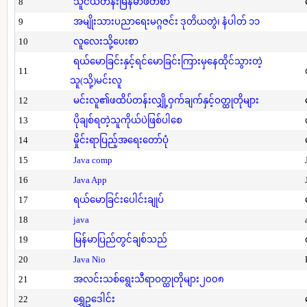
8
သူငယ်တန်းမြန်မာဖတ်စာ
9
အမျိုးသားပညာရေးမဂ္ဂဇင်း ဒုတိယတွဲ၊ နံပါတ် ၁၁
10
လူလေးသို့ပေးစာ
ရယ်မောခြင်းနှင့်ရင်မောခြင်းကြားမှနေထိုင်သွားတဲ့
11
သူ(သို့)မင်းလူ
12
မင်းလူ၏ဖထိပ်တန်းလျှို့ဝှက်ချက်နှင့်ဝတ္ထုတိုများ
13
ပိုချစ်ရတဲ့သူကိုယ်ပဲဖြစ်ပါစေ
14
မှိုင်းရာပြည့်အရေးတော်ပုံ
15
Java comp
16
Java App
17
ရယ်မောခြင်းပေါင်းချုပ်
18
java
19
မြန်မာပြည်တွင်ချစ်သည်
20
Java Nio
21
အလင်းသစ်ရွေးသီရာဝတ္ထုတိုများ၂၀၀၈
22
ရွှေဥဒေါင်း