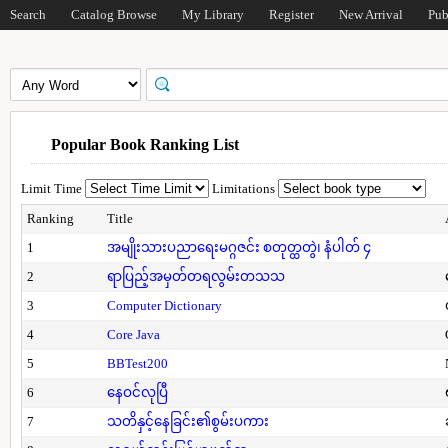
Search
Catalog Browse
My Library
Register
New Arrival
Pub
Popular Book Ranking List
Limit Time
Limitations
Ranking
Title
1
အမျိုးသားပညာရေးမဂ္ဂဇင်း စတုတ္ထတွဲ၊ နံပါတ် ၄
2
ရာပြည့်အမှတ်တရလွမ်းတသသ
3
Computer Dictionary
4
Core Java
5
BBTest200
6
နေဝင်လုပြီ
7
သတိနှင့်နေခြင်း၏စွမ်းပကား