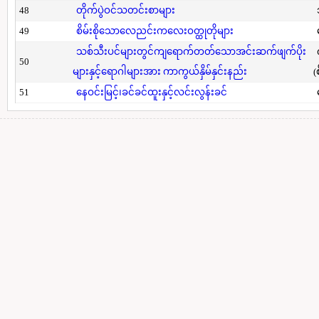
48
တိုက်ပွဲဝင်သတင်းစာများ
49
စိမ်းစိုသောလေညင်းကလေးဝတ္ထုတိုများ
သစ်သီးပင်များတွင်ကျရောက်တတ်သောအင်းဆက်ဖျက်ပိုး
50
များနှင့်ရောဂါများအား ကာကွယ်နှိမ်နှင်းနည်း
(
51
နေဝင်းမြင့်၊ခင်ခင်ထူးနှင့်လင်းလွန်းခင်