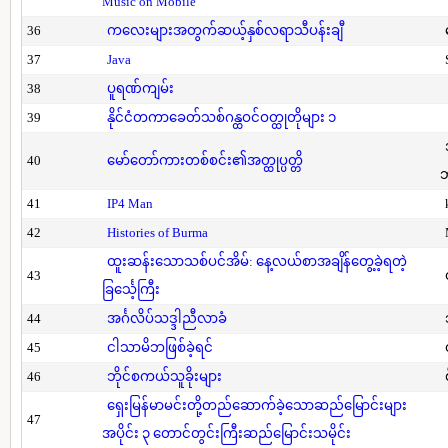
Music on Mobile
36
ကလေးများအတွက်ဆယ့်နှစ်လရာသီပန်းချီ
37
Java
38
ပူရဏ်ကျမ်း
39
နိုင်ငံတကာခေတ်သစ်ဂန္ထဝင်ဝတ္ထုတိုများ ၁
40
မော်တော်ကားတစ်စင်း၏အတ္ထုပ္ပတ္တိ
41
IP4 Man
42
Histories of Burma
ထူးဆန်းသောသစ်ပင်အိမ်: နေ့လယ်စာအချိန်တွေ့ခဲ့ရတဲ့
43
ခြင်္သေ့ကြီး
44
အင်္ဂလိပ်သဒ္ဒါညီလာခံ
45
ငါသာမိဘဖြစ်ခဲ့ရင်
46
ဘိုင်စကယ်သူခိုးများ
ရှေးမြန်မာမင်းတို့တည်ဆောက်ခဲ့သောဆည်မြောင်းများ
47
အပိုင်း ၃ တောင်တွင်းကြီးဆည်မြောင်းသမိုင်း