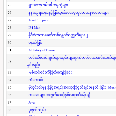
25
ရှားလော့ဟုမ်း၏အမှုတွဲများ
26
နန်းစဉ်ရတနာနှင့်မြန်မာ့နန်းဓလေ့သုတေသနစာတမ်းများ
27
Java Computer
28
IP4 Man
29
နိုင်ငံတကာခေတ်သစ်ဂန္ထဝင်ဝတ္ထုတိုများ ၂
30
မနက်ဖြန်
31
A History of Burma
ဟင်းသီးဟင်းရွက်များတွင်ကျရောက်တတ်သောအင်းဆက်ဖျက်ပိ
32
နှင်းနည်း
33
မြစ်တစ်စင်းကိုဖြတ်ကျော်ခြင်း
34
ကံကောင်း
35
မိုဘိုင်းလ်ဖုန်းဖြင့်အရည်အသွေးဖြင့်သီချင်းဖန်တီးခြင်း: Mus
36
ကလေးများအတွက်ဆယ့်နှစ်လရာသီပန်းချီ
37
Java
38
ပူရဏ်ကျမ်း