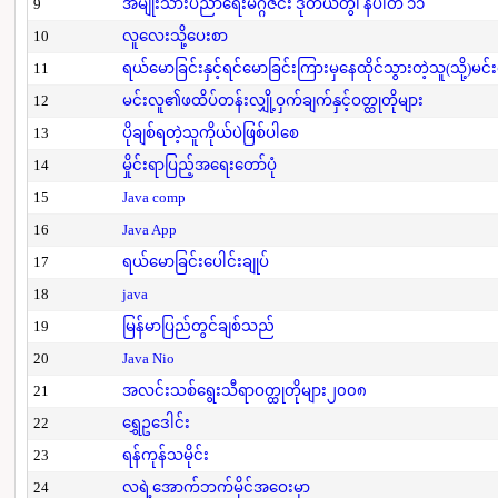
9
အမျိုးသားပညာရေးမဂ္ဂဇင်း ဒုတိယတွဲ၊ နံပါတ် ၁၁
10
လူလေးသို့ပေးစာ
11
ရယ်မောခြင်းနှင့်ရင်မောခြင်းကြားမှနေထိုင်သွားတဲ့သူ(သို့)မင်
12
မင်းလူ၏ဖထိပ်တန်းလျှို့ဝှက်ချက်နှင့်ဝတ္ထုတိုများ
13
ပိုချစ်ရတဲ့သူကိုယ်ပဲဖြစ်ပါစေ
14
မှိုင်းရာပြည့်အရေးတော်ပုံ
15
Java comp
16
Java App
17
ရယ်မောခြင်းပေါင်းချုပ်
18
java
19
မြန်မာပြည်တွင်ချစ်သည်
20
Java Nio
21
အလင်းသစ်ရွေးသီရာဝတ္ထုတိုများ၂၀၀၈
22
ရွှေဥဒေါင်း
23
ရန်ကုန်သမိုင်း
24
လရဲ့အောက်ဘက်မိုင်အဝေးမှာ