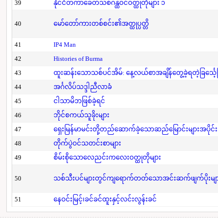
39
နိုင်ငံတကာခေတ်သစ်ဂန္ထဝင်ဝတ္ထုတိုများ ၁
40
မော်တော်ကားတစ်စင်း၏အတ္ထုပ္ပတ္တိ
41
IP4 Man
42
Histories of Burma
43
ထူးဆန်းသောသစ်ပင်အိမ်: နေ့လယ်စာအချိန်တွေ့ခဲ့ရတဲ့ခြင်္သေ့
44
အင်္ဂလိပ်သဒ္ဒါညီလာခံ
45
ငါသာမိဘဖြစ်ခဲ့ရင်
46
ဘိုင်စကယ်သူခိုးများ
47
ရှေးမြန်မာမင်းတို့တည်ဆောက်ခဲ့သောဆည်မြောင်းများအပိုင်း
48
တိုက်ပွဲဝင်သတင်းစာများ
49
စိမ်းစိုသောလေညင်းကလေးဝတ္ထုတိုများ
50
သစ်သီးပင်များတွင်ကျရောက်တတ်သောအင်းဆက်ဖျက်ပိုးများနှ
51
နေဝင်းမြင့်၊ခင်ခင်ထူးနှင့်လင်းလွန်းခင်