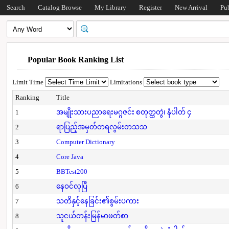
Search
Catalog Browse
My Library
Register
New Arrival
Pu
Popular Book Ranking List
Limit Time
Limitations
Ranking
Title
1
အမျိုးသားပညာရေးမဂ္ဂဇင်း စတုတ္ထတွဲ၊ နံပါတ် ၄
2
ရာပြည့်အမှတ်တရလွမ်းတသသ
3
Computer Dictionary
4
Core Java
5
BBTest200
6
နေဝင်လုပြီ
7
သတိနှင့်နေခြင်း၏စွမ်းပကား
8
သူငယ်တန်းမြန်မာဖတ်စာ