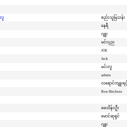
းလူ
စည်းသူမြသန်း
နေရီ
ဂျူး
မင်းပုည
JOE
Jack
မင်းလူ
admin
လရောင်ကျူးရင့
Ron Hitchens
ဖေသိန်း၊ဦး
မောင်ဆုရှင်
ဂျူး