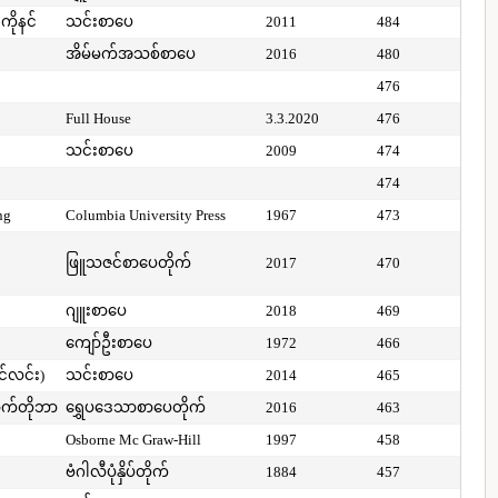
ကိုနင်
သင်းစာပေ
2011
484
အိမ်မက်အသစ်စာပေ
2016
480
476
Full House
3.3.2020
476
သင်းစာပေ
2009
474
474
ng
Columbia University Press
1967
473
ဖြူသဇင်စာပေတိုက်
2017
470
ဂျူးစာပေ
2018
469
ကျော်ဦးစာပေ
1972
466
ာင်လင်း)
သင်းစာပေ
2014
465
ာက်တိုဘာ
ရွှေပဒေသာစာပေတိုက်
2016
463
Osborne Mc Graw-Hill
1997
458
ဗံဂါလီပုံနှိပ်တိုက်
1884
457