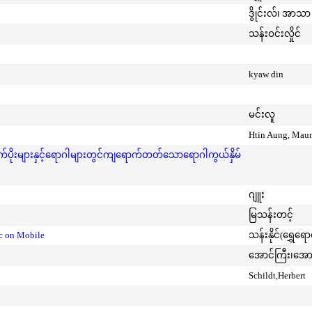
ဒွိုင်းလ်၊ အာသာ 
သန်းဝင်းလှိုင်
kyaw din
မင်းလူ
Htin Aung, Mau
ုးများနှင့်ရောဂါများတွင်ကျရောက်တတ်သောရောဂါကွယ်နှိမ်
ဂျူး
မြသန်းတင့်
ic on Mobile
သန်းနိုင်(ရွှေရေ
အောင်ကြီး၊အေ
Schildt,Herbert