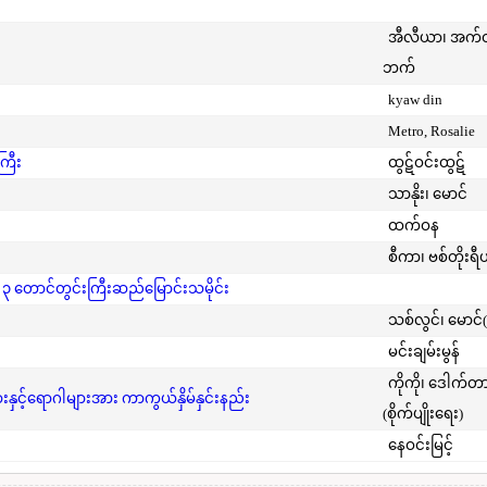
အီလီယာ၊ အက
ဘက်
kyaw din
Metro, Rosalie
ကြီး
ထွဋ်ဝင်းထွဋ်
သာနိုး၊ မောင်
ထက်ဝန
စီကာ၊ ဗစ်တိုးရီ
 ၃ တောင်တွင်းကြီးဆည်မြောင်းသမိုင်း
သစ်လွင်၊ မောင်
မင်းချမ်းမွန်
ကိုကို၊ ဒေါက်တ
င့်ရောဂါများအား ကာကွယ်နှိမ်နှင်းနည်း
(စိုက်ပျိုးရေး)
နေဝင်းမြင့်