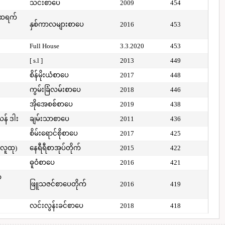
သင်းစာပေ
2009
454
်ထရက်
နှစ်ကာလများစာပေ
2016
453
Full House
3.3.2020
453
[ s.l ]
2013
449
စိန်မိုးယံစာပေ
2017
448
ကွမ်းခြံလမ်းစာပေ
2018
446
အိုအေစစ်စာပေ
2019
438
ယန် ဒါး
ချမ်းသာစာပေ
2011
436
စိမ်းရောင်စိုစာပေ
2017
425
(လူထု)
နေရီရီစာအုပ်တိုက်
2015
422
ဓူဝံစာပေ
2016
421
ာ
ဖြူသဇင်စာပေတိုက်
2016
419
လင်းလွန်းခင်စာပေ
2018
418