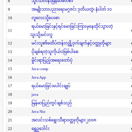
8
သူငယ်တန်းမြန်မာဖတ်စာ
9
အမျိုးသားပညာရေးမဂ္ဂဇင်း ဒုတိယတွဲ၊ နံပါတ် ၁၁
10
လူလေးသို့ပေးစာ
ရယ်မောခြင်းနှင့်ရင်မောခြင်းကြားမှနေထိုင်သွားတဲ့
11
သူ(သို့)မင်းလူ
12
မင်းလူ၏ဖထိပ်တန်းလျှို့ဝှက်ချက်နှင့်ဝတ္ထုတိုများ
13
ပိုချစ်ရတဲ့သူကိုယ်ပဲဖြစ်ပါစေ
14
မှိုင်းရာပြည့်အရေးတော်ပုံ
15
Java comp
16
Java App
17
ရယ်မောခြင်းပေါင်းချုပ်
18
java
19
မြန်မာပြည်တွင်ချစ်သည်
20
Java Nio
21
အလင်းသစ်ရွေးသီရာဝတ္ထုတိုများ၂၀၀၈
22
ရွှေဥဒေါင်း