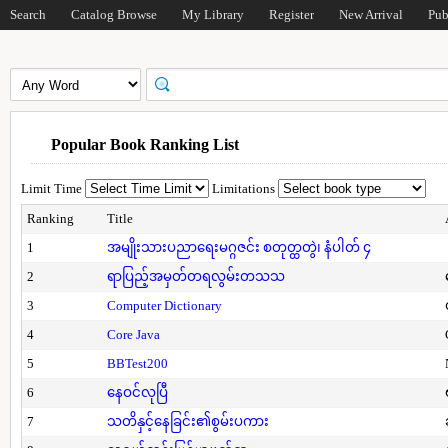
Search
Catalog Browse
My Library
Register
New Arrival
Pub
Popular Book Ranking List
Limit Time
Limitations
Ranking
Title
1
အမျိုးသားပညာရေးမဂ္ဂဇင်း စတုတ္ထတွဲ၊ နံပါတ် ၄
2
ရာပြည့်အမှတ်တရလွမ်းတသသ
3
Computer Dictionary
4
Core Java
5
BBTest200
6
နေဝင်လုပြီ
7
သတိနှင့်နေခြင်း၏စွမ်းပကား