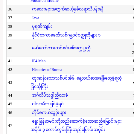
Music on Mobile
36
ကလေးများအတွက်ဆယ့်နှစ်လရာသီပန်းချီ
37
Java
38
ပူရဏ်ကျမ်း
39
နိုင်ငံတကာခေတ်သစ်ဂန္ထဝင်ဝတ္ထုတိုများ ၁
40
မော်တော်ကားတစ်စင်း၏အတ္ထုပ္ပတ္တိ
41
IP4 Man
42
Histories of Burma
ထူးဆန်းသောသစ်ပင်အိမ်: နေ့လယ်စာအချိန်တွေ့ခဲ့ရတဲ့
43
ခြင်္သေ့ကြီး
44
အင်္ဂလိပ်သဒ္ဒါညီလာခံ
45
ငါသာမိဘဖြစ်ခဲ့ရင်
46
ဘိုင်စကယ်သူခိုးများ
ရှေးမြန်မာမင်းတို့တည်ဆောက်ခဲ့သောဆည်မြောင်းများ
47
အပိုင်း ၃ တောင်တွင်းကြီးဆည်မြောင်းသမိုင်း