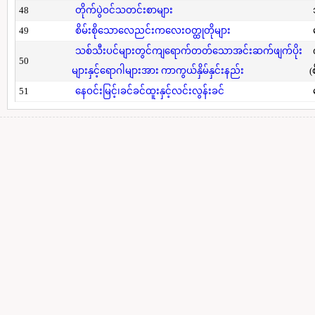
48
တိုက်ပွဲဝင်သတင်းစာများ
49
စိမ်းစိုသောလေညင်းကလေးဝတ္ထုတိုများ
သစ်သီးပင်များတွင်ကျရောက်တတ်သောအင်းဆက်ဖျက်ပိုး
50
များနှင့်ရောဂါများအား ကာကွယ်နှိမ်နှင်းနည်း
(
51
နေဝင်းမြင့်၊ခင်ခင်ထူးနှင့်လင်းလွန်းခင်