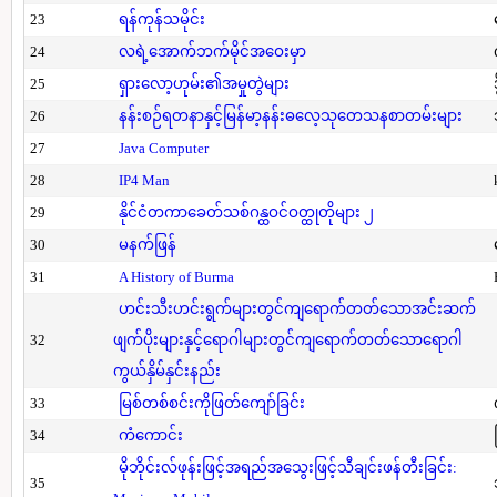
23
ရန်ကုန်သမိုင်း
24
လရဲ့အောက်ဘက်မိုင်အဝေးမှာ
25
ရှားလော့ဟုမ်း၏အမှုတွဲများ
26
နန်းစဉ်ရတနာနှင့်မြန်မာ့နန်းဓလေ့သုတေသနစာတမ်းများ
27
Java Computer
28
IP4 Man
29
နိုင်ငံတကာခေတ်သစ်ဂန္ထဝင်ဝတ္ထုတိုများ ၂
30
မနက်ဖြန်
31
A History of Burma
ဟင်းသီးဟင်းရွက်များတွင်ကျရောက်တတ်သောအင်းဆက်
32
ဖျက်ပိုးများနှင့်ရောဂါများတွင်ကျရောက်တတ်သောရောဂါ
ကွယ်နှိမ်နှင်းနည်း
33
မြစ်တစ်စင်းကိုဖြတ်ကျော်ခြင်း
34
ကံကောင်း
မိုဘိုင်းလ်ဖုန်းဖြင့်အရည်အသွေးဖြင့်သီချင်းဖန်တီးခြင်း:
35