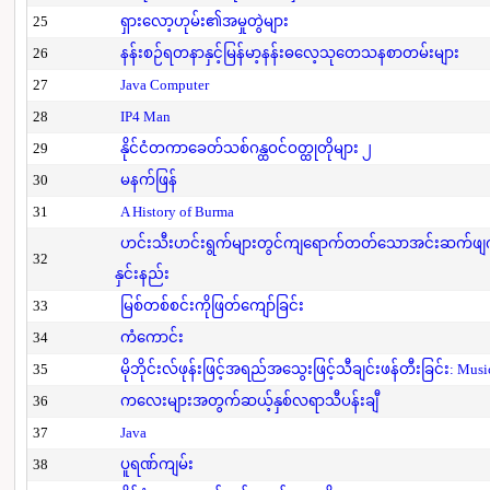
25
ရှားလော့ဟုမ်း၏အမှုတွဲများ
26
နန်းစဉ်ရတနာနှင့်မြန်မာ့နန်းဓလေ့သုတေသနစာတမ်းများ
27
Java Computer
28
IP4 Man
29
နိုင်ငံတကာခေတ်သစ်ဂန္ထဝင်ဝတ္ထုတိုများ ၂
30
မနက်ဖြန်
31
A History of Burma
ဟင်းသီးဟင်းရွက်များတွင်ကျရောက်တတ်သောအင်းဆက်ဖျက်ပိ
32
နှင်းနည်း
33
မြစ်တစ်စင်းကိုဖြတ်ကျော်ခြင်း
34
ကံကောင်း
35
မိုဘိုင်းလ်ဖုန်းဖြင့်အရည်အသွေးဖြင့်သီချင်းဖန်တီးခြင်း: Mus
36
ကလေးများအတွက်ဆယ့်နှစ်လရာသီပန်းချီ
37
Java
38
ပူရဏ်ကျမ်း