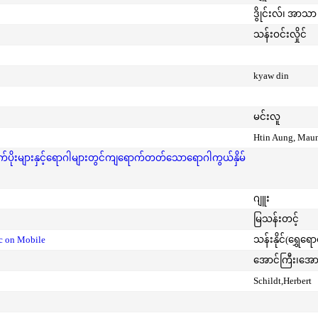
ဒွိုင်းလ်၊ အာသာ 
သန်းဝင်းလှိုင်
kyaw din
မင်းလူ
Htin Aung, Mau
ုးများနှင့်ရောဂါများတွင်ကျရောက်တတ်သောရောဂါကွယ်နှိမ်
ဂျူး
မြသန်းတင့်
ic on Mobile
သန်းနိုင်(ရွှေရေ
အောင်ကြီး၊အေ
Schildt,Herbert