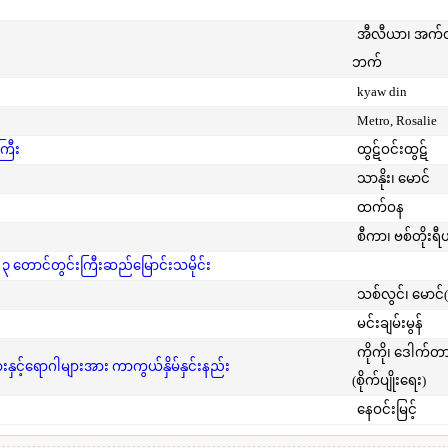
အီလီယာ၊ အက
ဘက်
kyaw din
Metro, Rosalie
ကြီး
ထွဋ်ဝင်းထွဋ်
သာနိုး၊ မောင်
ထက်ဝန
စီကာ၊ ဗစ်တိုးရီ
 ၃ တောင်တွင်းကြီးဆည်မြောင်းသမိုင်း
သစ်လွင်၊ မောင်
မင်းချမ်းမွန်
ကိုကို၊ ဒေါက်တ
င့်ရောဂါများအား ကာကွယ်နှိမ်နှင်းနည်း
(စိုက်ပျိုးရေး)
နေဝင်းမြင့်