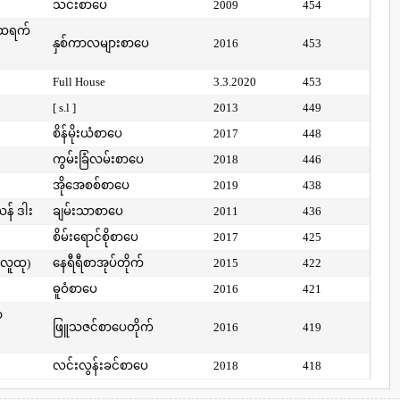
သင်းစာပေ
2009
454
်ထရက်
နှစ်ကာလများစာပေ
2016
453
Full House
3.3.2020
453
[ s.l ]
2013
449
စိန်မိုးယံစာပေ
2017
448
ကွမ်းခြံလမ်းစာပေ
2018
446
အိုအေစစ်စာပေ
2019
438
ယန် ဒါး
ချမ်းသာစာပေ
2011
436
စိမ်းရောင်စိုစာပေ
2017
425
(လူထု)
နေရီရီစာအုပ်တိုက်
2015
422
ဓူဝံစာပေ
2016
421
ာ
ဖြူသဇင်စာပေတိုက်
2016
419
လင်းလွန်းခင်စာပေ
2018
418