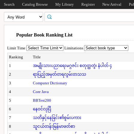
Search
Catalog Browse
My Library
Register
New Arrival
Pu
Popular Book Ranking List
Limit Time
Limitations
Ranking
Title
1
အမျိုးသားပညာရေးမဂ္ဂဇင်း စတုတ္ထတွဲ၊ နံပါတ် ၄
2
ရာပြည့်အမှတ်တရလွမ်းတသသ
3
Computer Dictionary
4
Core Java
5
BBTest200
6
နေဝင်လုပြီ
7
သတိနှင့်နေခြင်း၏စွမ်းပကား
8
သူငယ်တန်းမြန်မာဖတ်စာ