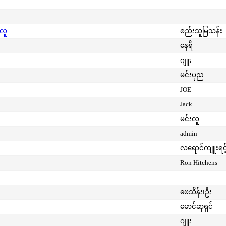
းလူ
စည်းသူမြသန်း
နေရီ
ဂျူး
မင်းပုည
JOE
Jack
မင်းလူ
admin
လရောင်ကျူးရင့
Ron Hitchens
ဖေသိန်း၊ဦး
မောင်ဆုရှင်
ဂျူး