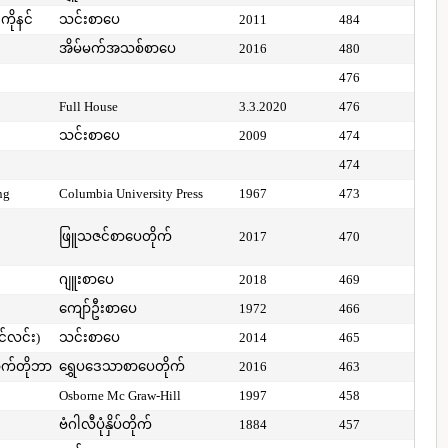
ကိုနင်
သင်းစာပေ
2011
484
အိမ်မက်အသစ်စာပေ
2016
480
476
Full House
3.3.2020
476
သင်းစာပေ
2009
474
474
ng
Columbia University Press
1967
473
ဖြူသဇင်စာပေတိုက်
2017
470
ဂျူးစာပေ
2018
469
ကျော်ဦးစာပေ
1972
466
ာင်လင်း)
သင်းစာပေ
2014
465
ာက်တိုဘာ
ရွှေပဒေသာစာပေတိုက်
2016
463
Osborne Mc Graw-Hill
1997
458
ဗံဂါလီပုံနှိပ်တိုက်
1884
457