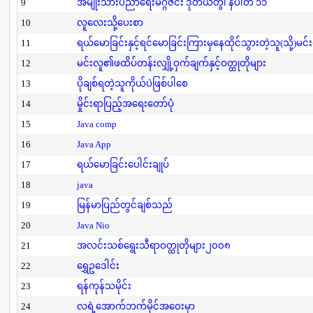
9
အမျိုးသားပညာရေးမဂ္ဂဇင်း ဒုတိယတွဲ၊ နံပါတ် ၁၁
10
လူလေးသို့ပေးစာ
11
ရယ်မောခြင်းနှင့်ရင်မောခြင်းကြားမှနေထိုင်သွားတဲ့သူ(သို့)မင်
12
မင်းလူ၏ဖထိပ်တန်းလျှို့ဝှက်ချက်နှင့်ဝတ္ထုတိုများ
13
ပိုချစ်ရတဲ့သူကိုယ်ပဲဖြစ်ပါစေ
14
မှိုင်းရာပြည့်အရေးတော်ပုံ
15
Java comp
16
Java App
17
ရယ်မောခြင်းပေါင်းချုပ်
18
java
19
မြန်မာပြည်တွင်ချစ်သည်
20
Java Nio
21
အလင်းသစ်ရွေးသီရာဝတ္ထုတိုများ၂၀၀၈
22
ရွှေဥဒေါင်း
23
ရန်ကုန်သမိုင်း
24
လရဲ့အောက်ဘက်မိုင်အဝေးမှာ