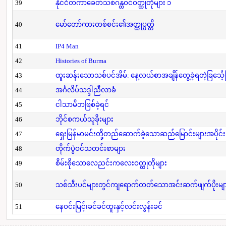
39
နိုင်ငံတကာခေတ်သစ်ဂန္ထဝင်ဝတ္ထုတိုများ ၁
40
မော်တော်ကားတစ်စင်း၏အတ္ထုပ္ပတ္တိ
41
IP4 Man
42
Histories of Burma
43
ထူးဆန်းသောသစ်ပင်အိမ်: နေ့လယ်စာအချိန်တွေ့ခဲ့ရတဲ့ခြင်္သေ့
44
အင်္ဂလိပ်သဒ္ဒါညီလာခံ
45
ငါသာမိဘဖြစ်ခဲ့ရင်
46
ဘိုင်စကယ်သူခိုးများ
47
ရှေးမြန်မာမင်းတို့တည်ဆောက်ခဲ့သောဆည်မြောင်းများအပိုင်း
48
တိုက်ပွဲဝင်သတင်းစာများ
49
စိမ်းစိုသောလေညင်းကလေးဝတ္ထုတိုများ
50
သစ်သီးပင်များတွင်ကျရောက်တတ်သောအင်းဆက်ဖျက်ပိုးများနှ
51
နေဝင်းမြင့်၊ခင်ခင်ထူးနှင့်လင်းလွန်းခင်