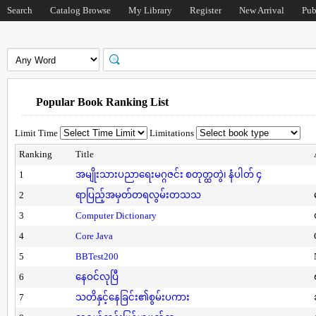
Search
Catalog Browse
My Library
Register
New Arrival
Pub
Popular Book Ranking List
Limit Time
Limitations
Ranking
Title
1
အမျိုးသားပညာရေးမဂ္ဂဇင်း စတုတ္ထတွဲ၊ နံပါတ် ၄
2
ရာပြည့်အမှတ်တရလွမ်းတသသ
3
Computer Dictionary
4
Core Java
5
BBTest200
6
နေဝင်လုပြီ
7
သတိနှင့်နေခြင်း၏စွမ်းပကား