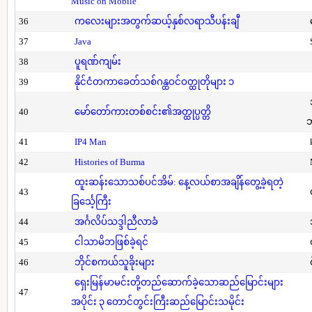
Music on Mobile
36
ကလေးများအတွက်ဆယ့်နှစ်လရာသီပန်းချီ
37
Java
38
ပူရဏ်ကျမ်း
39
နိုင်ငံတကာခေတ်သစ်ဂန္ထဝင်ဝတ္ထုတိုများ ၁
40
မော်တော်ကားတစ်စင်း၏အတ္ထုပ္ပတ္တိ
41
IP4 Man
42
Histories of Burma
ထူးဆန်းသောသစ်ပင်အိမ်: နေ့လယ်စာအချိန်တွေ့ခဲ့ရတဲ့
43
ခြင်္သေ့ကြီး
44
အင်္ဂလိပ်သဒ္ဒါညီလာခံ
45
ငါသာမိဘဖြစ်ခဲ့ရင်
46
ဘိုင်စကယ်သူခိုးများ
ရှေးမြန်မာမင်းတို့တည်ဆောက်ခဲ့သောဆည်မြောင်းများ
47
အပိုင်း ၃ တောင်တွင်းကြီးဆည်မြောင်းသမိုင်း