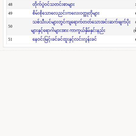
48
တိုက်ပွဲဝင်သတင်းစာများ
49
စိမ်းစိုသောလေညင်းကလေးဝတ္ထုတိုများ
သစ်သီးပင်များတွင်ကျရောက်တတ်သောအင်းဆက်ဖျက်ပိုး
50
များနှင့်ရောဂါများအား ကာကွယ်နှိမ်နှင်းနည်း
(
51
နေဝင်းမြင့်၊ခင်ခင်ထူးနှင့်လင်းလွန်းခင်