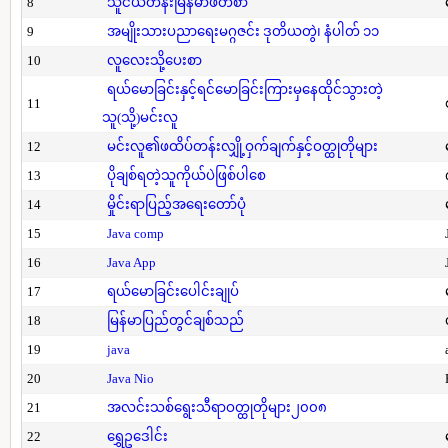
8
သူငယ်တန်းမြန်မာဖတ်စာ
9
အမျိုးသားပညာရေးမဂ္ဂဇင်း ဒုတိယတွဲ၊ နံပါတ် ၁၁
10
လူလေးသို့ပေးစာ
ရယ်မောခြင်းနှင့်ရင်မောခြင်းကြားမှနေထိုင်သွားတဲ့
11
သူ(သို့)မင်းလူ
12
မင်းလူ၏ဖထိပ်တန်းလျှို့ဝှက်ချက်နှင့်ဝတ္ထုတိုများ
13
ပိုချစ်ရတဲ့သူကိုယ်ပဲဖြစ်ပါစေ
14
မှိုင်းရာပြည့်အရေးတော်ပုံ
15
Java comp
16
Java App
17
ရယ်မောခြင်းပေါင်းချုပ်
18
မြန်မာပြည်တွင်ချစ်သည်
19
java
20
Java Nio
21
အလင်းသစ်ရွေးသီရာဝတ္ထုတိုများ၂၀၀၈
22
ရွှေဥဒေါင်း