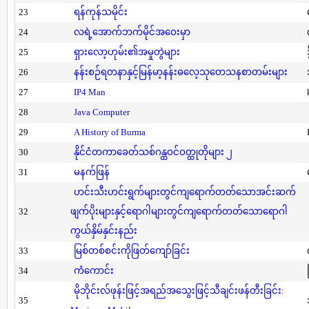
23
ရန်ကုန်သမိုင်း
24
လရဲ့အောက်ဘက်မိုင်အဝေးမှာ
25
ရှားလော့ဟုမ်း၏အမှုတွဲများ
26
နန်းစဉ်ရတနာနှင့်မြန်မာ့နန်းဓလေ့သုတေသနစာတမ်းများ
27
IP4 Man
28
Java Computer
29
A History of Burma
30
နိုင်ငံတကာခေတ်သစ်ဂန္ထဝင်ဝတ္ထုတိုများ ၂
31
မနက်ဖြန်
ဟင်းသီးဟင်းရွက်များတွင်ကျရောက်တတ်သောအင်းဆက်
32
ဖျက်ပိုးများနှင့်ရောဂါများတွင်ကျရောက်တတ်သောရောဂါ
ကွယ်နှိမ်နှင်းနည်း
33
မြစ်တစ်စင်းကိုဖြတ်ကျော်ခြင်း
34
ကံကောင်း
မိုဘိုင်းလ်ဖုန်းဖြင့်အရည်အသွေးဖြင့်သီချင်းဖန်တီးခြင်း:
35