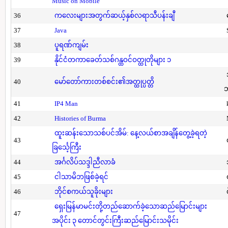
Music on Mobile
36
ကလေးများအတွက်ဆယ့်နှစ်လရာသီပန်းချီ
37
Java
38
ပူရဏ်ကျမ်း
39
နိုင်ငံတကာခေတ်သစ်ဂန္ထဝင်ဝတ္ထုတိုများ ၁
40
မော်တော်ကားတစ်စင်း၏အတ္ထုပ္ပတ္တိ
41
IP4 Man
42
Histories of Burma
ထူးဆန်းသောသစ်ပင်အိမ်: နေ့လယ်စာအချိန်တွေ့ခဲ့ရတဲ့
43
ခြင်္သေ့ကြီး
44
အင်္ဂလိပ်သဒ္ဒါညီလာခံ
45
ငါသာမိဘဖြစ်ခဲ့ရင်
46
ဘိုင်စကယ်သူခိုးများ
ရှေးမြန်မာမင်းတို့တည်ဆောက်ခဲ့သောဆည်မြောင်းများ
47
အပိုင်း ၃ တောင်တွင်းကြီးဆည်မြောင်းသမိုင်း