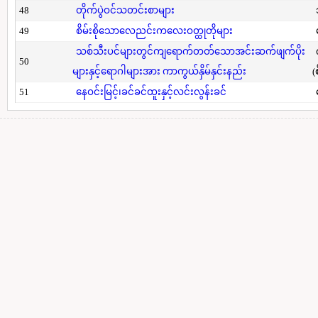
48
တိုက်ပွဲဝင်သတင်းစာများ
49
စိမ်းစိုသောလေညင်းကလေးဝတ္ထုတိုများ
သစ်သီးပင်များတွင်ကျရောက်တတ်သောအင်းဆက်ဖျက်ပိုး
50
များနှင့်ရောဂါများအား ကာကွယ်နှိမ်နှင်းနည်း
(
51
နေဝင်းမြင့်၊ခင်ခင်ထူးနှင့်လင်းလွန်းခင်