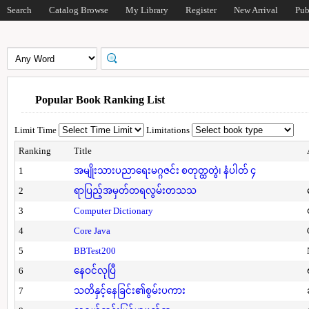
Search
Catalog Browse
My Library
Register
New Arrival
Pub
Popular Book Ranking List
Limit Time
Limitations
Ranking
Title
1
အမျိုးသားပညာရေးမဂ္ဂဇင်း စတုတ္ထတွဲ၊ နံပါတ် ၄
2
ရာပြည့်အမှတ်တရလွမ်းတသသ
3
Computer Dictionary
4
Core Java
5
BBTest200
6
နေဝင်လုပြီ
7
သတိနှင့်နေခြင်း၏စွမ်းပကား