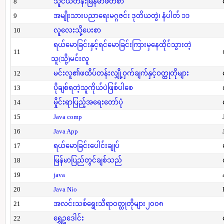
8
သူငယ်တန်းမြန်မာဖတ်စာ
9
အမျိုးသားပညာရေးမဂ္ဂဇင်း ဒုတိယတွဲ၊ နံပါတ် ၁၁
10
လူလေးသို့ပေးစာ
ရယ်မောခြင်းနှင့်ရင်မောခြင်းကြားမှနေထိုင်သွားတဲ့
11
သူ(သို့)မင်းလူ
12
မင်းလူ၏ဖထိပ်တန်းလျှို့ဝှက်ချက်နှင့်ဝတ္ထုတိုများ
13
ပိုချစ်ရတဲ့သူကိုယ်ပဲဖြစ်ပါစေ
14
မှိုင်းရာပြည့်အရေးတော်ပုံ
15
Java comp
16
Java App
17
ရယ်မောခြင်းပေါင်းချုပ်
18
မြန်မာပြည်တွင်ချစ်သည်
19
java
20
Java Nio
21
အလင်းသစ်ရွေးသီရာဝတ္ထုတိုများ၂၀၀၈
22
ရွှေဥဒေါင်း