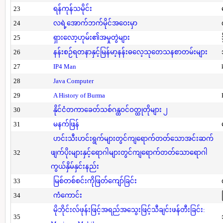
23
ရန်ကုန်သမိုင်း
24
လရဲ့အောက်ဘက်မိုင်အဝေးမှာ
25
ရှားလော့ဟုမ်း၏အမှုတွဲများ
26
နန်းစဉ်ရတနာနှင့်မြန်မာ့နန်းဓလေ့သုတေသနစာတမ်းများ
27
IP4 Man
28
Java Computer
29
A History of Burma
30
နိုင်ငံတကာခေတ်သစ်ဂန္ထဝင်ဝတ္ထုတိုများ ၂
31
မနက်ဖြန်
ဟင်းသီးဟင်းရွက်များတွင်ကျရောက်တတ်သောအင်းဆက်
32
ဖျက်ပိုးများနှင့်ရောဂါများတွင်ကျရောက်တတ်သောရောဂါ
ကွယ်နှိမ်နှင်းနည်း
33
မြစ်တစ်စင်းကိုဖြတ်ကျော်ခြင်း
34
ကံကောင်း
မိုဘိုင်းလ်ဖုန်းဖြင့်အရည်အသွေးဖြင့်သီချင်းဖန်တီးခြင်း:
35