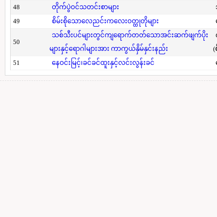
48
တိုက်ပွဲဝင်သတင်းစာများ
49
စိမ်းစိုသောလေညင်းကလေးဝတ္ထုတိုများ
သစ်သီးပင်များတွင်ကျရောက်တတ်သောအင်းဆက်ဖျက်ပိုး
50
များနှင့်ရောဂါများအား ကာကွယ်နှိမ်နှင်းနည်း
(
51
နေဝင်းမြင့်၊ခင်ခင်ထူးနှင့်လင်းလွန်းခင်