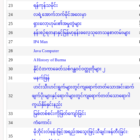
23
ရန်ကုန်သမိုင်း
24
လရဲ့အောက်ဘက်မိုင်အဝေးမှာ
25
ရှားလော့ဟုမ်း၏အမှုတွဲများ
26
နန်းစဉ်ရတနာနှင့်မြန်မာ့နန်းဓလေ့သုတေသနစာတမ်းများ
27
IP4 Man
28
Java Computer
29
A History of Burma
30
နိုင်ငံတကာခေတ်သစ်ဂန္ထဝင်ဝတ္ထုတိုများ ၂
31
မနက်ဖြန်
ဟင်းသီးဟင်းရွက်များတွင်ကျရောက်တတ်သောအင်းဆက်
32
ဖျက်ပိုးများနှင့်ရောဂါများတွင်ကျရောက်တတ်သောရောဂါ
ကွယ်နှိမ်နှင်းနည်း
33
မြစ်တစ်စင်းကိုဖြတ်ကျော်ခြင်း
34
ကံကောင်း
မိုဘိုင်းလ်ဖုန်းဖြင့်အရည်အသွေးဖြင့်သီချင်းဖန်တီးခြင်း:
35