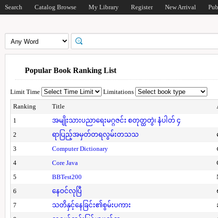
Search
Catalog Browse
My Library
Register
New Arrival
Pub
Popular Book Ranking List
Limit Time
Limitations
Ranking
Title
1
အမျိုးသားပညာရေးမဂ္ဂဇင်း စတုတ္ထတွဲ၊ နံပါတ် ၄
2
ရာပြည့်အမှတ်တရလွမ်းတသသ
3
Computer Dictionary
4
Core Java
5
BBTest200
6
နေဝင်လုပြီ
7
သတိနှင့်နေခြင်း၏စွမ်းပကား