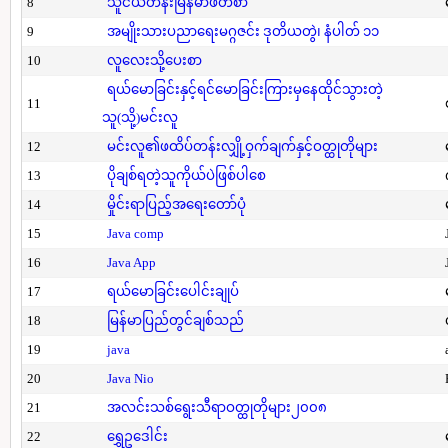
8
သူငယ်တန်းမြန်မာဖတ်စာ
9
အမျိုးသားပညာရေးမဂ္ဂဇင်း ဒုတိယတွဲ၊ နံပါတ် ၁၁
10
လူလေးသို့ပေးစာ
ရယ်မောခြင်းနှင့်ရင်မောခြင်းကြားမှနေထိုင်သွားတဲ့
11
သူ(သို့)မင်းလူ
12
မင်းလူ၏ဖထိပ်တန်းလျှို့ဝှက်ချက်နှင့်ဝတ္ထုတိုများ
13
ပိုချစ်ရတဲ့သူကိုယ်ပဲဖြစ်ပါစေ
14
မှိုင်းရာပြည့်အရေးတော်ပုံ
15
Java comp
16
Java App
17
ရယ်မောခြင်းပေါင်းချုပ်
18
မြန်မာပြည်တွင်ချစ်သည်
19
java
20
Java Nio
21
အလင်းသစ်ရွေးသီရာဝတ္ထုတိုများ၂၀၀၈
22
ရွှေဥဒေါင်း