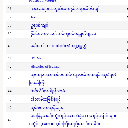
Music on Mobile
36
ကလေးများအတွက်ဆယ့်နှစ်လရာသီပန်းချီ
37
Java
38
ပူရဏ်ကျမ်း
39
နိုင်ငံတကာခေတ်သစ်ဂန္ထဝင်ဝတ္ထုတိုများ ၁
40
မော်တော်ကားတစ်စင်း၏အတ္ထုပ္ပတ္တိ
41
IP4 Man
42
Histories of Burma
ထူးဆန်းသောသစ်ပင်အိမ်: နေ့လယ်စာအချိန်တွေ့ခဲ့ရတဲ့
43
ခြင်္သေ့ကြီး
44
အင်္ဂလိပ်သဒ္ဒါညီလာခံ
45
ငါသာမိဘဖြစ်ခဲ့ရင်
46
ဘိုင်စကယ်သူခိုးများ
ရှေးမြန်မာမင်းတို့တည်ဆောက်ခဲ့သောဆည်မြောင်းများ
47
အပိုင်း ၃ တောင်တွင်းကြီးဆည်မြောင်းသမိုင်း