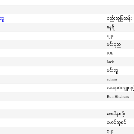
းလူ
စည်းသူမြသန်း
နေရီ
ဂျူး
မင်းပုည
JOE
Jack
မင်းလူ
admin
လရောင်ကျူးရင့
Ron Hitchens
ဖေသိန်း၊ဦး
မောင်ဆုရှင်
ဂျူး