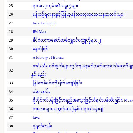
25
ရှားလော့ဟုမ်း၏အမှုတွဲများ
26
နန်းစဉ်ရတနာနှင့်မြန်မာ့နန်းဓလေ့သုတေသနစာတမ်းများ
27
Java Computer
28
IP4 Man
29
နိုင်ငံတကာခေတ်သစ်ဂန္ထဝင်ဝတ္ထုတိုများ ၂
30
မနက်ဖြန်
31
A History of Burma
ဟင်းသီးဟင်းရွက်များတွင်ကျရောက်တတ်သောအင်းဆက်ဖျက်ပိ
32
နှင်းနည်း
33
မြစ်တစ်စင်းကိုဖြတ်ကျော်ခြင်း
34
ကံကောင်း
35
မိုဘိုင်းလ်ဖုန်းဖြင့်အရည်အသွေးဖြင့်သီချင်းဖန်တီးခြင်း: Mus
36
ကလေးများအတွက်ဆယ့်နှစ်လရာသီပန်းချီ
37
Java
38
ပူရဏ်ကျမ်း