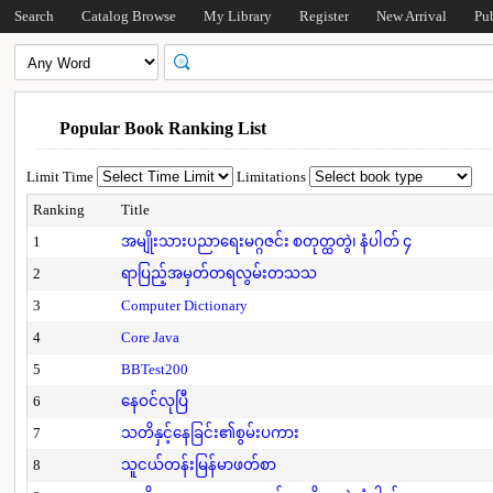
Search
Catalog Browse
My Library
Register
New Arrival
Pu
Popular Book Ranking List
Limit Time
Limitations
Ranking
Title
1
အမျိုးသားပညာရေးမဂ္ဂဇင်း စတုတ္ထတွဲ၊ နံပါတ် ၄
2
ရာပြည့်အမှတ်တရလွမ်းတသသ
3
Computer Dictionary
4
Core Java
5
BBTest200
6
နေဝင်လုပြီ
7
သတိနှင့်နေခြင်း၏စွမ်းပကား
8
သူငယ်တန်းမြန်မာဖတ်စာ