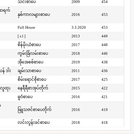
သင်းစာပေ
2009
454
်ထရက်
နှစ်ကာလများစာပေ
2016
453
Full House
3.3.2020
453
[ s.l ]
2013
449
စိန်မိုးယံစာပေ
2017
448
ကွမ်းခြံလမ်းစာပေ
2018
446
အိုအေစစ်စာပေ
2019
438
ယန် ဒါး
ချမ်းသာစာပေ
2011
436
စိမ်းရောင်စိုစာပေ
2017
425
(လူထု)
နေရီရီစာအုပ်တိုက်
2015
422
ဓူဝံစာပေ
2016
421
ာ
ဖြူသဇင်စာပေတိုက်
2016
419
လင်းလွန်းခင်စာပေ
2018
418