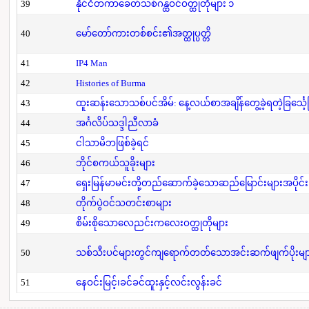
39
နိုင်ငံတကာခေတ်သစ်ဂန္ထဝင်ဝတ္ထုတိုများ ၁
40
မော်တော်ကားတစ်စင်း၏အတ္ထုပ္ပတ္တိ
41
IP4 Man
42
Histories of Burma
43
ထူးဆန်းသောသစ်ပင်အိမ်: နေ့လယ်စာအချိန်တွေ့ခဲ့ရတဲ့ခြင်္သေ့
44
အင်္ဂလိပ်သဒ္ဒါညီလာခံ
45
ငါသာမိဘဖြစ်ခဲ့ရင်
46
ဘိုင်စကယ်သူခိုးများ
47
ရှေးမြန်မာမင်းတို့တည်ဆောက်ခဲ့သောဆည်မြောင်းများအပိုင်း
48
တိုက်ပွဲဝင်သတင်းစာများ
49
စိမ်းစိုသောလေညင်းကလေးဝတ္ထုတိုများ
50
သစ်သီးပင်များတွင်ကျရောက်တတ်သောအင်းဆက်ဖျက်ပိုးများနှ
51
နေဝင်းမြင့်၊ခင်ခင်ထူးနှင့်လင်းလွန်းခင်