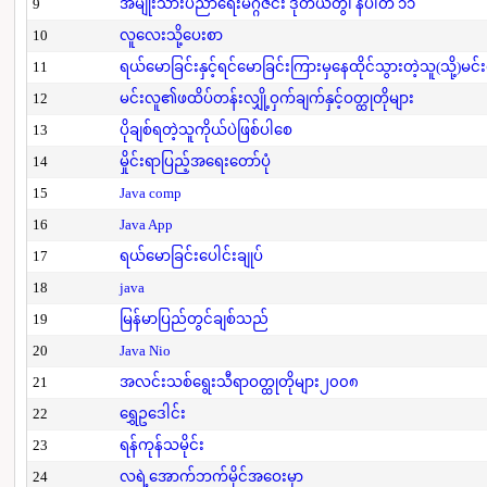
9
အမျိုးသားပညာရေးမဂ္ဂဇင်း ဒုတိယတွဲ၊ နံပါတ် ၁၁
10
လူလေးသို့ပေးစာ
11
ရယ်မောခြင်းနှင့်ရင်မောခြင်းကြားမှနေထိုင်သွားတဲ့သူ(သို့)မင်
12
မင်းလူ၏ဖထိပ်တန်းလျှို့ဝှက်ချက်နှင့်ဝတ္ထုတိုများ
13
ပိုချစ်ရတဲ့သူကိုယ်ပဲဖြစ်ပါစေ
14
မှိုင်းရာပြည့်အရေးတော်ပုံ
15
Java comp
16
Java App
17
ရယ်မောခြင်းပေါင်းချုပ်
18
java
19
မြန်မာပြည်တွင်ချစ်သည်
20
Java Nio
21
အလင်းသစ်ရွေးသီရာဝတ္ထုတိုများ၂၀၀၈
22
ရွှေဥဒေါင်း
23
ရန်ကုန်သမိုင်း
24
လရဲ့အောက်ဘက်မိုင်အဝေးမှာ