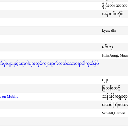
ဒွိုင်းလ်၊ အာသာ 
သန်းဝင်းလှိုင်
kyaw din
မင်းလူ
Htin Aung, Mau
ုးများနှင့်ရောဂါများတွင်ကျရောက်တတ်သောရောဂါကွယ်နှိမ်
ဂျူး
မြသန်းတင့်
ic on Mobile
သန်းနိုင်(ရွှေရေ
အောင်ကြီး၊အေ
Schildt,Herbert