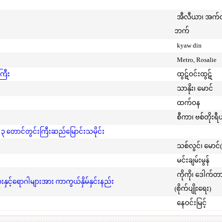
အီလီယာ၊ အက
ဘက်
kyaw din
Metro, Rosalie
ကြီး
ထွဋ်ဝင်းထွဋ်
သာနိုး၊ မောင်
ထက်ဝန
စီကာ၊ ဗစ်တိုးရီ
 ၃ တောင်တွင်းကြီးဆည်မြောင်းသမိုင်း
သစ်လွင်၊ မောင်
မင်းချမ်းမွန်
ကိုကို၊ ဒေါက်တ
င့်ရောဂါများအား ကာကွယ်နှိမ်နှင်းနည်း
(စိုက်ပျိုးရေး)
နေဝင်းမြင့်