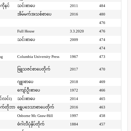
ကိုနင်
သင်းစာပေ
2011
484
အိမ်မက်အသစ်စာပေ
2016
480
476
Full House
3.3.2020
476
သင်းစာပေ
2009
474
474
ng
Columbia University Press
1967
473
ဖြူသဇင်စာပေတိုက်
2017
470
ဂျူးစာပေ
2018
469
ကျော်ဦးစာပေ
1972
466
ာင်လင်း)
သင်းစာပေ
2014
465
ာက်တိုဘာ
ရွှေပဒေသာစာပေတိုက်
2016
463
Osborne Mc Graw-Hill
1997
458
ဗံဂါလီပုံနှိပ်တိုက်
1884
457