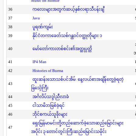
Music on Mobile
36
ကလေးများအတွက်ဆယ့်နှစ်လရာသီပန်းချီ
37
Java
38
ပူရဏ်ကျမ်း
39
နိုင်ငံတကာခေတ်သစ်ဂန္ထဝင်ဝတ္ထုတိုများ ၁
40
မော်တော်ကားတစ်စင်း၏အတ္ထုပ္ပတ္တိ
41
IP4 Man
42
Histories of Burma
ထူးဆန်းသောသစ်ပင်အိမ်: နေ့လယ်စာအချိန်တွေ့ခဲ့ရတဲ့
43
ခြင်္သေ့ကြီး
44
အင်္ဂလိပ်သဒ္ဒါညီလာခံ
45
ငါသာမိဘဖြစ်ခဲ့ရင်
46
ဘိုင်စကယ်သူခိုးများ
ရှေးမြန်မာမင်းတို့တည်ဆောက်ခဲ့သောဆည်မြောင်းများ
47
အပိုင်း ၃ တောင်တွင်းကြီးဆည်မြောင်းသမိုင်း