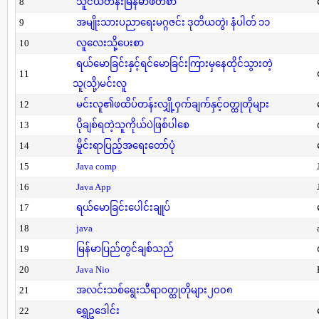
8
သူငယ်တန်းမြန်မာဖတ်စာ
9
အမျိုးသားပညာရေးမဂ္ဂဇင်း ဒုတိယတွဲ၊ နံပါတ် ၁၁
10
လူလေးသို့ပေးစာ
ရယ်မောခြင်းနှင့်ရင်မောခြင်းကြားမှနေထိုင်သွားတဲ့
11
သူ(သို့)မင်းလူ
12
မင်းလူ၏ဖထိပ်တန်းလျှို့ဝှက်ချက်နှင့်ဝတ္ထုတိုများ
13
ပိုချစ်ရတဲ့သူကိုယ်ပဲဖြစ်ပါစေ
14
မှိုင်းရာပြည့်အရေးတော်ပုံ
15
Java comp
16
Java App
17
ရယ်မောခြင်းပေါင်းချုပ်
18
java
19
မြန်မာပြည်တွင်ချစ်သည်
20
Java Nio
21
အလင်းသစ်ရွေးသီရာဝတ္ထုတိုများ၂၀၀၈
22
ရွှေဥဒေါင်း