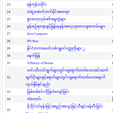
23
ရန်ကုန်သမိုင်း
24
လရဲ့အောက်ဘက်မိုင်အဝေးမှာ
25
ရှားလော့ဟုမ်း၏အမှုတွဲများ
26
နန်းစဉ်ရတနာနှင့်မြန်မာ့နန်းဓလေ့သုတေသနစာတမ်းများ
27
Java Computer
28
IP4 Man
29
နိုင်ငံတကာခေတ်သစ်ဂန္ထဝင်ဝတ္ထုတိုများ ၂
30
မနက်ဖြန်
31
A History of Burma
ဟင်းသီးဟင်းရွက်များတွင်ကျရောက်တတ်သောအင်းဆက်
32
ဖျက်ပိုးများနှင့်ရောဂါများတွင်ကျရောက်တတ်သောရောဂါ
ကွယ်နှိမ်နှင်းနည်း
33
မြစ်တစ်စင်းကိုဖြတ်ကျော်ခြင်း
34
ကံကောင်း
မိုဘိုင်းလ်ဖုန်းဖြင့်အရည်အသွေးဖြင့်သီချင်းဖန်တီးခြင်း:
35