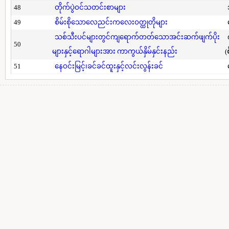
48
တိုက်ပွဲဝင်သတင်းစာများ
49
စိမ်းစိုသောလေညင်းကလေးဝတ္ထုတိုများ
သစ်သီးပင်များတွင်ကျရောက်တတ်သောအင်းဆက်ဖျက်ပိုး
50
များနှင့်ရောဂါများအား ကာကွယ်နှိမ်နှင်းနည်း
(
51
နေဝင်းမြင့်၊ခင်ခင်ထူးနှင့်လင်းလွန်းခင်