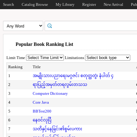
Search
Catalog Browse
My Library
Register
New Arrival
Pub
Popular Book Ranking List
Limit Time
Limitations
Ranking
Title
1
အမျိုးသားပညာရေးမဂ္ဂဇင်း စတုတ္ထတွဲ၊ နံပါတ် ၄
2
ရာပြည့်အမှတ်တရလွမ်းတသသ
3
Computer Dictionary
4
Core Java
5
BBTest200
6
နေဝင်လုပြီ
7
သတိနှင့်နေခြင်း၏စွမ်းပကား