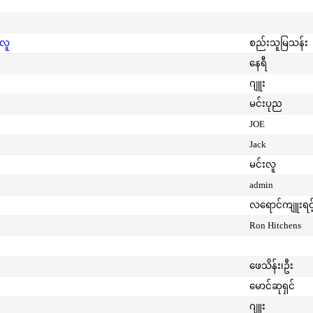
းလူ
စည်းသူမြသန်း
နေရီ
ဂျူး
မင်းပုည
JOE
Jack
မင်းလူ
admin
လရောင်ကျူးရင့
Ron Hitchens
ဖေသိန်း၊ဦး
မောင်ဆုရှင်
ဂျူး