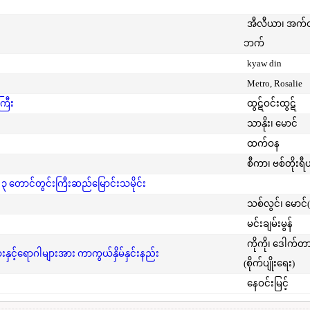
အီလီယာ၊ အက
ဘက်
kyaw din
Metro, Rosalie
ကြီး
ထွဋ်ဝင်းထွဋ်
သာနိုး၊ မောင်
ထက်ဝန
စီကာ၊ ဗစ်တိုးရီ
 ၃ တောင်တွင်းကြီးဆည်မြောင်းသမိုင်း
သစ်လွင်၊ မောင်
မင်းချမ်းမွန်
ကိုကို၊ ဒေါက်တ
င့်ရောဂါများအား ကာကွယ်နှိမ်နှင်းနည်း
(စိုက်ပျိုးရေး)
နေဝင်းမြင့်