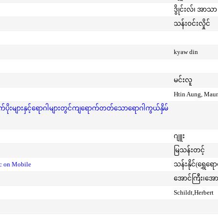
ဒွိုင်းလ်၊ အာသာ 
သန်းဝင်းလှိုင်
kyaw din
မင်းလူ
Htin Aung, Mau
ုးများနှင့်ရောဂါများတွင်ကျရောက်တတ်သောရောဂါကွယ်နှိမ်
ဂျူး
မြသန်းတင့်
ic on Mobile
သန်းနိုင်(ရွှေရေ
အောင်ကြီး၊အေ
Schildt,Herbert