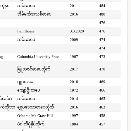
ကိုနင်
သင်းစာပေ
2011
484
အိမ်မက်အသစ်စာပေ
2016
480
476
Full House
3.3.2020
476
သင်းစာပေ
2009
474
474
ng
Columbia University Press
1967
473
ဖြူသဇင်စာပေတိုက်
2017
470
ဂျူးစာပေ
2018
469
ကျော်ဦးစာပေ
1972
466
ာင်လင်း)
သင်းစာပေ
2014
465
ာက်တိုဘာ
ရွှေပဒေသာစာပေတိုက်
2016
463
Osborne Mc Graw-Hill
1997
458
ဗံဂါလီပုံနှိပ်တိုက်
1884
457