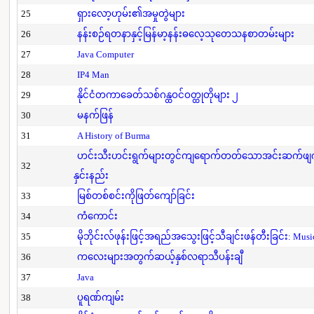
25
ရှားလော့ဟုမ်း၏အမှုတွဲများ
26
နန်းစဉ်ရတနာနှင့်မြန်မာ့နန်းဓလေ့သုတေသနစာတမ်းများ
27
Java Computer
28
IP4 Man
29
နိုင်ငံတကာခေတ်သစ်ဂန္ထဝင်ဝတ္ထုတိုများ ၂
30
မနက်ဖြန်
31
A History of Burma
ဟင်းသီးဟင်းရွက်များတွင်ကျရောက်တတ်သောအင်းဆက်ဖျက်ပိ
32
နှင်းနည်း
33
မြစ်တစ်စင်းကိုဖြတ်ကျော်ခြင်း
34
ကံကောင်း
35
မိုဘိုင်းလ်ဖုန်းဖြင့်အရည်အသွေးဖြင့်သီချင်းဖန်တီးခြင်း: Mus
36
ကလေးများအတွက်ဆယ့်နှစ်လရာသီပန်းချီ
37
Java
38
ပူရဏ်ကျမ်း