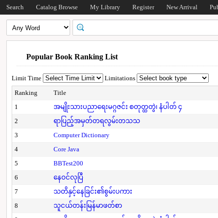
Search
Catalog Browse
My Library
Register
New Arrival
Pu
Popular Book Ranking List
Limit Time
Limitations
Ranking
Title
1
အမျိုးသားပညာရေးမဂ္ဂဇင်း စတုတ္ထတွဲ၊ နံပါတ် ၄
2
ရာပြည့်အမှတ်တရလွမ်းတသသ
3
Computer Dictionary
4
Core Java
5
BBTest200
6
နေဝင်လုပြီ
7
သတိနှင့်နေခြင်း၏စွမ်းပကား
8
သူငယ်တန်းမြန်မာဖတ်စာ