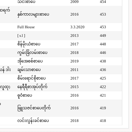
သင်းစာပေ
2009
454
်ထရက်
နှစ်ကာလများစာပေ
2016
453
Full House
3.3.2020
453
[ s.l ]
2013
449
စိန်မိုးယံစာပေ
2017
448
ကွမ်းခြံလမ်းစာပေ
2018
446
အိုအေစစ်စာပေ
2019
438
ယန် ဒါး
ချမ်းသာစာပေ
2011
436
စိမ်းရောင်စိုစာပေ
2017
425
(လူထု)
နေရီရီစာအုပ်တိုက်
2015
422
ဓူဝံစာပေ
2016
421
ာ
ဖြူသဇင်စာပေတိုက်
2016
419
လင်းလွန်းခင်စာပေ
2018
418