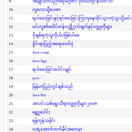
9
အမျိုးသားပညာရေးမဂ္ဂဇင်း ဒုတိယတွဲ၊ နံပါတ် ၁၁
10
လူလေးသို့ပေးစာ
11
ရယ်မောခြင်းနှင့်ရင်မောခြင်းကြားမှနေထိုင်သွားတဲ့သူ(သို့)မင်
12
မင်းလူ၏ဖထိပ်တန်းလျှို့ဝှက်ချက်နှင့်ဝတ္ထုတိုများ
13
ပိုချစ်ရတဲ့သူကိုယ်ပဲဖြစ်ပါစေ
14
မှိုင်းရာပြည့်အရေးတော်ပုံ
15
Java comp
16
Java App
17
ရယ်မောခြင်းပေါင်းချုပ်
18
java
19
မြန်မာပြည်တွင်ချစ်သည်
20
Java Nio
21
အလင်းသစ်ရွေးသီရာဝတ္ထုတိုများ၂၀၀၈
22
ရွှေဥဒေါင်း
23
ရန်ကုန်သမိုင်း
24
လရဲ့အောက်ဘက်မိုင်အဝေးမှာ