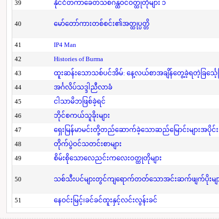
39
နိုင်ငံတကာခေတ်သစ်ဂန္ထဝင်ဝတ္ထုတိုများ ၁
40
မော်တော်ကားတစ်စင်း၏အတ္ထုပ္ပတ္တိ
41
IP4 Man
42
Histories of Burma
43
ထူးဆန်းသောသစ်ပင်အိမ်: နေ့လယ်စာအချိန်တွေ့ခဲ့ရတဲ့ခြင်္သေ့
44
အင်္ဂလိပ်သဒ္ဒါညီလာခံ
45
ငါသာမိဘဖြစ်ခဲ့ရင်
46
ဘိုင်စကယ်သူခိုးများ
47
ရှေးမြန်မာမင်းတို့တည်ဆောက်ခဲ့သောဆည်မြောင်းများအပိုင်း
48
တိုက်ပွဲဝင်သတင်းစာများ
49
စိမ်းစိုသောလေညင်းကလေးဝတ္ထုတိုများ
50
သစ်သီးပင်များတွင်ကျရောက်တတ်သောအင်းဆက်ဖျက်ပိုးများနှ
51
နေဝင်းမြင့်၊ခင်ခင်ထူးနှင့်လင်းလွန်းခင်