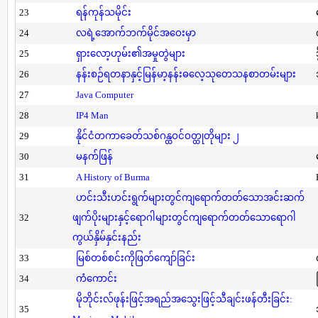
23
ရန်ကုန်သမိုင်း
24
လရဲ့အောက်ဘက်မိုင်အဝေးမှာ
25
ရှားလော့ဟုမ်း၏အမှုတွဲများ
26
နန်းစဉ်ရတနာနှင့်မြန်မာ့နန်းဓလေ့သုတေသနစာတမ်းများ
27
Java Computer
28
IP4 Man
29
နိုင်ငံတကာခေတ်သစ်ဂန္ထဝင်ဝတ္ထုတိုများ ၂
30
မနက်ဖြန်
31
A History of Burma
ဟင်းသီးဟင်းရွက်များတွင်ကျရောက်တတ်သောအင်းဆက်
32
ဖျက်ပိုးများနှင့်ရောဂါများတွင်ကျရောက်တတ်သောရောဂါ
ကွယ်နှိမ်နှင်းနည်း
33
မြစ်တစ်စင်းကိုဖြတ်ကျော်ခြင်း
34
ကံကောင်း
မိုဘိုင်းလ်ဖုန်းဖြင့်အရည်အသွေးဖြင့်သီချင်းဖန်တီးခြင်း:
35