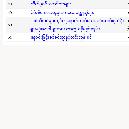
48
တိုက်ပွဲဝင်သတင်းစာများ
49
စိမ်းစိုသောလေညင်းကလေးဝတ္ထုတိုများ
သစ်သီးပင်များတွင်ကျရောက်တတ်သောအင်းဆက်ဖျက်ပိုး
50
များနှင့်ရောဂါများအား ကာကွယ်နှိမ်နှင်းနည်း
(
51
နေဝင်းမြင့်၊ခင်ခင်ထူးနှင့်လင်းလွန်းခင်