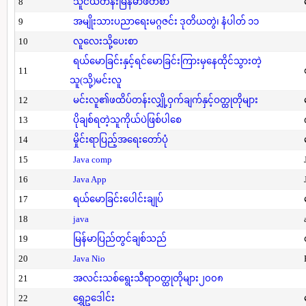
8
သူငယ်တန်းမြန်မာဖတ်စာ
9
အမျိုးသားပညာရေးမဂ္ဂဇင်း ဒုတိယတွဲ၊ နံပါတ် ၁၁
10
လူလေးသို့ပေးစာ
ရယ်မောခြင်းနှင့်ရင်မောခြင်းကြားမှနေထိုင်သွားတဲ့
11
သူ(သို့)မင်းလူ
12
မင်းလူ၏ဖထိပ်တန်းလျှို့ဝှက်ချက်နှင့်ဝတ္ထုတိုများ
13
ပိုချစ်ရတဲ့သူကိုယ်ပဲဖြစ်ပါစေ
14
မှိုင်းရာပြည့်အရေးတော်ပုံ
15
Java comp
16
Java App
17
ရယ်မောခြင်းပေါင်းချုပ်
18
java
19
မြန်မာပြည်တွင်ချစ်သည်
20
Java Nio
21
အလင်းသစ်ရွေးသီရာဝတ္ထုတိုများ၂၀၀၈
22
ရွှေဥဒေါင်း