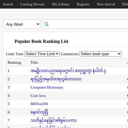
Search
Catalog Browse
My Library
Register
New Arrival
Pub
Popular Book Ranking List
Limit Time
Limitations
Ranking
Title
1
အမျိုးသားပညာရေးမဂ္ဂဇင်း စတုတ္ထတွဲ၊ နံပါတ် ၄
2
ရာပြည့်အမှတ်တရလွမ်းတသသ
3
Computer Dictionary
4
Core Java
5
BBTest200
6
နေဝင်လုပြီ
7
သတိနှင့်နေခြင်း၏စွမ်းပကား