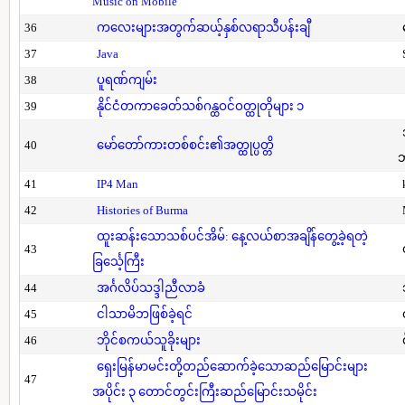
Music on Mobile
36
ကလေးများအတွက်ဆယ့်နှစ်လရာသီပန်းချီ
37
Java
38
ပူရဏ်ကျမ်း
39
နိုင်ငံတကာခေတ်သစ်ဂန္ထဝင်ဝတ္ထုတိုများ ၁
40
မော်တော်ကားတစ်စင်း၏အတ္ထုပ္ပတ္တိ
41
IP4 Man
42
Histories of Burma
ထူးဆန်းသောသစ်ပင်အိမ်: နေ့လယ်စာအချိန်တွေ့ခဲ့ရတဲ့
43
ခြင်္သေ့ကြီး
44
အင်္ဂလိပ်သဒ္ဒါညီလာခံ
45
ငါသာမိဘဖြစ်ခဲ့ရင်
46
ဘိုင်စကယ်သူခိုးများ
ရှေးမြန်မာမင်းတို့တည်ဆောက်ခဲ့သောဆည်မြောင်းများ
47
အပိုင်း ၃ တောင်တွင်းကြီးဆည်မြောင်းသမိုင်း