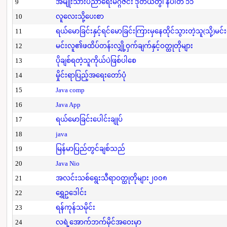
9
အမျိုးသားပညာရေးမဂ္ဂဇင်း ဒုတိယတွဲ၊ နံပါတ် ၁၁
10
လူလေးသို့ပေးစာ
11
ရယ်မောခြင်းနှင့်ရင်မောခြင်းကြားမှနေထိုင်သွားတဲ့သူ(သို့)မင်
12
မင်းလူ၏ဖထိပ်တန်းလျှို့ဝှက်ချက်နှင့်ဝတ္ထုတိုများ
13
ပိုချစ်ရတဲ့သူကိုယ်ပဲဖြစ်ပါစေ
14
မှိုင်းရာပြည့်အရေးတော်ပုံ
15
Java comp
16
Java App
17
ရယ်မောခြင်းပေါင်းချုပ်
18
java
19
မြန်မာပြည်တွင်ချစ်သည်
20
Java Nio
21
အလင်းသစ်ရွေးသီရာဝတ္ထုတိုများ၂၀၀၈
22
ရွှေဥဒေါင်း
23
ရန်ကုန်သမိုင်း
24
လရဲ့အောက်ဘက်မိုင်အဝေးမှာ