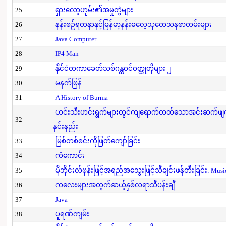
25
ရှားလော့ဟုမ်း၏အမှုတွဲများ
26
နန်းစဉ်ရတနာနှင့်မြန်မာ့နန်းဓလေ့သုတေသနစာတမ်းများ
27
Java Computer
28
IP4 Man
29
နိုင်ငံတကာခေတ်သစ်ဂန္ထဝင်ဝတ္ထုတိုများ ၂
30
မနက်ဖြန်
31
A History of Burma
ဟင်းသီးဟင်းရွက်များတွင်ကျရောက်တတ်သောအင်းဆက်ဖျက်ပိ
32
နှင်းနည်း
33
မြစ်တစ်စင်းကိုဖြတ်ကျော်ခြင်း
34
ကံကောင်း
35
မိုဘိုင်းလ်ဖုန်းဖြင့်အရည်အသွေးဖြင့်သီချင်းဖန်တီးခြင်း: Mus
36
ကလေးများအတွက်ဆယ့်နှစ်လရာသီပန်းချီ
37
Java
38
ပူရဏ်ကျမ်း