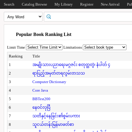
Search
Catalog Browse
My Library
Register
New Arrival
Pu
Popular Book Ranking List
Limit Time
Limitations
Ranking
Title
1
အမျိုးသားပညာရေးမဂ္ဂဇင်း စတုတ္ထတွဲ၊ နံပါတ် ၄
2
ရာပြည့်အမှတ်တရလွမ်းတသသ
3
Computer Dictionary
4
Core Java
5
BBTest200
6
နေဝင်လုပြီ
7
သတိနှင့်နေခြင်း၏စွမ်းပကား
8
သူငယ်တန်းမြန်မာဖတ်စာ