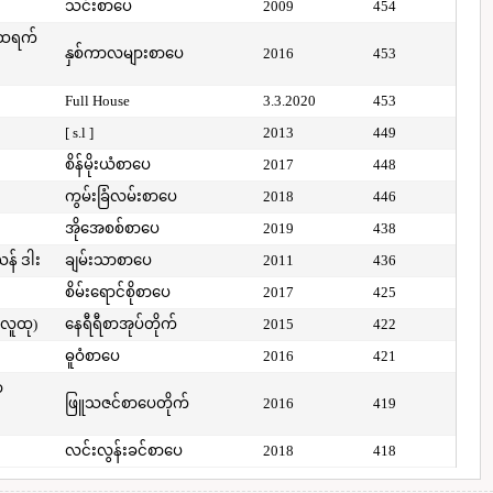
သင်းစာပေ
2009
454
်ထရက်
နှစ်ကာလများစာပေ
2016
453
Full House
3.3.2020
453
[ s.l ]
2013
449
စိန်မိုးယံစာပေ
2017
448
ကွမ်းခြံလမ်းစာပေ
2018
446
အိုအေစစ်စာပေ
2019
438
ယန် ဒါး
ချမ်းသာစာပေ
2011
436
စိမ်းရောင်စိုစာပေ
2017
425
(လူထု)
နေရီရီစာအုပ်တိုက်
2015
422
ဓူဝံစာပေ
2016
421
ာ
ဖြူသဇင်စာပေတိုက်
2016
419
လင်းလွန်းခင်စာပေ
2018
418