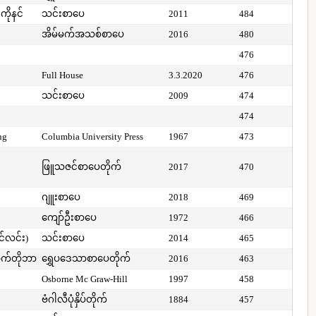
ကိုနင်
သင်းစာပေ
2011
484
အိမ်မက်အသစ်စာပေ
2016
480
476
Full House
3.3.2020
476
သင်းစာပေ
2009
474
474
ng
Columbia University Press
1967
473
ဖြူသဇင်စာပေတိုက်
2017
470
ဂျူးစာပေ
2018
469
ကျော်ဦးစာပေ
1972
466
ာင်လင်း)
သင်းစာပေ
2014
465
ာက်တိုဘာ
ရွှေပဒေသာစာပေတိုက်
2016
463
Osborne Mc Graw-Hill
1997
458
ဗံဂါလီပုံနှိပ်တိုက်
1884
457