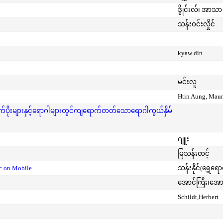
ဒွိုင်းလ်၊ အာသာ 
သန်းဝင်းလှိုင်
kyaw din
မင်းလူ
Htin Aung, Mau
ုးများနှင့်ရောဂါများတွင်ကျရောက်တတ်သောရောဂါကွယ်နှိမ်
ဂျူး
မြသန်းတင့်
ic on Mobile
သန်းနိုင်(ရွှေရေ
အောင်ကြီး၊အေ
Schildt,Herbert