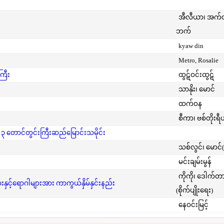
အီလီယာ၊ အက
ဘက်
kyaw din
Metro, Rosalie
ကြီး
ထွဋ်ဝင်းထွဋ်
သာနိုး၊ မောင်
ထက်ဝန
စီကာ၊ ဗစ်တိုးရီ
 ၃ တောင်တွင်းကြီးဆည်မြောင်းသမိုင်း
သစ်လွင်၊ မောင်
မင်းချမ်းမွန်
ကိုကို၊ ဒေါက်တ
င့်ရောဂါများအား ကာကွယ်နှိမ်နှင်းနည်း
(စိုက်ပျိုးရေး)
နေဝင်းမြင့်