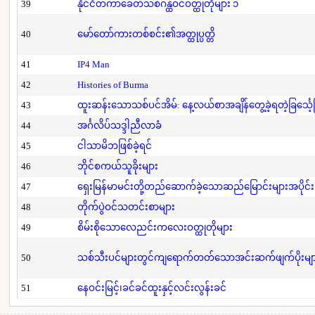
39
နိုင်ငံတကာခေတ်သစ်ဂန္ထဝင်ဝတ္ထုတိုများ ၁
40
မော်တော်ကားတစ်စင်း၏အတ္ထုပ္ပတ္တိ
41
IP4 Man
42
Histories of Burma
43
ထူးဆန်းသောသစ်ပင်အိမ်: နေ့လယ်စာအချိန်တွေ့ခဲ့ရတဲ့ခြင်္သေ့
44
အင်္ဂလိပ်သဒ္ဒါညီလာခံ
45
ငါသာမိဘဖြစ်ခဲ့ရင်
46
ဘိုင်စကယ်သူခိုးများ
47
ရှေးမြန်မာမင်းတို့တည်ဆောက်ခဲ့သောဆည်မြောင်းများအပိုင်း
48
တိုက်ပွဲဝင်သတင်းစာများ
49
စိမ်းစိုသောလေညင်းကလေးဝတ္ထုတိုများ
50
သစ်သီးပင်များတွင်ကျရောက်တတ်သောအင်းဆက်ဖျက်ပိုးများနှ
51
နေဝင်းမြင့်၊ခင်ခင်ထူးနှင့်လင်းလွန်းခင်