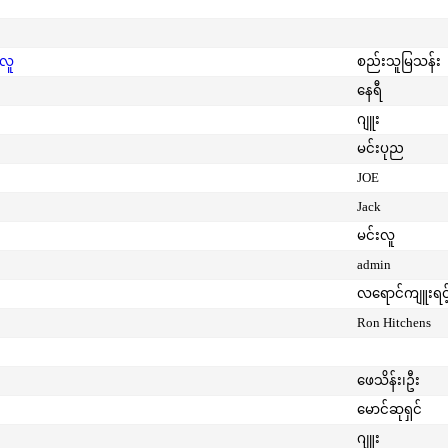
းလူ
စည်းသူမြသန်း
နေရီ
ဂျူး
မင်းပုည
JOE
Jack
မင်းလူ
admin
လရောင်ကျူးရင့
Ron Hitchens
ဖေသိန်း၊ဦး
မောင်ဆုရှင်
ဂျူး