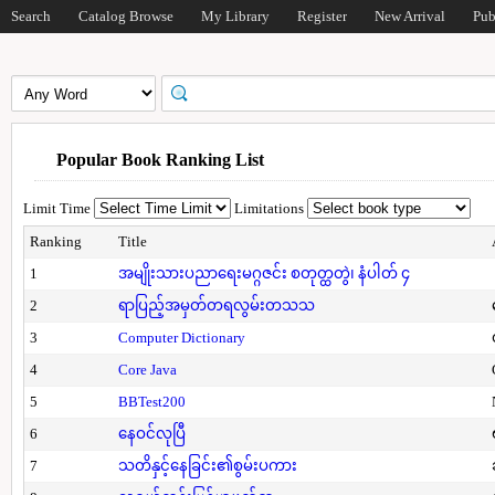
Search
Catalog Browse
My Library
Register
New Arrival
Pub
Popular Book Ranking List
Limit Time
Limitations
Ranking
Title
1
အမျိုးသားပညာရေးမဂ္ဂဇင်း စတုတ္ထတွဲ၊ နံပါတ် ၄
2
ရာပြည့်အမှတ်တရလွမ်းတသသ
3
Computer Dictionary
4
Core Java
5
BBTest200
6
နေဝင်လုပြီ
7
သတိနှင့်နေခြင်း၏စွမ်းပကား