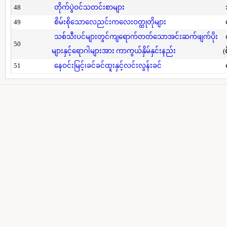
48
တိုက်ပွဲဝင်သတင်းစာများ
49
စိမ်းစိုသောလေညင်းကလေးဝတ္ထုတိုများ
သစ်သီးပင်များတွင်ကျရောက်တတ်သောအင်းဆက်ဖျက်ပိုး
50
များနှင့်ရောဂါများအား ကာကွယ်နှိမ်နှင်းနည်း
(
51
နေဝင်းမြင့်၊ခင်ခင်ထူးနှင့်လင်းလွန်းခင်