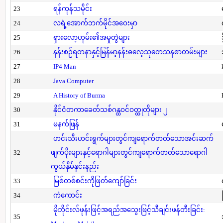
23
ရန်ကုန်သမိုင်း
24
လရဲ့အောက်ဘက်မိုင်အဝေးမှာ
25
ရှားလော့ဟုမ်း၏အမှုတွဲများ
26
နန်းစဉ်ရတနာနှင့်မြန်မာ့နန်းဓလေ့သုတေသနစာတမ်းများ
27
IP4 Man
28
Java Computer
29
A History of Burma
30
နိုင်ငံတကာခေတ်သစ်ဂန္ထဝင်ဝတ္ထုတိုများ ၂
31
မနက်ဖြန်
ဟင်းသီးဟင်းရွက်များတွင်ကျရောက်တတ်သောအင်းဆက်
32
ဖျက်ပိုးများနှင့်ရောဂါများတွင်ကျရောက်တတ်သောရောဂါ
ကွယ်နှိမ်နှင်းနည်း
33
မြစ်တစ်စင်းကိုဖြတ်ကျော်ခြင်း
34
ကံကောင်း
မိုဘိုင်းလ်ဖုန်းဖြင့်အရည်အသွေးဖြင့်သီချင်းဖန်တီးခြင်း:
35