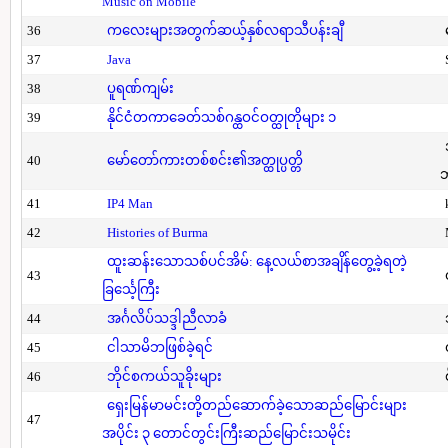
Music on Mobile
36
ကလေးများအတွက်ဆယ့်နှစ်လရာသီပန်းချီ
37
Java
38
ပူရဏ်ကျမ်း
39
နိုင်ငံတကာခေတ်သစ်ဂန္ထဝင်ဝတ္ထုတိုများ ၁
40
မော်တော်ကားတစ်စင်း၏အတ္ထုပ္ပတ္တိ
41
IP4 Man
42
Histories of Burma
ထူးဆန်းသောသစ်ပင်အိမ်: နေ့လယ်စာအချိန်တွေ့ခဲ့ရတဲ့
43
ခြင်္သေ့ကြီး
44
အင်္ဂလိပ်သဒ္ဒါညီလာခံ
45
ငါသာမိဘဖြစ်ခဲ့ရင်
46
ဘိုင်စကယ်သူခိုးများ
ရှေးမြန်မာမင်းတို့တည်ဆောက်ခဲ့သောဆည်မြောင်းများ
47
အပိုင်း ၃ တောင်တွင်းကြီးဆည်မြောင်းသမိုင်း