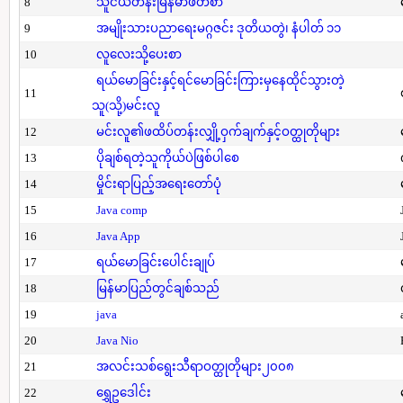
8
သူငယ်တန်းမြန်မာဖတ်စာ
9
အမျိုးသားပညာရေးမဂ္ဂဇင်း ဒုတိယတွဲ၊ နံပါတ် ၁၁
10
လူလေးသို့ပေးစာ
ရယ်မောခြင်းနှင့်ရင်မောခြင်းကြားမှနေထိုင်သွားတဲ့
11
သူ(သို့)မင်းလူ
12
မင်းလူ၏ဖထိပ်တန်းလျှို့ဝှက်ချက်နှင့်ဝတ္ထုတိုများ
13
ပိုချစ်ရတဲ့သူကိုယ်ပဲဖြစ်ပါစေ
14
မှိုင်းရာပြည့်အရေးတော်ပုံ
15
Java comp
16
Java App
17
ရယ်မောခြင်းပေါင်းချုပ်
18
မြန်မာပြည်တွင်ချစ်သည်
19
java
20
Java Nio
21
အလင်းသစ်ရွေးသီရာဝတ္ထုတိုများ၂၀၀၈
22
ရွှေဥဒေါင်း