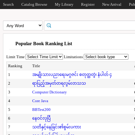
Search
Catalog Browse
My Library
Register
New Arrival
Pub
Popular Book Ranking List
Limit Time
Limitations
Ranking
Title
1
အမျိုးသားပညာရေးမဂ္ဂဇင်း စတုတ္ထတွဲ၊ နံပါတ် ၄
2
ရာပြည့်အမှတ်တရလွမ်းတသသ
3
Computer Dictionary
4
Core Java
5
BBTest200
6
နေဝင်လုပြီ
7
သတိနှင့်နေခြင်း၏စွမ်းပကား