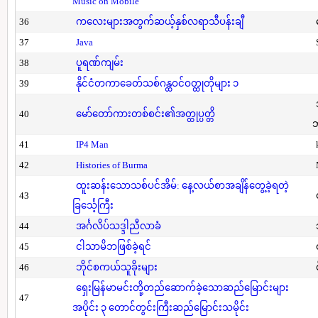
Music on Mobile
36
ကလေးများအတွက်ဆယ့်နှစ်လရာသီပန်းချီ
37
Java
38
ပူရဏ်ကျမ်း
39
နိုင်ငံတကာခေတ်သစ်ဂန္ထဝင်ဝတ္ထုတိုများ ၁
40
မော်တော်ကားတစ်စင်း၏အတ္ထုပ္ပတ္တိ
41
IP4 Man
42
Histories of Burma
ထူးဆန်းသောသစ်ပင်အိမ်: နေ့လယ်စာအချိန်တွေ့ခဲ့ရတဲ့
43
ခြင်္သေ့ကြီး
44
အင်္ဂလိပ်သဒ္ဒါညီလာခံ
45
ငါသာမိဘဖြစ်ခဲ့ရင်
46
ဘိုင်စကယ်သူခိုးများ
ရှေးမြန်မာမင်းတို့တည်ဆောက်ခဲ့သောဆည်မြောင်းများ
47
အပိုင်း ၃ တောင်တွင်းကြီးဆည်မြောင်းသမိုင်း