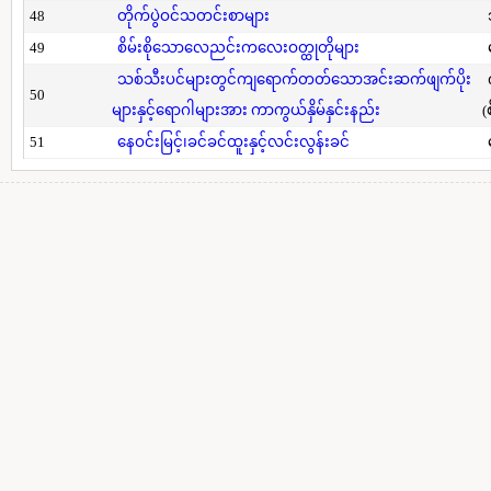
48
တိုက်ပွဲဝင်သတင်းစာများ
49
စိမ်းစိုသောလေညင်းကလေးဝတ္ထုတိုများ
သစ်သီးပင်များတွင်ကျရောက်တတ်သောအင်းဆက်ဖျက်ပိုး
50
များနှင့်ရောဂါများအား ကာကွယ်နှိမ်နှင်းနည်း
(
51
နေဝင်းမြင့်၊ခင်ခင်ထူးနှင့်လင်းလွန်းခင်