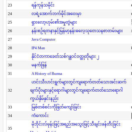
23
ရန်ကုန်သမိုင်း
24
လရဲ့အောက်ဘက်မိုင်အဝေးမှာ
25
ရှားလော့ဟုမ်း၏အမှုတွဲများ
26
နန်းစဉ်ရတနာနှင့်မြန်မာ့နန်းဓလေ့သုတေသနစာတမ်းများ
27
Java Computer
28
IP4 Man
29
နိုင်ငံတကာခေတ်သစ်ဂန္ထဝင်ဝတ္ထုတိုများ ၂
30
မနက်ဖြန်
31
A History of Burma
ဟင်းသီးဟင်းရွက်များတွင်ကျရောက်တတ်သောအင်းဆက်
32
ဖျက်ပိုးများနှင့်ရောဂါများတွင်ကျရောက်တတ်သောရောဂါ
ကွယ်နှိမ်နှင်းနည်း
33
မြစ်တစ်စင်းကိုဖြတ်ကျော်ခြင်း
34
ကံကောင်း
မိုဘိုင်းလ်ဖုန်းဖြင့်အရည်အသွေးဖြင့်သီချင်းဖန်တီးခြင်း:
35