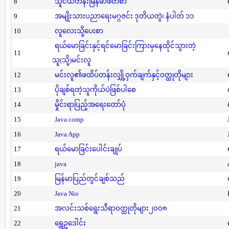
8
သူငယ်တန်းမြန်မာဖတ်စာ
9
အမျိုးသားပညာရေးမဂ္ဂဇင်း ဒုတိယတွဲ၊ နံပါတ် ၁၁
10
လူလေးသို့ပေးစာ
ရယ်မောခြင်းနှင့်ရင်မောခြင်းကြားမှနေထိုင်သွားတဲ့
11
သူ(သို့)မင်းလူ
12
မင်းလူ၏ဖထိပ်တန်းလျှို့ဝှက်ချက်နှင့်ဝတ္ထုတိုများ
13
ပိုချစ်ရတဲ့သူကိုယ်ပဲဖြစ်ပါစေ
14
မှိုင်းရာပြည့်အရေးတော်ပုံ
15
Java comp
16
Java App
17
ရယ်မောခြင်းပေါင်းချုပ်
18
java
19
မြန်မာပြည်တွင်ချစ်သည်
20
Java Nio
21
အလင်းသစ်ရွေးသီရာဝတ္ထုတိုများ၂၀၀၈
22
ရွှေဥဒေါင်း