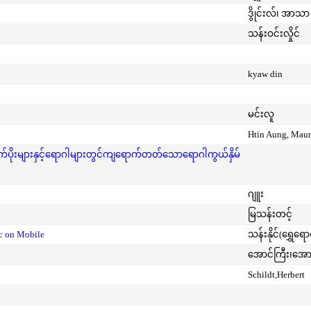
ဒွိုင်းလ်၊ အာသာ 
သန်းဝင်းလှိုင်
kyaw din
မင်းလူ
Htin Aung, Mau
ုးများနှင့်ရောဂါများတွင်ကျရောက်တတ်သောရောဂါကွယ်နှိမ်
ဂျူး
မြသန်းတင့်
ic on Mobile
သန်းနိုင်(ရွှေရေ
အောင်ကြီး၊အေ
Schildt,Herbert