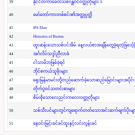
39
နိုင်ငံတကာခေတ်သစ်ဂန္ထဝင်ဝတ္ထုတိုများ ၁
40
မော်တော်ကားတစ်စင်း၏အတ္ထုပ္ပတ္တိ
41
IP4 Man
42
Histories of Burma
43
ထူးဆန်းသောသစ်ပင်အိမ်: နေ့လယ်စာအချိန်တွေ့ခဲ့ရတဲ့ခြင်္သေ့
44
အင်္ဂလိပ်သဒ္ဒါညီလာခံ
45
ငါသာမိဘဖြစ်ခဲ့ရင်
46
ဘိုင်စကယ်သူခိုးများ
47
ရှေးမြန်မာမင်းတို့တည်ဆောက်ခဲ့သောဆည်မြောင်းများအပိုင်း
48
တိုက်ပွဲဝင်သတင်းစာများ
49
စိမ်းစိုသောလေညင်းကလေးဝတ္ထုတိုများ
50
သစ်သီးပင်များတွင်ကျရောက်တတ်သောအင်းဆက်ဖျက်ပိုးများနှ
51
နေဝင်းမြင့်၊ခင်ခင်ထူးနှင့်လင်းလွန်းခင်