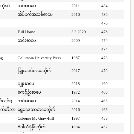
ကိုနင်
သင်းစာပေ
2011
484
အိမ်မက်အသစ်စာပေ
2016
480
476
Full House
3.3.2020
476
သင်းစာပေ
2009
474
474
ng
Columbia University Press
1967
473
ဖြူသဇင်စာပေတိုက်
2017
470
ဂျူးစာပေ
2018
469
ကျော်ဦးစာပေ
1972
466
ာင်လင်း)
သင်းစာပေ
2014
465
ာက်တိုဘာ
ရွှေပဒေသာစာပေတိုက်
2016
463
Osborne Mc Graw-Hill
1997
458
ဗံဂါလီပုံနှိပ်တိုက်
1884
457