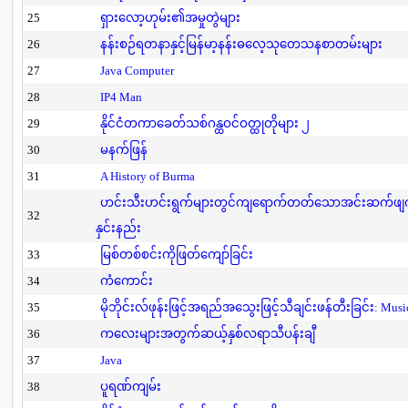
25
ရှားလော့ဟုမ်း၏အမှုတွဲများ
26
နန်းစဉ်ရတနာနှင့်မြန်မာ့နန်းဓလေ့သုတေသနစာတမ်းများ
27
Java Computer
28
IP4 Man
29
နိုင်ငံတကာခေတ်သစ်ဂန္ထဝင်ဝတ္ထုတိုများ ၂
30
မနက်ဖြန်
31
A History of Burma
ဟင်းသီးဟင်းရွက်များတွင်ကျရောက်တတ်သောအင်းဆက်ဖျက်ပိ
32
နှင်းနည်း
33
မြစ်တစ်စင်းကိုဖြတ်ကျော်ခြင်း
34
ကံကောင်း
35
မိုဘိုင်းလ်ဖုန်းဖြင့်အရည်အသွေးဖြင့်သီချင်းဖန်တီးခြင်း: Mus
36
ကလေးများအတွက်ဆယ့်နှစ်လရာသီပန်းချီ
37
Java
38
ပူရဏ်ကျမ်း