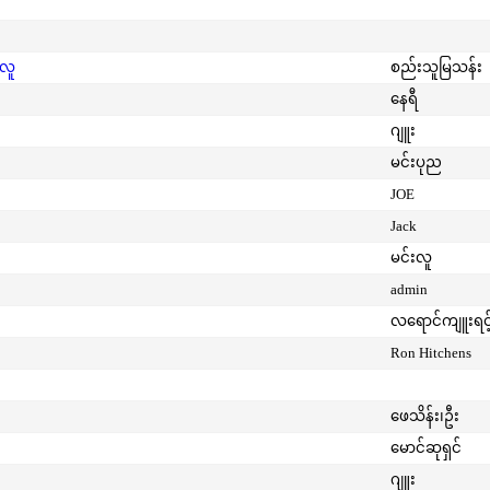
းလူ
စည်းသူမြသန်း
နေရီ
ဂျူး
မင်းပုည
JOE
Jack
မင်းလူ
admin
လရောင်ကျူးရင့
Ron Hitchens
ဖေသိန်း၊ဦး
မောင်ဆုရှင်
ဂျူး