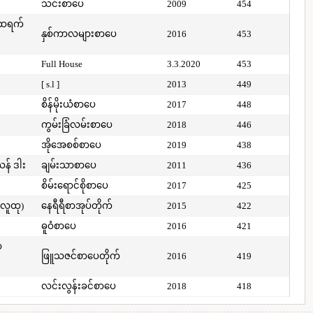
သင်းစာပေ
2009
454
်ထရက်
နှစ်ကာလများစာပေ
2016
453
Full House
3.3.2020
453
[ s.l ]
2013
449
စိန်မိုးယံစာပေ
2017
448
ကွမ်းခြံလမ်းစာပေ
2018
446
အိုအေစစ်စာပေ
2019
438
ယန် ဒါး
ချမ်းသာစာပေ
2011
436
စိမ်းရောင်စိုစာပေ
2017
425
(လူထု)
နေရီရီစာအုပ်တိုက်
2015
422
ဓူဝံစာပေ
2016
421
ာ
ဖြူသဇင်စာပေတိုက်
2016
419
လင်းလွန်းခင်စာပေ
2018
418