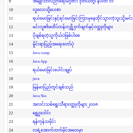
9
အမျိုးသားပညာရေးမဂ္ဂဇင်း ဒုတိယတွဲ၊ နံပါတ် ၁၁
10
လူလေးသို့ပေးစာ
11
ရယ်မောခြင်းနှင့်ရင်မောခြင်းကြားမှနေထိုင်သွားတဲ့သူ(သို့)မင်
12
မင်းလူ၏ဖထိပ်တန်းလျှို့ဝှက်ချက်နှင့်ဝတ္ထုတိုများ
13
ပိုချစ်ရတဲ့သူကိုယ်ပဲဖြစ်ပါစေ
14
မှိုင်းရာပြည့်အရေးတော်ပုံ
15
Java comp
16
Java App
17
ရယ်မောခြင်းပေါင်းချုပ်
18
java
19
မြန်မာပြည်တွင်ချစ်သည်
20
Java Nio
21
အလင်းသစ်ရွေးသီရာဝတ္ထုတိုများ၂၀၀၈
22
ရွှေဥဒေါင်း
23
ရန်ကုန်သမိုင်း
24
လရဲ့အောက်ဘက်မိုင်အဝေးမှာ