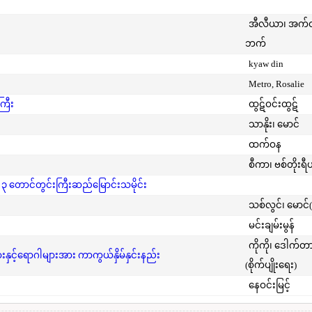
အီလီယာ၊ အက
ဘက်
kyaw din
Metro, Rosalie
ကြီး
ထွဋ်ဝင်းထွဋ်
သာနိုး၊ မောင်
ထက်ဝန
စီကာ၊ ဗစ်တိုးရီ
 ၃ တောင်တွင်းကြီးဆည်မြောင်းသမိုင်း
သစ်လွင်၊ မောင်
မင်းချမ်းမွန်
ကိုကို၊ ဒေါက်တ
င့်ရောဂါများအား ကာကွယ်နှိမ်နှင်းနည်း
(စိုက်ပျိုးရေး)
နေဝင်းမြင့်