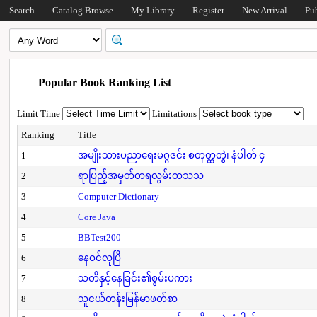
Search
Catalog Browse
My Library
Register
New Arrival
Pu
Popular Book Ranking List
Limit Time
Limitations
Ranking
Title
1
အမျိုးသားပညာရေးမဂ္ဂဇင်း စတုတ္ထတွဲ၊ နံပါတ် ၄
2
ရာပြည့်အမှတ်တရလွမ်းတသသ
3
Computer Dictionary
4
Core Java
5
BBTest200
6
နေဝင်လုပြီ
7
သတိနှင့်နေခြင်း၏စွမ်းပကား
8
သူငယ်တန်းမြန်မာဖတ်စာ