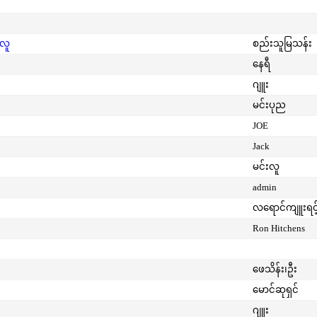
းလူ
စည်းသူမြသန်း
နေရီ
ဂျူး
မင်းပုည
JOE
Jack
မင်းလူ
admin
လရောင်ကျူးရင့
Ron Hitchens
ဖေသိန်း၊ဦး
မောင်ဆုရှင်
ဂျူး