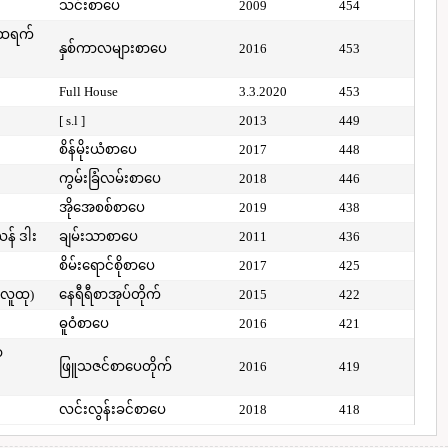
သင်းစာပေ
2009
454
်ထရက်
နှစ်ကာလများစာပေ
2016
453
Full House
3.3.2020
453
[ s.l ]
2013
449
စိန်မိုးယံစာပေ
2017
448
ကွမ်းခြံလမ်းစာပေ
2018
446
အိုအေစစ်စာပေ
2019
438
ယန် ဒါး
ချမ်းသာစာပေ
2011
436
စိမ်းရောင်စိုစာပေ
2017
425
(လူထု)
နေရီရီစာအုပ်တိုက်
2015
422
ဓူဝံစာပေ
2016
421
ာ
ဖြူသဇင်စာပေတိုက်
2016
419
လင်းလွန်းခင်စာပေ
2018
418