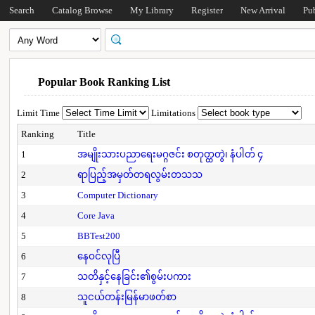
Search
Catalog Browse
My Library
Register
New Arrival
Pu
Popular Book Ranking List
Limit Time
Limitations
Ranking
Title
1
အမျိုးသားပညာရေးမဂ္ဂဇင်း စတုတ္ထတွဲ၊ နံပါတ် ၄
2
ရာပြည့်အမှတ်တရလွမ်းတသသ
3
Computer Dictionary
4
Core Java
5
BBTest200
6
နေဝင်လုပြီ
7
သတိနှင့်နေခြင်း၏စွမ်းပကား
8
သူငယ်တန်းမြန်မာဖတ်စာ