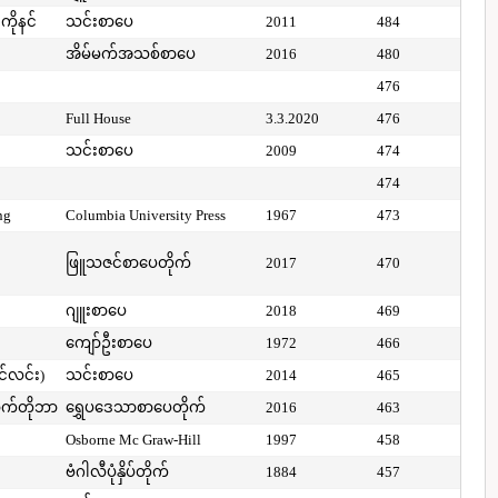
ကိုနင်
သင်းစာပေ
2011
484
အိမ်မက်အသစ်စာပေ
2016
480
476
Full House
3.3.2020
476
သင်းစာပေ
2009
474
474
ng
Columbia University Press
1967
473
ဖြူသဇင်စာပေတိုက်
2017
470
ဂျူးစာပေ
2018
469
ကျော်ဦးစာပေ
1972
466
ာင်လင်း)
သင်းစာပေ
2014
465
ာက်တိုဘာ
ရွှေပဒေသာစာပေတိုက်
2016
463
Osborne Mc Graw-Hill
1997
458
ဗံဂါလီပုံနှိပ်တိုက်
1884
457