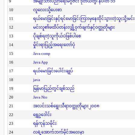
9
အမျိုးသားပညာရေးမဂ္ဂဇင်း ဒုတိယတွဲ၊ နံပါတ် ၁၁
10
လူလေးသို့ပေးစာ
11
ရယ်မောခြင်းနှင့်ရင်မောခြင်းကြားမှနေထိုင်သွားတဲ့သူ(သို့)မင်
12
မင်းလူ၏ဖထိပ်တန်းလျှို့ဝှက်ချက်နှင့်ဝတ္ထုတိုများ
13
ပိုချစ်ရတဲ့သူကိုယ်ပဲဖြစ်ပါစေ
14
မှိုင်းရာပြည့်အရေးတော်ပုံ
15
Java comp
16
Java App
17
ရယ်မောခြင်းပေါင်းချုပ်
18
java
19
မြန်မာပြည်တွင်ချစ်သည်
20
Java Nio
21
အလင်းသစ်ရွေးသီရာဝတ္ထုတိုများ၂၀၀၈
22
ရွှေဥဒေါင်း
23
ရန်ကုန်သမိုင်း
24
လရဲ့အောက်ဘက်မိုင်အဝေးမှာ