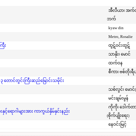
အီလီယာ၊ အက
ဘက်
kyaw din
Metro, Rosalie
ကြီး
ထွဋ်ဝင်းထွဋ်
သာနိုး၊ မောင်
ထက်ဝန
စီကာ၊ ဗစ်တိုးရီ
 ၃ တောင်တွင်းကြီးဆည်မြောင်းသမိုင်း
သစ်လွင်၊ မောင်
မင်းချမ်းမွန်
ကိုကို၊ ဒေါက်တ
င့်ရောဂါများအား ကာကွယ်နှိမ်နှင်းနည်း
(စိုက်ပျိုးရေး)
နေဝင်းမြင့်