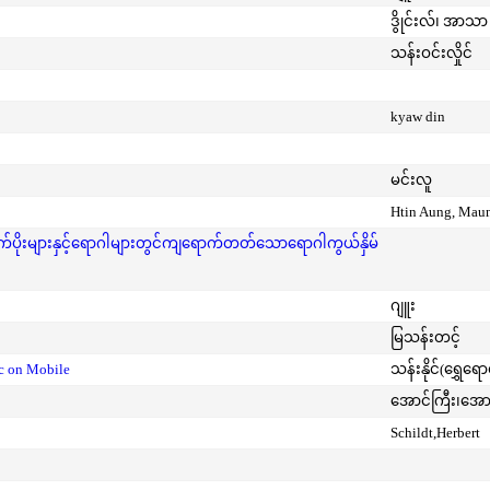
ဒွိုင်းလ်၊ အာသာ 
သန်းဝင်းလှိုင်
kyaw din
မင်းလူ
Htin Aung, Mau
ုးများနှင့်ရောဂါများတွင်ကျရောက်တတ်သောရောဂါကွယ်နှိမ်
ဂျူး
မြသန်းတင့်
ic on Mobile
သန်းနိုင်(ရွှေရေ
အောင်ကြီး၊အေ
Schildt,Herbert