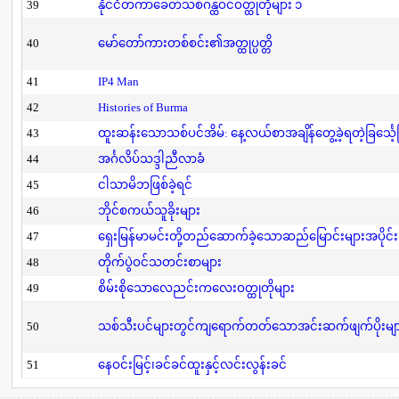
39
နိုင်ငံတကာခေတ်သစ်ဂန္ထဝင်ဝတ္ထုတိုများ ၁
40
မော်တော်ကားတစ်စင်း၏အတ္ထုပ္ပတ္တိ
41
IP4 Man
42
Histories of Burma
43
ထူးဆန်းသောသစ်ပင်အိမ်: နေ့လယ်စာအချိန်တွေ့ခဲ့ရတဲ့ခြင်္သေ့
44
အင်္ဂလိပ်သဒ္ဒါညီလာခံ
45
ငါသာမိဘဖြစ်ခဲ့ရင်
46
ဘိုင်စကယ်သူခိုးများ
47
ရှေးမြန်မာမင်းတို့တည်ဆောက်ခဲ့သောဆည်မြောင်းများအပိုင်း
48
တိုက်ပွဲဝင်သတင်းစာများ
49
စိမ်းစိုသောလေညင်းကလေးဝတ္ထုတိုများ
50
သစ်သီးပင်များတွင်ကျရောက်တတ်သောအင်းဆက်ဖျက်ပိုးများနှ
51
နေဝင်းမြင့်၊ခင်ခင်ထူးနှင့်လင်းလွန်းခင်