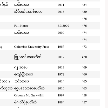
ကိုနင်
သင်းစာပေ
2011
484
အိမ်မက်အသစ်စာပေ
2016
480
476
Full House
3.3.2020
476
သင်းစာပေ
2009
474
474
ng
Columbia University Press
1967
473
ဖြူသဇင်စာပေတိုက်
2017
470
ဂျူးစာပေ
2018
469
ကျော်ဦးစာပေ
1972
466
ာင်လင်း)
သင်းစာပေ
2014
465
ာက်တိုဘာ
ရွှေပဒေသာစာပေတိုက်
2016
463
Osborne Mc Graw-Hill
1997
458
ဗံဂါလီပုံနှိပ်တိုက်
1884
457