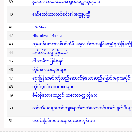
39
နိုင်ငံတကာခေတ်သစ်ဂန္ထဝင်ဝတ္ထုတိုများ ၁
40
မော်တော်ကားတစ်စင်း၏အတ္ထုပ္ပတ္တိ
41
IP4 Man
42
Histories of Burma
43
ထူးဆန်းသောသစ်ပင်အိမ်: နေ့လယ်စာအချိန်တွေ့ခဲ့ရတဲ့ခြင်္သေ့
44
အင်္ဂလိပ်သဒ္ဒါညီလာခံ
45
ငါသာမိဘဖြစ်ခဲ့ရင်
46
ဘိုင်စကယ်သူခိုးများ
47
ရှေးမြန်မာမင်းတို့တည်ဆောက်ခဲ့သောဆည်မြောင်းများအပိုင်း
48
တိုက်ပွဲဝင်သတင်းစာများ
49
စိမ်းစိုသောလေညင်းကလေးဝတ္ထုတိုများ
50
သစ်သီးပင်များတွင်ကျရောက်တတ်သောအင်းဆက်ဖျက်ပိုးများနှ
51
နေဝင်းမြင့်၊ခင်ခင်ထူးနှင့်လင်းလွန်းခင်