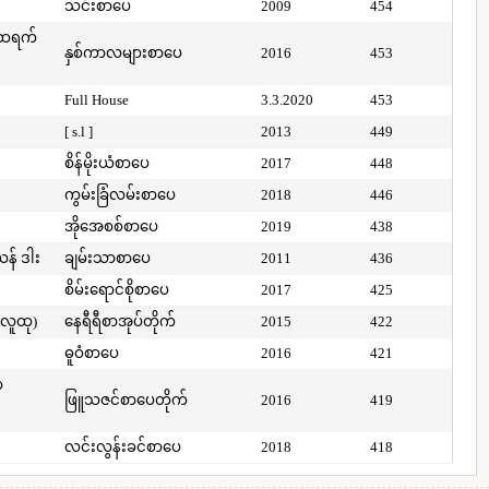
သင်းစာပေ
2009
454
်ထရက်
နှစ်ကာလများစာပေ
2016
453
Full House
3.3.2020
453
[ s.l ]
2013
449
စိန်မိုးယံစာပေ
2017
448
ကွမ်းခြံလမ်းစာပေ
2018
446
အိုအေစစ်စာပေ
2019
438
ယန် ဒါး
ချမ်းသာစာပေ
2011
436
စိမ်းရောင်စိုစာပေ
2017
425
(လူထု)
နေရီရီစာအုပ်တိုက်
2015
422
ဓူဝံစာပေ
2016
421
ာ
ဖြူသဇင်စာပေတိုက်
2016
419
လင်းလွန်းခင်စာပေ
2018
418