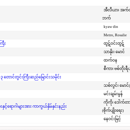
အီလီယာ၊ အက
ဘက်
kyaw din
Metro, Rosalie
ကြီး
ထွဋ်ဝင်းထွဋ်
သာနိုး၊ မောင်
ထက်ဝန
စီကာ၊ ဗစ်တိုးရီ
 ၃ တောင်တွင်းကြီးဆည်မြောင်းသမိုင်း
သစ်လွင်၊ မောင်
မင်းချမ်းမွန်
ကိုကို၊ ဒေါက်တ
င့်ရောဂါများအား ကာကွယ်နှိမ်နှင်းနည်း
(စိုက်ပျိုးရေး)
နေဝင်းမြင့်