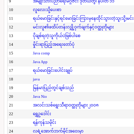
9
အမျိုးသားပညာရေးမဂ္ဂဇင်း ဒုတိယတွဲ၊ နံပါတ် ၁၁
10
လူလေးသို့ပေးစာ
11
ရယ်မောခြင်းနှင့်ရင်မောခြင်းကြားမှနေထိုင်သွားတဲ့သူ(သို့)မင်
12
မင်းလူ၏ဖထိပ်တန်းလျှို့ဝှက်ချက်နှင့်ဝတ္ထုတိုများ
13
ပိုချစ်ရတဲ့သူကိုယ်ပဲဖြစ်ပါစေ
14
မှိုင်းရာပြည့်အရေးတော်ပုံ
15
Java comp
16
Java App
17
ရယ်မောခြင်းပေါင်းချုပ်
18
java
19
မြန်မာပြည်တွင်ချစ်သည်
20
Java Nio
21
အလင်းသစ်ရွေးသီရာဝတ္ထုတိုများ၂၀၀၈
22
ရွှေဥဒေါင်း
23
ရန်ကုန်သမိုင်း
24
လရဲ့အောက်ဘက်မိုင်အဝေးမှာ