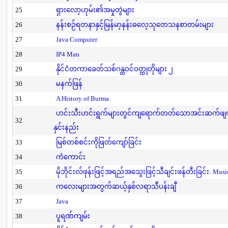
25
ရှားလော့ဟုမ်း၏အမှုတွဲများ
26
နန်းစဉ်ရတနာနှင့်မြန်မာ့နန်းဓလေ့သုတေသနစာတမ်းများ
27
Java Computer
28
IP4 Man
29
နိုင်ငံတကာခေတ်သစ်ဂန္ထဝင်ဝတ္ထုတိုများ ၂
30
မနက်ဖြန်
31
A History of Burma
ဟင်းသီးဟင်းရွက်များတွင်ကျရောက်တတ်သောအင်းဆက်ဖျက်ပိ
32
နှင်းနည်း
33
မြစ်တစ်စင်းကိုဖြတ်ကျော်ခြင်း
34
ကံကောင်း
35
မိုဘိုင်းလ်ဖုန်းဖြင့်အရည်အသွေးဖြင့်သီချင်းဖန်တီးခြင်း: Mus
36
ကလေးများအတွက်ဆယ့်နှစ်လရာသီပန်းချီ
37
Java
38
ပူရဏ်ကျမ်း