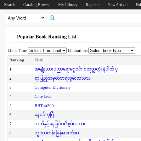
Search
Catalog Browse
My Library
Register
New Arrival
Pu
Popular Book Ranking List
Limit Time
Limitations
Ranking
Title
1
အမျိုးသားပညာရေးမဂ္ဂဇင်း စတုတ္ထတွဲ၊ နံပါတ် ၄
2
ရာပြည့်အမှတ်တရလွမ်းတသသ
3
Computer Dictionary
4
Core Java
5
BBTest200
6
နေဝင်လုပြီ
7
သတိနှင့်နေခြင်း၏စွမ်းပကား
8
သူငယ်တန်းမြန်မာဖတ်စာ