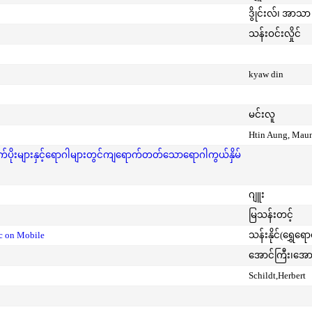
ဒွိုင်းလ်၊ အာသာ 
သန်းဝင်းလှိုင်
kyaw din
မင်းလူ
Htin Aung, Mau
ုးများနှင့်ရောဂါများတွင်ကျရောက်တတ်သောရောဂါကွယ်နှိမ်
ဂျူး
မြသန်းတင့်
ic on Mobile
သန်းနိုင်(ရွှေရေ
အောင်ကြီး၊အေ
Schildt,Herbert