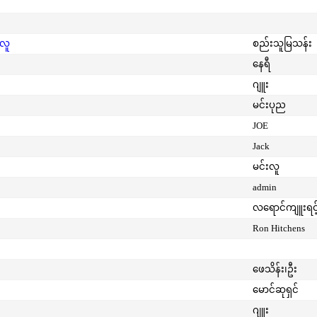
းလူ
စည်းသူမြသန်း
နေရီ
ဂျူး
မင်းပုည
JOE
Jack
မင်းလူ
admin
လရောင်ကျူးရင့
Ron Hitchens
ဖေသိန်း၊ဦး
မောင်ဆုရှင်
ဂျူး