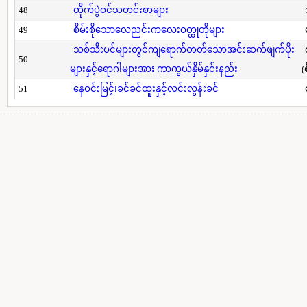
48
တိုက်ပွဲဝင်သတင်းစာများ
49
စိမ်းစိုသောလေညင်းကလေးဝတ္ထုတိုများ
သစ်သီးပင်များတွင်ကျရောက်တတ်သောအင်းဆက်ဖျက်ပိုး
50
များနှင့်ရောဂါများအား ကာကွယ်နှိမ်နှင်းနည်း
(
51
နေဝင်းမြင့်၊ခင်ခင်ထူးနှင့်လင်းလွန်းခင်