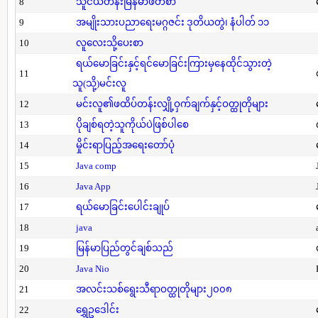
8
သူငယ်တန်းမြန်မာဖတ်စာ
9
အမျိုးသားပညာရေးမဂ္ဂဇင်း ဒုတိယတွဲ၊ နံပါတ် ၁၁
10
လူလေးသို့ပေးစာ
ရယ်မောခြင်းနှင့်ရင်မောခြင်းကြားမှနေထိုင်သွားတဲ့
11
သူ(သို့)မင်းလူ
12
မင်းလူ၏ဖထိပ်တန်းလျှို့ဝှက်ချက်နှင့်ဝတ္ထုတိုများ
13
ပိုချစ်ရတဲ့သူကိုယ်ပဲဖြစ်ပါစေ
14
မှိုင်းရာပြည့်အရေးတော်ပုံ
15
Java comp
16
Java App
17
ရယ်မောခြင်းပေါင်းချုပ်
18
java
19
မြန်မာပြည်တွင်ချစ်သည်
20
Java Nio
21
အလင်းသစ်ရွေးသီရာဝတ္ထုတိုများ၂၀၀၈
22
ရွှေဥဒေါင်း