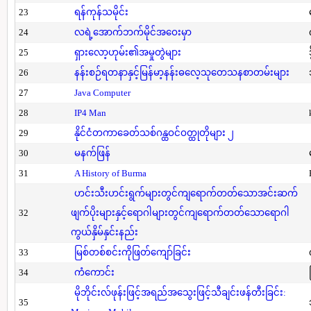
23
ရန်ကုန်သမိုင်း
24
လရဲ့အောက်ဘက်မိုင်အဝေးမှာ
25
ရှားလော့ဟုမ်း၏အမှုတွဲများ
26
နန်းစဉ်ရတနာနှင့်မြန်မာ့နန်းဓလေ့သုတေသနစာတမ်းများ
27
Java Computer
28
IP4 Man
29
နိုင်ငံတကာခေတ်သစ်ဂန္ထဝင်ဝတ္ထုတိုများ ၂
30
မနက်ဖြန်
31
A History of Burma
ဟင်းသီးဟင်းရွက်များတွင်ကျရောက်တတ်သောအင်းဆက်
32
ဖျက်ပိုးများနှင့်ရောဂါများတွင်ကျရောက်တတ်သောရောဂါ
ကွယ်နှိမ်နှင်းနည်း
33
မြစ်တစ်စင်းကိုဖြတ်ကျော်ခြင်း
34
ကံကောင်း
မိုဘိုင်းလ်ဖုန်းဖြင့်အရည်အသွေးဖြင့်သီချင်းဖန်တီးခြင်း:
35