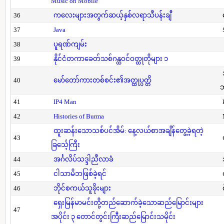
Music on Mobile
36
ကလေးများအတွက်ဆယ့်နှစ်လရာသီပန်းချီ
37
Java
38
ပူရဏ်ကျမ်း
39
နိုင်ငံတကာခေတ်သစ်ဂန္ထဝင်ဝတ္ထုတိုများ ၁
40
မော်တော်ကားတစ်စင်း၏အတ္ထုပ္ပတ္တိ
41
IP4 Man
42
Histories of Burma
ထူးဆန်းသောသစ်ပင်အိမ်: နေ့လယ်စာအချိန်တွေ့ခဲ့ရတဲ့
43
ခြင်္သေ့ကြီး
44
အင်္ဂလိပ်သဒ္ဒါညီလာခံ
45
ငါသာမိဘဖြစ်ခဲ့ရင်
46
ဘိုင်စကယ်သူခိုးများ
ရှေးမြန်မာမင်းတို့တည်ဆောက်ခဲ့သောဆည်မြောင်းများ
47
အပိုင်း ၃ တောင်တွင်းကြီးဆည်မြောင်းသမိုင်း