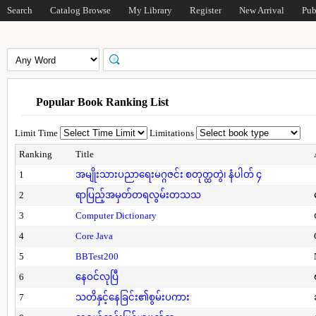
Search
Catalog Browse
My Library
Register
New Arrival
Pub
Popular Book Ranking List
Limit Time
Limitations
Ranking
Title
1
အမျိုးသားပညာရေးမဂ္ဂဇင်း စတုတ္ထတွဲ၊ နံပါတ် ၄
2
ရာပြည့်အမှတ်တရလွမ်းတသသ
3
Computer Dictionary
4
Core Java
5
BBTest200
6
နေဝင်လုပြီ
7
သတိနှင့်နေခြင်း၏စွမ်းပကား