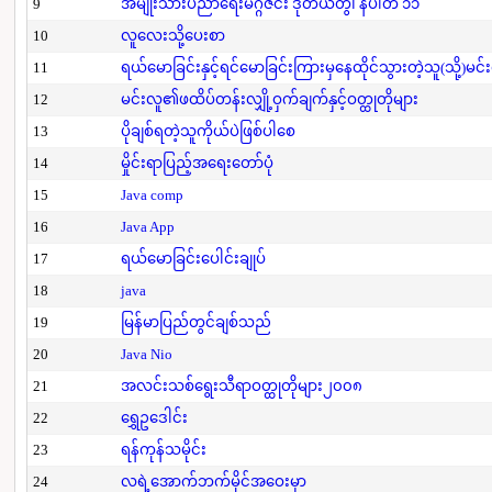
9
အမျိုးသားပညာရေးမဂ္ဂဇင်း ဒုတိယတွဲ၊ နံပါတ် ၁၁
10
လူလေးသို့ပေးစာ
11
ရယ်မောခြင်းနှင့်ရင်မောခြင်းကြားမှနေထိုင်သွားတဲ့သူ(သို့)မင်
12
မင်းလူ၏ဖထိပ်တန်းလျှို့ဝှက်ချက်နှင့်ဝတ္ထုတိုများ
13
ပိုချစ်ရတဲ့သူကိုယ်ပဲဖြစ်ပါစေ
14
မှိုင်းရာပြည့်အရေးတော်ပုံ
15
Java comp
16
Java App
17
ရယ်မောခြင်းပေါင်းချုပ်
18
java
19
မြန်မာပြည်တွင်ချစ်သည်
20
Java Nio
21
အလင်းသစ်ရွေးသီရာဝတ္ထုတိုများ၂၀၀၈
22
ရွှေဥဒေါင်း
23
ရန်ကုန်သမိုင်း
24
လရဲ့အောက်ဘက်မိုင်အဝေးမှာ