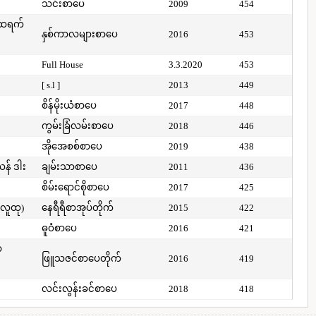
သင်းစာပေ
2009
454
်ထရက်
နှစ်ကာလများစာပေ
2016
453
Full House
3.3.2020
453
[ s.l ]
2013
449
စိန်မိုးယံစာပေ
2017
448
ကွမ်းခြံလမ်းစာပေ
2018
446
အိုအေစစ်စာပေ
2019
438
ယန် ဒါး
ချမ်းသာစာပေ
2011
436
စိမ်းရောင်စိုစာပေ
2017
425
(လူထု)
နေရီရီစာအုပ်တိုက်
2015
422
ဓူဝံစာပေ
2016
421
ာ
ဖြူသဇင်စာပေတိုက်
2016
419
လင်းလွန်းခင်စာပေ
2018
418