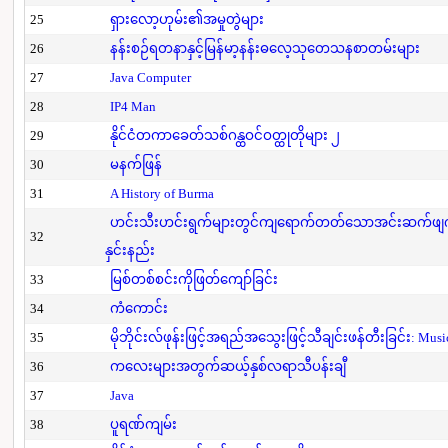
25
ရှားလော့ဟုမ်း၏အမှုတွဲများ
26
နန်းစဉ်ရတနာနှင့်မြန်မာ့နန်းဓလေ့သုတေသနစာတမ်းများ
27
Java Computer
28
IP4 Man
29
နိုင်ငံတကာခေတ်သစ်ဂန္ထဝင်ဝတ္ထုတိုများ ၂
30
မနက်ဖြန်
31
A History of Burma
ဟင်းသီးဟင်းရွက်များတွင်ကျရောက်တတ်သောအင်းဆက်ဖျက်ပိ
32
နှင်းနည်း
33
မြစ်တစ်စင်းကိုဖြတ်ကျော်ခြင်း
34
ကံကောင်း
35
မိုဘိုင်းလ်ဖုန်းဖြင့်အရည်အသွေးဖြင့်သီချင်းဖန်တီးခြင်း: Mus
36
ကလေးများအတွက်ဆယ့်နှစ်လရာသီပန်းချီ
37
Java
38
ပူရဏ်ကျမ်း