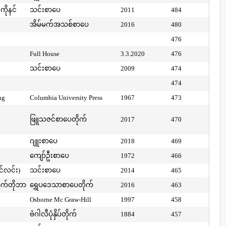
ကိုနင်
သင်းစာပေ
2011
484
အိမ်မက်အသစ်စာပေ
2016
480
476
Full House
3.3.2020
476
သင်းစာပေ
2009
474
474
ng
Columbia University Press
1967
473
ဖြူသဇင်စာပေတိုက်
2017
470
ဂျူးစာပေ
2018
469
ကျော်ဦးစာပေ
1972
466
ာင်လင်း)
သင်းစာပေ
2014
465
ာက်တိုဘာ
ရွှေပဒေသာစာပေတိုက်
2016
463
Osborne Mc Graw-Hill
1997
458
ဗံဂါလီပုံနှိပ်တိုက်
1884
457