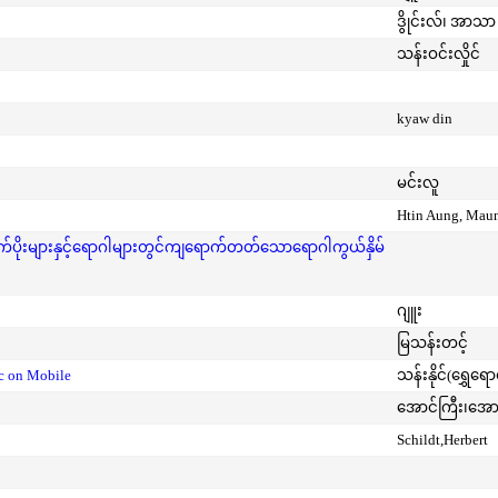
ဒွိုင်းလ်၊ အာသာ 
သန်းဝင်းလှိုင်
kyaw din
မင်းလူ
Htin Aung, Mau
ုးများနှင့်ရောဂါများတွင်ကျရောက်တတ်သောရောဂါကွယ်နှိမ်
ဂျူး
မြသန်းတင့်
ic on Mobile
သန်းနိုင်(ရွှေရေ
အောင်ကြီး၊အေ
Schildt,Herbert