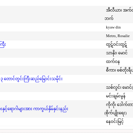
အီလီယာ၊ အက
ဘက်
kyaw din
Metro, Rosalie
ကြီး
ထွဋ်ဝင်းထွဋ်
သာနိုး၊ မောင်
ထက်ဝန
စီကာ၊ ဗစ်တိုးရီ
 ၃ တောင်တွင်းကြီးဆည်မြောင်းသမိုင်း
သစ်လွင်၊ မောင်
မင်းချမ်းမွန်
ကိုကို၊ ဒေါက်တ
င့်ရောဂါများအား ကာကွယ်နှိမ်နှင်းနည်း
(စိုက်ပျိုးရေး)
နေဝင်းမြင့်