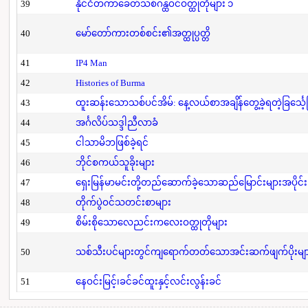
39
နိုင်ငံတကာခေတ်သစ်ဂန္ထဝင်ဝတ္ထုတိုများ ၁
40
မော်တော်ကားတစ်စင်း၏အတ္ထုပ္ပတ္တိ
41
IP4 Man
42
Histories of Burma
43
ထူးဆန်းသောသစ်ပင်အိမ်: နေ့လယ်စာအချိန်တွေ့ခဲ့ရတဲ့ခြင်္သေ့
44
အင်္ဂလိပ်သဒ္ဒါညီလာခံ
45
ငါသာမိဘဖြစ်ခဲ့ရင်
46
ဘိုင်စကယ်သူခိုးများ
47
ရှေးမြန်မာမင်းတို့တည်ဆောက်ခဲ့သောဆည်မြောင်းများအပိုင်း
48
တိုက်ပွဲဝင်သတင်းစာများ
49
စိမ်းစိုသောလေညင်းကလေးဝတ္ထုတိုများ
50
သစ်သီးပင်များတွင်ကျရောက်တတ်သောအင်းဆက်ဖျက်ပိုးများနှ
51
နေဝင်းမြင့်၊ခင်ခင်ထူးနှင့်လင်းလွန်းခင်