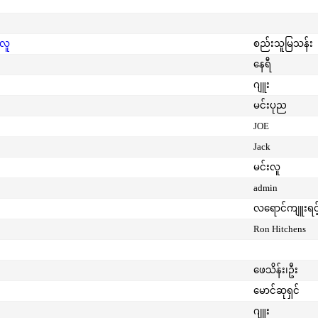
းလူ
စည်းသူမြသန်း
နေရီ
ဂျူး
မင်းပုည
JOE
Jack
မင်းလူ
admin
လရောင်ကျူးရင့
Ron Hitchens
ဖေသိန်း၊ဦး
မောင်ဆုရှင်
ဂျူး