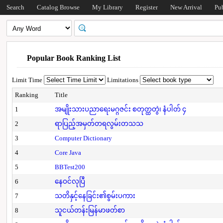
Search
Catalog Browse
My Library
Register
New Arrival
Pu
Popular Book Ranking List
Limit Time
Limitations
Ranking
Title
1
အမျိုးသားပညာရေးမဂ္ဂဇင်း စတုတ္ထတွဲ၊ နံပါတ် ၄
2
ရာပြည့်အမှတ်တရလွမ်းတသသ
3
Computer Dictionary
4
Core Java
5
BBTest200
6
နေဝင်လုပြီ
7
သတိနှင့်နေခြင်း၏စွမ်းပကား
8
သူငယ်တန်းမြန်မာဖတ်စာ