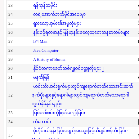
23
ရန်ကုန်သမိုင်း
24
လရဲ့အောက်ဘက်မိုင်အဝေးမှာ
25
ရှားလော့ဟုမ်း၏အမှုတွဲများ
26
နန်းစဉ်ရတနာနှင့်မြန်မာ့နန်းဓလေ့သုတေသနစာတမ်းများ
27
IP4 Man
28
Java Computer
29
A History of Burma
30
နိုင်ငံတကာခေတ်သစ်ဂန္ထဝင်ဝတ္ထုတိုများ ၂
31
မနက်ဖြန်
ဟင်းသီးဟင်းရွက်များတွင်ကျရောက်တတ်သောအင်းဆက်
32
ဖျက်ပိုးများနှင့်ရောဂါများတွင်ကျရောက်တတ်သောရောဂါ
ကွယ်နှိမ်နှင်းနည်း
33
မြစ်တစ်စင်းကိုဖြတ်ကျော်ခြင်း
34
ကံကောင်း
မိုဘိုင်းလ်ဖုန်းဖြင့်အရည်အသွေးဖြင့်သီချင်းဖန်တီးခြင်း:
35