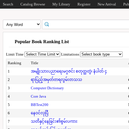
Search
Catalog Browse
My Library
Register
New Arrival
Pub
Popular Book Ranking List
Limit Time
Limitations
Ranking
Title
1
အမျိုးသားပညာရေးမဂ္ဂဇင်း စတုတ္ထတွဲ၊ နံပါတ် ၄
2
ရာပြည့်အမှတ်တရလွမ်းတသသ
3
Computer Dictionary
4
Core Java
5
BBTest200
6
နေဝင်လုပြီ
7
သတိနှင့်နေခြင်း၏စွမ်းပကား