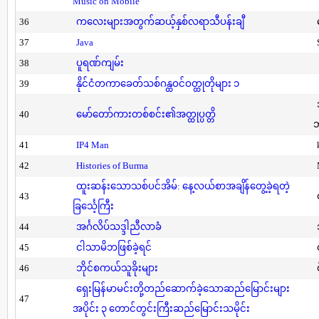
Music on Mobile
36
ကလေးများအတွက်ဆယ့်နှစ်လရာသီပန်းချီ
37
Java
38
ပူရဏ်ကျမ်း
39
နိုင်ငံတကာခေတ်သစ်ဂန္ထဝင်ဝတ္ထုတိုများ ၁
40
မော်တော်ကားတစ်စင်း၏အတ္ထုပ္ပတ္တိ
41
IP4 Man
42
Histories of Burma
ထူးဆန်းသောသစ်ပင်အိမ်: နေ့လယ်စာအချိန်တွေ့ခဲ့ရတဲ့
43
ခြင်္သေ့ကြီး
44
အင်္ဂလိပ်သဒ္ဒါညီလာခံ
45
ငါသာမိဘဖြစ်ခဲ့ရင်
46
ဘိုင်စကယ်သူခိုးများ
ရှေးမြန်မာမင်းတို့တည်ဆောက်ခဲ့သောဆည်မြောင်းများ
47
အပိုင်း ၃ တောင်တွင်းကြီးဆည်မြောင်းသမိုင်း