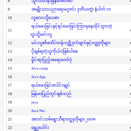
8
သူငယ်တန်းမြန်မာဖတ်စာ
9
အမျိုးသားပညာရေးမဂ္ဂဇင်း ဒုတိယတွဲ၊ နံပါတ် ၁၁
10
လူလေးသို့ပေးစာ
ရယ်မောခြင်းနှင့်ရင်မောခြင်းကြားမှနေထိုင်သွားတဲ့
11
သူ(သို့)မင်းလူ
12
မင်းလူ၏ဖထိပ်တန်းလျှို့ဝှက်ချက်နှင့်ဝတ္ထုတိုများ
13
ပိုချစ်ရတဲ့သူကိုယ်ပဲဖြစ်ပါစေ
14
မှိုင်းရာပြည့်အရေးတော်ပုံ
15
Java comp
16
Java App
17
ရယ်မောခြင်းပေါင်းချုပ်
18
မြန်မာပြည်တွင်ချစ်သည်
19
java
20
Java Nio
21
အလင်းသစ်ရွေးသီရာဝတ္ထုတိုများ၂၀၀၈
22
ရွှေဥဒေါင်း