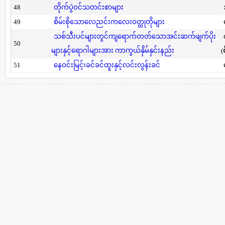
48
တိုက်ပွဲဝင်သတင်းစာများ
49
စိမ်းစိုသောလေညင်းကလေးဝတ္ထုတိုများ
သစ်သီးပင်များတွင်ကျရောက်တတ်သောအင်းဆက်ဖျက်ပိုး
50
များနှင့်ရောဂါများအား ကာကွယ်နှိမ်နှင်းနည်း
(
51
နေဝင်းမြင့်၊ခင်ခင်ထူးနှင့်လင်းလွန်းခင်