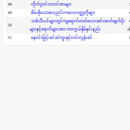
48
တိုက်ပွဲဝင်သတင်းစာများ
49
စိမ်းစိုသောလေညင်းကလေးဝတ္ထုတိုများ
သစ်သီးပင်များတွင်ကျရောက်တတ်သောအင်းဆက်ဖျက်ပိုး
50
များနှင့်ရောဂါများအား ကာကွယ်နှိမ်နှင်းနည်း
(
51
နေဝင်းမြင့်၊ခင်ခင်ထူးနှင့်လင်းလွန်းခင်