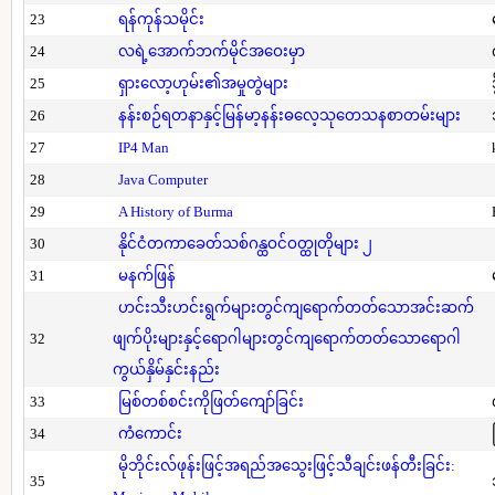
23
ရန်ကုန်သမိုင်း
24
လရဲ့အောက်ဘက်မိုင်အဝေးမှာ
25
ရှားလော့ဟုမ်း၏အမှုတွဲများ
26
နန်းစဉ်ရတနာနှင့်မြန်မာ့နန်းဓလေ့သုတေသနစာတမ်းများ
27
IP4 Man
28
Java Computer
29
A History of Burma
30
နိုင်ငံတကာခေတ်သစ်ဂန္ထဝင်ဝတ္ထုတိုများ ၂
31
မနက်ဖြန်
ဟင်းသီးဟင်းရွက်များတွင်ကျရောက်တတ်သောအင်းဆက်
32
ဖျက်ပိုးများနှင့်ရောဂါများတွင်ကျရောက်တတ်သောရောဂါ
ကွယ်နှိမ်နှင်းနည်း
33
မြစ်တစ်စင်းကိုဖြတ်ကျော်ခြင်း
34
ကံကောင်း
မိုဘိုင်းလ်ဖုန်းဖြင့်အရည်အသွေးဖြင့်သီချင်းဖန်တီးခြင်း:
35