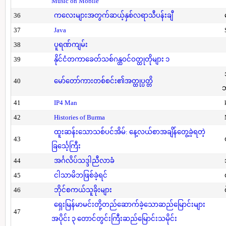
Music on Mobile
36
ကလေးများအတွက်ဆယ့်နှစ်လရာသီပန်းချီ
37
Java
38
ပူရဏ်ကျမ်း
39
နိုင်ငံတကာခေတ်သစ်ဂန္ထဝင်ဝတ္ထုတိုများ ၁
40
မော်တော်ကားတစ်စင်း၏အတ္ထုပ္ပတ္တိ
41
IP4 Man
42
Histories of Burma
ထူးဆန်းသောသစ်ပင်အိမ်: နေ့လယ်စာအချိန်တွေ့ခဲ့ရတဲ့
43
ခြင်္သေ့ကြီး
44
အင်္ဂလိပ်သဒ္ဒါညီလာခံ
45
ငါသာမိဘဖြစ်ခဲ့ရင်
46
ဘိုင်စကယ်သူခိုးများ
ရှေးမြန်မာမင်းတို့တည်ဆောက်ခဲ့သောဆည်မြောင်းများ
47
အပိုင်း ၃ တောင်တွင်းကြီးဆည်မြောင်းသမိုင်း