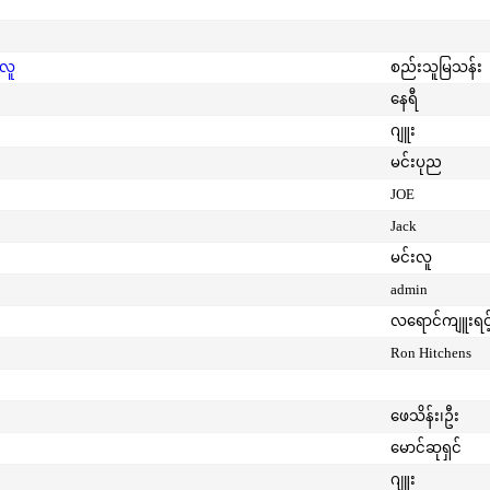
းလူ
စည်းသူမြသန်း
နေရီ
ဂျူး
မင်းပုည
JOE
Jack
မင်းလူ
admin
လရောင်ကျူးရင့
Ron Hitchens
ဖေသိန်း၊ဦး
မောင်ဆုရှင်
ဂျူး