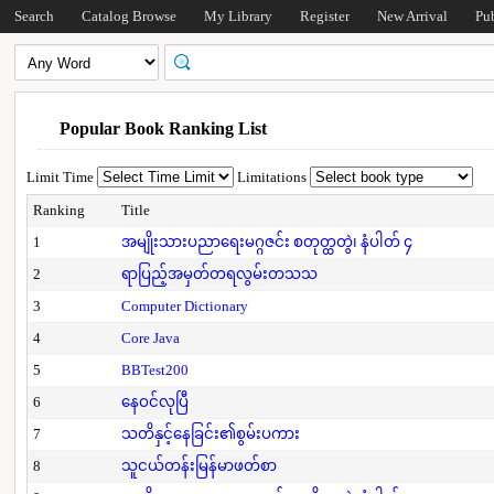
Search
Catalog Browse
My Library
Register
New Arrival
Pu
Popular Book Ranking List
Limit Time
Limitations
Ranking
Title
1
အမျိုးသားပညာရေးမဂ္ဂဇင်း စတုတ္ထတွဲ၊ နံပါတ် ၄
2
ရာပြည့်အမှတ်တရလွမ်းတသသ
3
Computer Dictionary
4
Core Java
5
BBTest200
6
နေဝင်လုပြီ
7
သတိနှင့်နေခြင်း၏စွမ်းပကား
8
သူငယ်တန်းမြန်မာဖတ်စာ