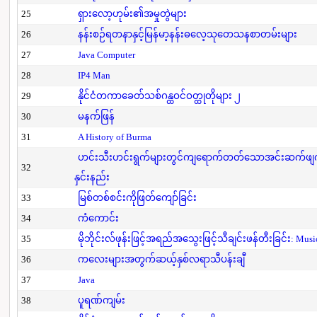
25
ရှားလော့ဟုမ်း၏အမှုတွဲများ
26
နန်းစဉ်ရတနာနှင့်မြန်မာ့နန်းဓလေ့သုတေသနစာတမ်းများ
27
Java Computer
28
IP4 Man
29
နိုင်ငံတကာခေတ်သစ်ဂန္ထဝင်ဝတ္ထုတိုများ ၂
30
မနက်ဖြန်
31
A History of Burma
ဟင်းသီးဟင်းရွက်များတွင်ကျရောက်တတ်သောအင်းဆက်ဖျက်ပိ
32
နှင်းနည်း
33
မြစ်တစ်စင်းကိုဖြတ်ကျော်ခြင်း
34
ကံကောင်း
35
မိုဘိုင်းလ်ဖုန်းဖြင့်အရည်အသွေးဖြင့်သီချင်းဖန်တီးခြင်း: Mus
36
ကလေးများအတွက်ဆယ့်နှစ်လရာသီပန်းချီ
37
Java
38
ပူရဏ်ကျမ်း