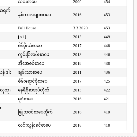
သင်းစာပေ
2009
454
်ထရက်
နှစ်ကာလများစာပေ
2016
453
Full House
3.3.2020
453
[ s.l ]
2013
449
စိန်မိုးယံစာပေ
2017
448
ကွမ်းခြံလမ်းစာပေ
2018
446
အိုအေစစ်စာပေ
2019
438
ယန် ဒါး
ချမ်းသာစာပေ
2011
436
စိမ်းရောင်စိုစာပေ
2017
425
(လူထု)
နေရီရီစာအုပ်တိုက်
2015
422
ဓူဝံစာပေ
2016
421
ာ
ဖြူသဇင်စာပေတိုက်
2016
419
လင်းလွန်းခင်စာပေ
2018
418