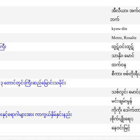
အီလီယာ၊ အက
ဘက်
kyaw din
Metro, Rosalie
ကြီး
ထွဋ်ဝင်းထွဋ်
သာနိုး၊ မောင်
ထက်ဝန
စီကာ၊ ဗစ်တိုးရီ
 ၃ တောင်တွင်းကြီးဆည်မြောင်းသမိုင်း
သစ်လွင်၊ မောင်
မင်းချမ်းမွန်
ကိုကို၊ ဒေါက်တ
င့်ရောဂါများအား ကာကွယ်နှိမ်နှင်းနည်း
(စိုက်ပျိုးရေး)
နေဝင်းမြင့်