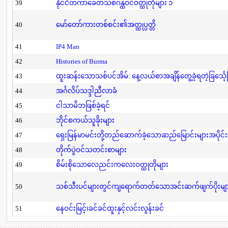
39
နိုင်ငံတကာခေတ်သစ်ဂန္ထဝင်ဝတ္ထုတိုများ ၁
40
မော်တော်ကားတစ်စင်း၏အတ္ထုပ္ပတ္တိ
41
IP4 Man
42
Histories of Burma
43
ထူးဆန်းသောသစ်ပင်အိမ်: နေ့လယ်စာအချိန်တွေ့ခဲ့ရတဲ့ခြင်္သေ့
44
အင်္ဂလိပ်သဒ္ဒါညီလာခံ
45
ငါသာမိဘဖြစ်ခဲ့ရင်
46
ဘိုင်စကယ်သူခိုးများ
47
ရှေးမြန်မာမင်းတို့တည်ဆောက်ခဲ့သောဆည်မြောင်းများအပိုင်း
48
တိုက်ပွဲဝင်သတင်းစာများ
49
စိမ်းစိုသောလေညင်းကလေးဝတ္ထုတိုများ
50
သစ်သီးပင်များတွင်ကျရောက်တတ်သောအင်းဆက်ဖျက်ပိုးများနှ
51
နေဝင်းမြင့်၊ခင်ခင်ထူးနှင့်လင်းလွန်းခင်