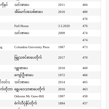
ကိုနင်
သင်းစာပေ
2011
484
အိမ်မက်အသစ်စာပေ
2016
480
476
Full House
3.3.2020
476
သင်းစာပေ
2009
474
474
ng
Columbia University Press
1967
473
ဖြူသဇင်စာပေတိုက်
2017
470
ဂျူးစာပေ
2018
469
ကျော်ဦးစာပေ
1972
466
ာင်လင်း)
သင်းစာပေ
2014
465
ာက်တိုဘာ
ရွှေပဒေသာစာပေတိုက်
2016
463
Osborne Mc Graw-Hill
1997
458
ဗံဂါလီပုံနှိပ်တိုက်
1884
457