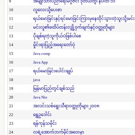
9
အမျိုးသားပညာရေးမဂ္ဂဇင်း ဒုတိယတွဲ၊ နံပါတ် ၁၁
10
လူလေးသို့ပေးစာ
11
ရယ်မောခြင်းနှင့်ရင်မောခြင်းကြားမှနေထိုင်သွားတဲ့သူ(သို့)မင်
12
မင်းလူ၏ဖထိပ်တန်းလျှို့ဝှက်ချက်နှင့်ဝတ္ထုတိုများ
13
ပိုချစ်ရတဲ့သူကိုယ်ပဲဖြစ်ပါစေ
14
မှိုင်းရာပြည့်အရေးတော်ပုံ
15
Java comp
16
Java App
17
ရယ်မောခြင်းပေါင်းချုပ်
18
java
19
မြန်မာပြည်တွင်ချစ်သည်
20
Java Nio
21
အလင်းသစ်ရွေးသီရာဝတ္ထုတိုများ၂၀၀၈
22
ရွှေဥဒေါင်း
23
ရန်ကုန်သမိုင်း
24
လရဲ့အောက်ဘက်မိုင်အဝေးမှာ