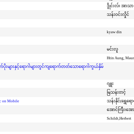
ဒွိုင်းလ်၊ အာသာ 
သန်းဝင်းလှိုင်
kyaw din
မင်းလူ
Htin Aung, Mau
ုးများနှင့်ရောဂါများတွင်ကျရောက်တတ်သောရောဂါကွယ်နှိမ်
ဂျူး
မြသန်းတင့်
ic on Mobile
သန်းနိုင်(ရွှေရေ
အောင်ကြီး၊အေ
Schildt,Herbert