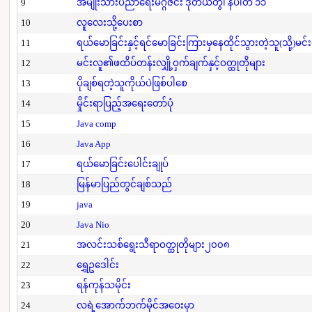
9
အမျိုးသားပညာရေးမဂ္ဂဇင်း ဒုတိယတွဲ၊ နံပါတ် ၁၁
10
လူလေးသို့ပေးစာ
11
ရယ်မောခြင်းနှင့်ရင်မောခြင်းကြားမှနေထိုင်သွားတဲ့သူ(သို့)မင်
12
မင်းလူ၏ဖထိပ်တန်းလျှို့ဝှက်ချက်နှင့်ဝတ္ထုတိုများ
13
ပိုချစ်ရတဲ့သူကိုယ်ပဲဖြစ်ပါစေ
14
မှိုင်းရာပြည့်အရေးတော်ပုံ
15
Java comp
16
Java App
17
ရယ်မောခြင်းပေါင်းချုပ်
18
မြန်မာပြည်တွင်ချစ်သည်
19
java
20
Java Nio
21
အလင်းသစ်ရွေးသီရာဝတ္ထုတိုများ၂၀၀၈
22
ရွှေဥဒေါင်း
23
ရန်ကုန်သမိုင်း
24
လရဲ့အောက်ဘက်မိုင်အဝေးမှာ