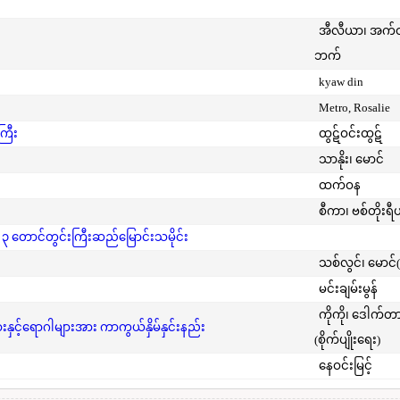
အီလီယာ၊ အက
ဘက်
kyaw din
Metro, Rosalie
ကြီး
ထွဋ်ဝင်းထွဋ်
သာနိုး၊ မောင်
ထက်ဝန
စီကာ၊ ဗစ်တိုးရီ
 ၃ တောင်တွင်းကြီးဆည်မြောင်းသမိုင်း
သစ်လွင်၊ မောင်
မင်းချမ်းမွန်
ကိုကို၊ ဒေါက်တ
င့်ရောဂါများအား ကာကွယ်နှိမ်နှင်းနည်း
(စိုက်ပျိုးရေး)
နေဝင်းမြင့်