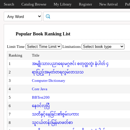
Search
Catalog Browse
My Library
Register
New Arrival
Pu
Popular Book Ranking List
Limit Time
Limitations
Ranking
Title
1
အမျိုးသားပညာရေးမဂ္ဂဇင်း စတုတ္ထတွဲ၊ နံပါတ် ၄
2
ရာပြည့်အမှတ်တရလွမ်းတသသ
3
Computer Dictionary
4
Core Java
5
BBTest200
6
နေဝင်လုပြီ
7
သတိနှင့်နေခြင်း၏စွမ်းပကား
8
သူငယ်တန်းမြန်မာဖတ်စာ