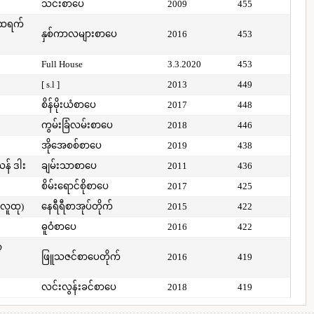
သင်းစာပေ
2009
455
်ထရက်
နှစ်ကာလများစာပေ
2016
453
Full House
3.3.2020
453
[ s.l ]
2013
449
စိန်မိုးယံစာပေ
2017
448
ကွမ်းခြံလမ်းစာပေ
2018
446
အိုအေစစ်စာပေ
2019
438
ယန် ဒါး
ချမ်းသာစာပေ
2011
436
စိမ်းရောင်စိုစာပေ
2017
425
(လူထု)
နေရီရီစာအုပ်တိုက်
2015
422
ဓူဝံစာပေ
2016
422
ာ
ဖြူသဇင်စာပေတိုက်
2016
419
လင်းလွန်းခင်စာပေ
2018
419