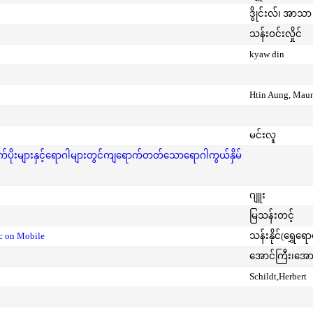
ဒွိုင်းလ်၊ အာသာ 
သန်းဝင်းလှိုင်
kyaw din
Htin Aung, Mau
မင်းလူ
ုးများနှင့်ရောဂါများတွင်ကျရောက်တတ်သောရောဂါကွယ်နှိမ်
ဂျူး
မြသန်းတင့်
ic on Mobile
သန်းနိုင်(ရွှေရေ
အောင်ကြီး၊အေ
Schildt,Herbert