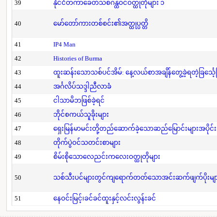
39
နိုင်ငံတကာခေတ်သစ်ဂန္ထဝင်ဝတ္ထုတိုများ ၁
40
မော်တော်ကားတစ်စင်း၏အတ္ထုပ္ပတ္တိ
41
IP4 Man
42
Histories of Burma
43
ထူးဆန်းသောသစ်ပင်အိမ်: နေ့လယ်စာအချိန်တွေ့ခဲ့ရတဲ့ခြင်္သေ့
44
အင်္ဂလိပ်သဒ္ဒါညီလာခံ
45
ငါသာမိဘဖြစ်ခဲ့ရင်
46
ဘိုင်စကယ်သူခိုးများ
47
ရှေးမြန်မာမင်းတို့တည်ဆောက်ခဲ့သောဆည်မြောင်းများအပိုင်း
48
တိုက်ပွဲဝင်သတင်းစာများ
49
စိမ်းစိုသောလေညင်းကလေးဝတ္ထုတိုများ
50
သစ်သီးပင်များတွင်ကျရောက်တတ်သောအင်းဆက်ဖျက်ပိုးများနှ
51
နေဝင်းမြင့်၊ခင်ခင်ထူးနှင့်လင်းလွန်းခင်