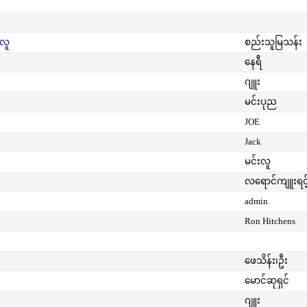
းလူ
စည်းသူမြသန်း
နေရီ
ဂျူး
မင်းပုည
JOE
Jack
မင်းလူ
လရောင်ကျူးရင့
admin
Ron Hitchens
ဖေသိန်း၊ဦး
မောင်ဆုရှင်
ဂျူး