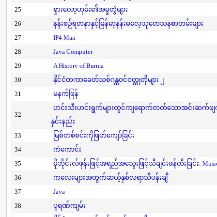
25
ရှားလော့ဟုမ်း၏အမှုတွဲများ
26
နန်းစဉ်ရတနာနှင့်မြန်မာ့နန်းဓလေ့သုတေသနစာတမ်းများ
27
IP4 Man
28
Java Computer
29
A History of Burma
30
နိုင်ငံတကာခေတ်သစ်ဂန္ထဝင်ဝတ္ထုတိုများ ၂
31
မနက်ဖြန်
ဟင်းသီးဟင်းရွက်များတွင်ကျရောက်တတ်သောအင်းဆက်ဖျက်ပိ
32
နှင်းနည်း
33
မြစ်တစ်စင်းကိုဖြတ်ကျော်ခြင်း
34
ကံကောင်း
35
မိုဘိုင်းလ်ဖုန်းဖြင့်အရည်အသွေးဖြင့်သီချင်းဖန်တီးခြင်း: Mus
36
ကလေးများအတွက်ဆယ့်နှစ်လရာသီပန်းချီ
37
Java
38
ပူရဏ်ကျမ်း