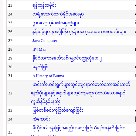
23
ရန်ကုန်သမိုင်း
24
လရဲ့အောက်ဘက်မိုင်အဝေးမှာ
25
ရှားလော့ဟုမ်း၏အမှုတွဲများ
26
နန်းစဉ်ရတနာနှင့်မြန်မာ့နန်းဓလေ့သုတေသနစာတမ်းများ
27
Java Computer
28
IP4 Man
29
နိုင်ငံတကာခေတ်သစ်ဂန္ထဝင်ဝတ္ထုတိုများ ၂
30
မနက်ဖြန်
31
A History of Burma
ဟင်းသီးဟင်းရွက်များတွင်ကျရောက်တတ်သောအင်းဆက်
32
ဖျက်ပိုးများနှင့်ရောဂါများတွင်ကျရောက်တတ်သောရောဂါ
ကွယ်နှိမ်နှင်းနည်း
33
မြစ်တစ်စင်းကိုဖြတ်ကျော်ခြင်း
34
ကံကောင်း
မိုဘိုင်းလ်ဖုန်းဖြင့်အရည်အသွေးဖြင့်သီချင်းဖန်တီးခြင်း:
35