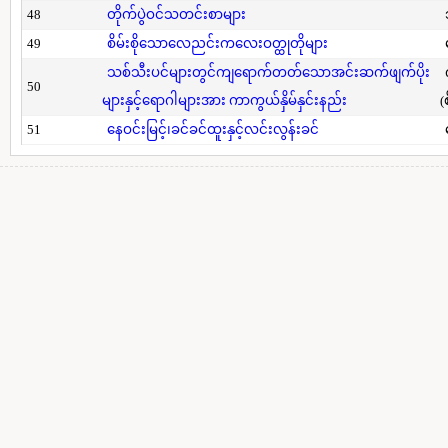
48
တိုက်ပွဲဝင်သတင်းစာများ
49
စိမ်းစိုသောလေညင်းကလေးဝတ္ထုတိုများ
သစ်သီးပင်များတွင်ကျရောက်တတ်သောအင်းဆက်ဖျက်ပိုး
50
များနှင့်ရောဂါများအား ကာကွယ်နှိမ်နှင်းနည်း
(
51
နေဝင်းမြင့်၊ခင်ခင်ထူးနှင့်လင်းလွန်းခင်