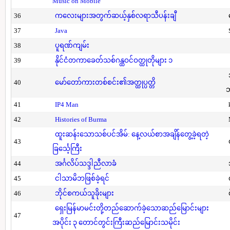
Music on Mobile
36
ကလေးများအတွက်ဆယ့်နှစ်လရာသီပန်းချီ
37
Java
38
ပူရဏ်ကျမ်း
39
နိုင်ငံတကာခေတ်သစ်ဂန္ထဝင်ဝတ္ထုတိုများ ၁
40
မော်တော်ကားတစ်စင်း၏အတ္ထုပ္ပတ္တိ
41
IP4 Man
42
Histories of Burma
ထူးဆန်းသောသစ်ပင်အိမ်: နေ့လယ်စာအချိန်တွေ့ခဲ့ရတဲ့
43
ခြင်္သေ့ကြီး
44
အင်္ဂလိပ်သဒ္ဒါညီလာခံ
45
ငါသာမိဘဖြစ်ခဲ့ရင်
46
ဘိုင်စကယ်သူခိုးများ
ရှေးမြန်မာမင်းတို့တည်ဆောက်ခဲ့သောဆည်မြောင်းများ
47
အပိုင်း ၃ တောင်တွင်းကြီးဆည်မြောင်းသမိုင်း