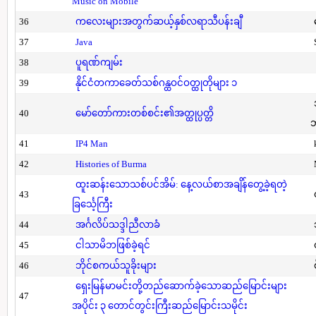
Music on Mobile
36
ကလေးများအတွက်ဆယ့်နှစ်လရာသီပန်းချီ
37
Java
38
ပူရဏ်ကျမ်း
39
နိုင်ငံတကာခေတ်သစ်ဂန္ထဝင်ဝတ္ထုတိုများ ၁
40
မော်တော်ကားတစ်စင်း၏အတ္ထုပ္ပတ္တိ
41
IP4 Man
42
Histories of Burma
ထူးဆန်းသောသစ်ပင်အိမ်: နေ့လယ်စာအချိန်တွေ့ခဲ့ရတဲ့
43
ခြင်္သေ့ကြီး
44
အင်္ဂလိပ်သဒ္ဒါညီလာခံ
45
ငါသာမိဘဖြစ်ခဲ့ရင်
46
ဘိုင်စကယ်သူခိုးများ
ရှေးမြန်မာမင်းတို့တည်ဆောက်ခဲ့သောဆည်မြောင်းများ
47
အပိုင်း ၃ တောင်တွင်းကြီးဆည်မြောင်းသမိုင်း