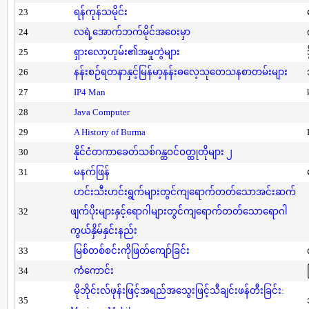
23
ရန်ကုန်သမိုင်း
24
လရဲ့အောက်ဘက်မိုင်အဝေးမှာ
25
ရှားလော့ဟုမ်း၏အမှုတွဲများ
26
နန်းစဉ်ရတနာနှင့်မြန်မာ့နန်းဓလေ့သုတေသနစာတမ်းများ
27
IP4 Man
28
Java Computer
29
A History of Burma
30
နိုင်ငံတကာခေတ်သစ်ဂန္ထဝင်ဝတ္ထုတိုများ ၂
31
မနက်ဖြန်
ဟင်းသီးဟင်းရွက်များတွင်ကျရောက်တတ်သောအင်းဆက်
32
ဖျက်ပိုးများနှင့်ရောဂါများတွင်ကျရောက်တတ်သောရောဂါ
ကွယ်နှိမ်နှင်းနည်း
33
မြစ်တစ်စင်းကိုဖြတ်ကျော်ခြင်း
34
ကံကောင်း
မိုဘိုင်းလ်ဖုန်းဖြင့်အရည်အသွေးဖြင့်သီချင်းဖန်တီးခြင်း:
35