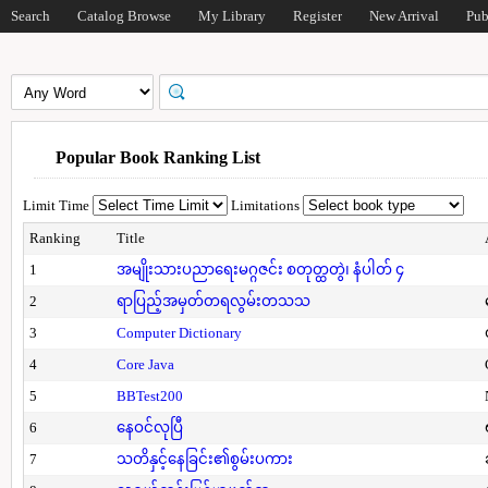
Search
Catalog Browse
My Library
Register
New Arrival
Pub
Popular Book Ranking List
Limit Time
Limitations
Ranking
Title
1
အမျိုးသားပညာရေးမဂ္ဂဇင်း စတုတ္ထတွဲ၊ နံပါတ် ၄
2
ရာပြည့်အမှတ်တရလွမ်းတသသ
3
Computer Dictionary
4
Core Java
5
BBTest200
6
နေဝင်လုပြီ
7
သတိနှင့်နေခြင်း၏စွမ်းပကား