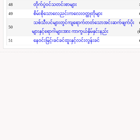
48
တိုက်ပွဲဝင်သတင်းစာများ
49
စိမ်းစိုသောလေညင်းကလေးဝတ္ထုတိုများ
သစ်သီးပင်များတွင်ကျရောက်တတ်သောအင်းဆက်ဖျက်ပိုး
50
များနှင့်ရောဂါများအား ကာကွယ်နှိမ်နှင်းနည်း
(
51
နေဝင်းမြင့်၊ခင်ခင်ထူးနှင့်လင်းလွန်းခင်