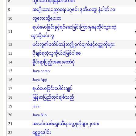
8
သူငယ်တန်းမြန်မာဖတ်စာ
9
အမျိုးသားပညာရေးမဂ္ဂဇင်း ဒုတိယတွဲ၊ နံပါတ် ၁၁
10
လူလေးသို့ပေးစာ
ရယ်မောခြင်းနှင့်ရင်မောခြင်းကြားမှနေထိုင်သွားတဲ့
11
သူ(သို့)မင်းလူ
12
မင်းလူ၏ဖထိပ်တန်းလျှို့ဝှက်ချက်နှင့်ဝတ္ထုတိုများ
13
ပိုချစ်ရတဲ့သူကိုယ်ပဲဖြစ်ပါစေ
14
မှိုင်းရာပြည့်အရေးတော်ပုံ
15
Java comp
16
Java App
17
ရယ်မောခြင်းပေါင်းချုပ်
18
မြန်မာပြည်တွင်ချစ်သည်
19
java
20
Java Nio
21
အလင်းသစ်ရွေးသီရာဝတ္ထုတိုများ၂၀၀၈
22
ရွှေဥဒေါင်း