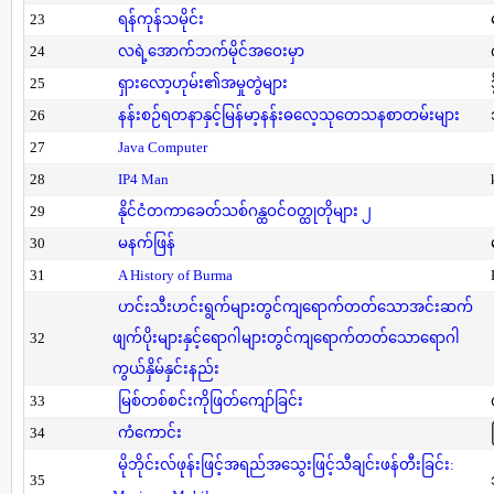
23
ရန်ကုန်သမိုင်း
24
လရဲ့အောက်ဘက်မိုင်အဝေးမှာ
25
ရှားလော့ဟုမ်း၏အမှုတွဲများ
26
နန်းစဉ်ရတနာနှင့်မြန်မာ့နန်းဓလေ့သုတေသနစာတမ်းများ
27
Java Computer
28
IP4 Man
29
နိုင်ငံတကာခေတ်သစ်ဂန္ထဝင်ဝတ္ထုတိုများ ၂
30
မနက်ဖြန်
31
A History of Burma
ဟင်းသီးဟင်းရွက်များတွင်ကျရောက်တတ်သောအင်းဆက်
32
ဖျက်ပိုးများနှင့်ရောဂါများတွင်ကျရောက်တတ်သောရောဂါ
ကွယ်နှိမ်နှင်းနည်း
33
မြစ်တစ်စင်းကိုဖြတ်ကျော်ခြင်း
34
ကံကောင်း
မိုဘိုင်းလ်ဖုန်းဖြင့်အရည်အသွေးဖြင့်သီချင်းဖန်တီးခြင်း:
35