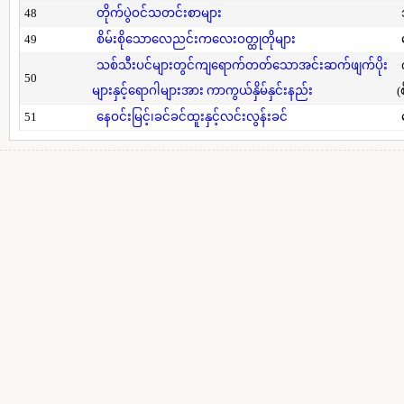
48
တိုက်ပွဲဝင်သတင်းစာများ
49
စိမ်းစိုသောလေညင်းကလေးဝတ္ထုတိုများ
သစ်သီးပင်များတွင်ကျရောက်တတ်သောအင်းဆက်ဖျက်ပိုး
50
များနှင့်ရောဂါများအား ကာကွယ်နှိမ်နှင်းနည်း
(
51
နေဝင်းမြင့်၊ခင်ခင်ထူးနှင့်လင်းလွန်းခင်