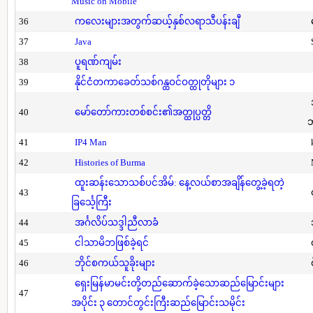
Music on Mobile
36
ကလေးများအတွက်ဆယ့်နှစ်လရာသီပန်းချီ
37
Java
38
ပူရဏ်ကျမ်း
39
နိုင်ငံတကာခေတ်သစ်ဂန္ထဝင်ဝတ္ထုတိုများ ၁
40
မော်တော်ကားတစ်စင်း၏အတ္ထုပ္ပတ္တိ
41
IP4 Man
42
Histories of Burma
ထူးဆန်းသောသစ်ပင်အိမ်: နေ့လယ်စာအချိန်တွေ့ခဲ့ရတဲ့
43
ခြင်္သေ့ကြီး
44
အင်္ဂလိပ်သဒ္ဒါညီလာခံ
45
ငါသာမိဘဖြစ်ခဲ့ရင်
46
ဘိုင်စကယ်သူခိုးများ
ရှေးမြန်မာမင်းတို့တည်ဆောက်ခဲ့သောဆည်မြောင်းများ
47
အပိုင်း ၃ တောင်တွင်းကြီးဆည်မြောင်းသမိုင်း