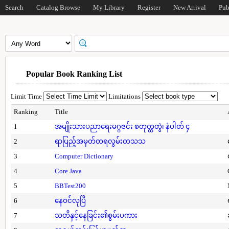
Search
Catalog Browse
My Library
Register
New Arrival
Pub
Popular Book Ranking List
Limit Time
Limitations
Ranking
Title
1
အမျိုးသားပညာရေးမဂ္ဂဇင်း စတုတ္ထတွဲ၊ နံပါတ် ၄
2
ရာပြည့်အမှတ်တရလွမ်းတသသ
3
Computer Dictionary
4
Core Java
5
BBTest200
6
နေဝင်လုပြီ
7
သတိနှင့်နေခြင်း၏စွမ်းပကား