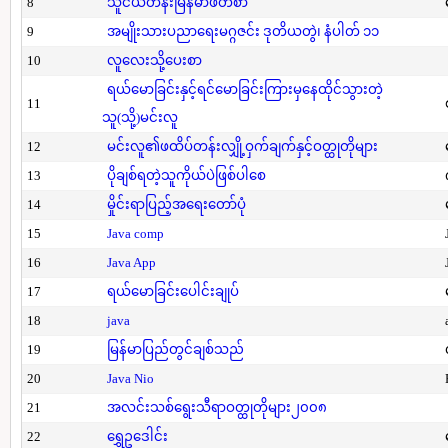
8
သူငယ်တန်းမြန်မာဖတ်စာ
9
အမျိုးသားပညာရေးမဂ္ဂဇင်း ဒုတိယတွဲ၊ နံပါတ် ၁၁
10
လူလေးသို့ပေးစာ
ရယ်မောခြင်းနှင့်ရင်မောခြင်းကြားမှနေထိုင်သွားတဲ့
11
သူ(သို့)မင်းလူ
12
မင်းလူ၏ဖထိပ်တန်းလျှို့ဝှက်ချက်နှင့်ဝတ္ထုတိုများ
13
ပိုချစ်ရတဲ့သူကိုယ်ပဲဖြစ်ပါစေ
14
မှိုင်းရာပြည့်အရေးတော်ပုံ
15
Java comp
16
Java App
17
ရယ်မောခြင်းပေါင်းချုပ်
18
java
19
မြန်မာပြည်တွင်ချစ်သည်
20
Java Nio
21
အလင်းသစ်ရွေးသီရာဝတ္ထုတိုများ၂၀၀၈
22
ရွှေဥဒေါင်း