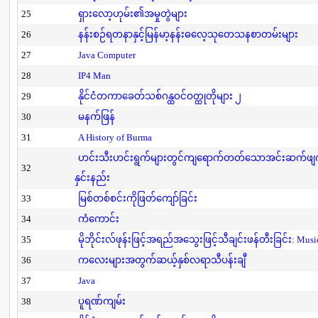
25
ရှားလော့ဟုမ်း၏အမှုတွဲများ
26
နန်းစဉ်ရတနာနှင့်မြန်မာ့နန်းဓလေ့သုတေသနစာတမ်းများ
27
Java Computer
28
IP4 Man
29
နိုင်ငံတကာခေတ်သစ်ဂန္ထဝင်ဝတ္ထုတိုများ ၂
30
မနက်ဖြန်
31
A History of Burma
ဟင်းသီးဟင်းရွက်များတွင်ကျရောက်တတ်သောအင်းဆက်ဖျက်ပိ
32
နှင်းနည်း
33
မြစ်တစ်စင်းကိုဖြတ်ကျော်ခြင်း
34
ကံကောင်း
35
မိုဘိုင်းလ်ဖုန်းဖြင့်အရည်အသွေးဖြင့်သီချင်းဖန်တီးခြင်း: Mus
36
ကလေးများအတွက်ဆယ့်နှစ်လရာသီပန်းချီ
37
Java
38
ပူရဏ်ကျမ်း