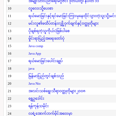
9
အမျိုးသားပညာရေးမဂ္ဂဇင်း ဒုတိယတွဲ၊ နံပါတ် ၁၁
10
လူလေးသို့ပေးစာ
11
ရယ်မောခြင်းနှင့်ရင်မောခြင်းကြားမှနေထိုင်သွားတဲ့သူ(သို့)မင်
12
မင်းလူ၏ဖထိပ်တန်းလျှို့ဝှက်ချက်နှင့်ဝတ္ထုတိုများ
13
ပိုချစ်ရတဲ့သူကိုယ်ပဲဖြစ်ပါစေ
14
မှိုင်းရာပြည့်အရေးတော်ပုံ
15
Java comp
16
Java App
17
ရယ်မောခြင်းပေါင်းချုပ်
18
java
19
မြန်မာပြည်တွင်ချစ်သည်
20
Java Nio
21
အလင်းသစ်ရွေးသီရာဝတ္ထုတိုများ၂၀၀၈
22
ရွှေဥဒေါင်း
23
ရန်ကုန်သမိုင်း
24
လရဲ့အောက်ဘက်မိုင်အဝေးမှာ