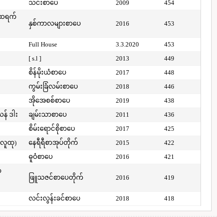
သင်းစာပေ
2009
454
်ထရက်
နှစ်ကာလများစာပေ
2016
453
Full House
3.3.2020
453
[ s.l ]
2013
449
စိန်မိုးယံစာပေ
2017
448
ကွမ်းခြံလမ်းစာပေ
2018
446
အိုအေစစ်စာပေ
2019
438
ယန် ဒါး
ချမ်းသာစာပေ
2011
436
စိမ်းရောင်စိုစာပေ
2017
425
(လူထု)
နေရီရီစာအုပ်တိုက်
2015
422
ဓူဝံစာပေ
2016
421
ာ
ဖြူသဇင်စာပေတိုက်
2016
419
လင်းလွန်းခင်စာပေ
2018
418