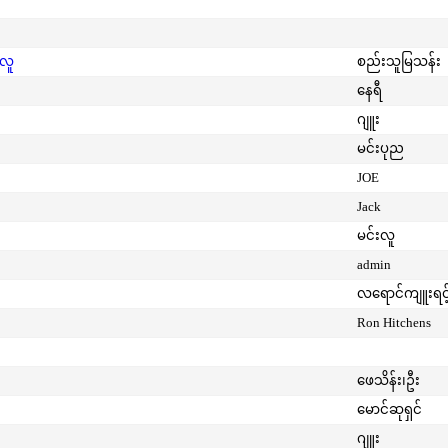
းလူ
စည်းသူမြသန်း
နေရီ
ဂျူး
မင်းပုည
JOE
Jack
မင်းလူ
admin
လရောင်ကျူးရင့
Ron Hitchens
ဖေသိန်း၊ဦး
မောင်ဆုရှင်
ဂျူး