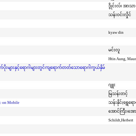
ဒွိုင်းလ်၊ အာသာ 
သန်းဝင်းလှိုင်
kyaw din
မင်းလူ
Htin Aung, Mau
ုးများနှင့်ရောဂါများတွင်ကျရောက်တတ်သောရောဂါကွယ်နှိမ်
ဂျူး
မြသန်းတင့်
ic on Mobile
သန်းနိုင်(ရွှေရေ
အောင်ကြီး၊အေ
Schildt,Herbert