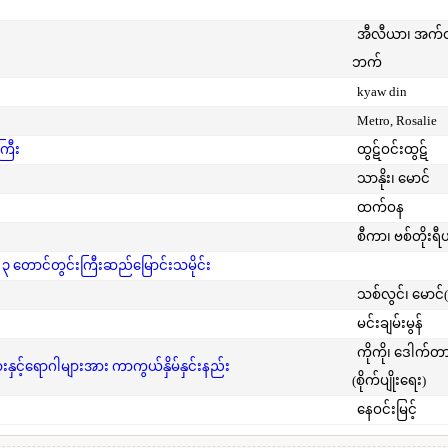
အီလီယာ၊ အက
ဘက်
kyaw din
Metro, Rosalie
ကြီး
ထွဋ်ဝင်းထွဋ်
သာနိုး၊ မောင်
ထက်ဝန
စီကာ၊ ဗစ်တိုးရီ
 ၃ တောင်တွင်းကြီးဆည်မြောင်းသမိုင်း
သစ်လွင်၊ မောင်
မင်းချမ်းမွန်
ကိုကို၊ ဒေါက်တ
င့်ရောဂါများအား ကာကွယ်နှိမ်နှင်းနည်း
(စိုက်ပျိုးရေး)
နေဝင်းမြင့်