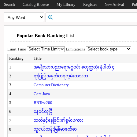
Search
Catalog Browse
My Library
Register
New Arrival
Pu
Popular Book Ranking List
Limit Time
Limitations
Ranking
Title
1
အမျိုးသားပညာရေးမဂ္ဂဇင်း စတုတ္ထတွဲ၊ နံပါတ် ၄
2
ရာပြည့်အမှတ်တရလွမ်းတသသ
3
Computer Dictionary
4
Core Java
5
BBTest200
6
နေဝင်လုပြီ
7
သတိနှင့်နေခြင်း၏စွမ်းပကား
8
သူငယ်တန်းမြန်မာဖတ်စာ