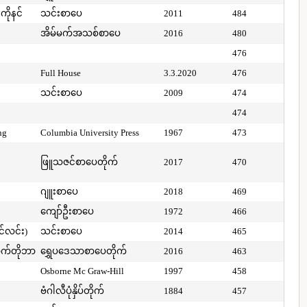
ကိုနင်
သင်းစာပေ
2011
484
အိမ်မက်အသစ်စာပေ
2016
480
476
Full House
3.3.2020
476
သင်းစာပေ
2009
474
474
ng
Columbia University Press
1967
473
ဖြူသဇင်စာပေတိုက်
2017
470
ဂျူးစာပေ
2018
469
ကျော်ဦးစာပေ
1972
466
ာင်လင်း)
သင်းစာပေ
2014
465
ာက်တိုဘာ
ရွှေပဒေသာစာပေတိုက်
2016
463
Osborne Mc Graw-Hill
1997
458
ဗံဂါလီပုံနှိပ်တိုက်
1884
457