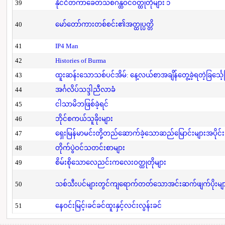
39
နိုင်ငံတကာခေတ်သစ်ဂန္ထဝင်ဝတ္ထုတိုများ ၁
40
မော်တော်ကားတစ်စင်း၏အတ္ထုပ္ပတ္တိ
41
IP4 Man
42
Histories of Burma
43
ထူးဆန်းသောသစ်ပင်အိမ်: နေ့လယ်စာအချိန်တွေ့ခဲ့ရတဲ့ခြင်္သေ့
44
အင်္ဂလိပ်သဒ္ဒါညီလာခံ
45
ငါသာမိဘဖြစ်ခဲ့ရင်
46
ဘိုင်စကယ်သူခိုးများ
47
ရှေးမြန်မာမင်းတို့တည်ဆောက်ခဲ့သောဆည်မြောင်းများအပိုင်း
48
တိုက်ပွဲဝင်သတင်းစာများ
49
စိမ်းစိုသောလေညင်းကလေးဝတ္ထုတိုများ
50
သစ်သီးပင်များတွင်ကျရောက်တတ်သောအင်းဆက်ဖျက်ပိုးများနှ
51
နေဝင်းမြင့်၊ခင်ခင်ထူးနှင့်လင်းလွန်းခင်