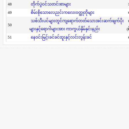
48
တိုက်ပွဲဝင်သတင်းစာများ
49
စိမ်းစိုသောလေညင်းကလေးဝတ္ထုတိုများ
သစ်သီးပင်များတွင်ကျရောက်တတ်သောအင်းဆက်ဖျက်ပိုး
50
များနှင့်ရောဂါများအား ကာကွယ်နှိမ်နှင်းနည်း
(
51
နေဝင်းမြင့်၊ခင်ခင်ထူးနှင့်လင်းလွန်းခင်