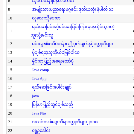
8
သူငယ်တန်းမြန်မာဖတ်စာ
9
အမျိုးသားပညာရေးမဂ္ဂဇင်း ဒုတိယတွဲ၊ နံပါတ် ၁၁
10
လူလေးသို့ပေးစာ
ရယ်မောခြင်းနှင့်ရင်မောခြင်းကြားမှနေထိုင်သွားတဲ့
11
သူ(သို့)မင်းလူ
12
မင်းလူ၏ဖထိပ်တန်းလျှို့ဝှက်ချက်နှင့်ဝတ္ထုတိုများ
13
ပိုချစ်ရတဲ့သူကိုယ်ပဲဖြစ်ပါစေ
14
မှိုင်းရာပြည့်အရေးတော်ပုံ
15
Java comp
16
Java App
17
ရယ်မောခြင်းပေါင်းချုပ်
18
java
19
မြန်မာပြည်တွင်ချစ်သည်
20
Java Nio
21
အလင်းသစ်ရွေးသီရာဝတ္ထုတိုများ၂၀၀၈
22
ရွှေဥဒေါင်း