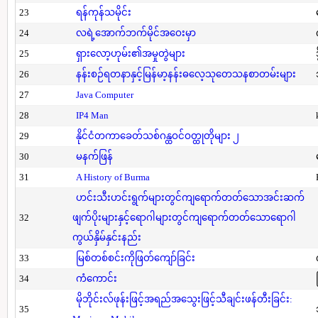
23
ရန်ကုန်သမိုင်း
24
လရဲ့အောက်ဘက်မိုင်အဝေးမှာ
25
ရှားလော့ဟုမ်း၏အမှုတွဲများ
26
နန်းစဉ်ရတနာနှင့်မြန်မာ့နန်းဓလေ့သုတေသနစာတမ်းများ
27
Java Computer
28
IP4 Man
29
နိုင်ငံတကာခေတ်သစ်ဂန္ထဝင်ဝတ္ထုတိုများ ၂
30
မနက်ဖြန်
31
A History of Burma
ဟင်းသီးဟင်းရွက်များတွင်ကျရောက်တတ်သောအင်းဆက်
32
ဖျက်ပိုးများနှင့်ရောဂါများတွင်ကျရောက်တတ်သောရောဂါ
ကွယ်နှိမ်နှင်းနည်း
33
မြစ်တစ်စင်းကိုဖြတ်ကျော်ခြင်း
34
ကံကောင်း
မိုဘိုင်းလ်ဖုန်းဖြင့်အရည်အသွေးဖြင့်သီချင်းဖန်တီးခြင်း:
35