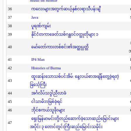
Music on Mobile
36
ကလေးများအတွက်ဆယ့်နှစ်လရာသီပန်းချီ
37
Java
38
ပူရဏ်ကျမ်း
39
နိုင်ငံတကာခေတ်သစ်ဂန္ထဝင်ဝတ္ထုတိုများ ၁
40
မော်တော်ကားတစ်စင်း၏အတ္ထုပ္ပတ္တိ
41
IP4 Man
42
Histories of Burma
ထူးဆန်းသောသစ်ပင်အိမ်: နေ့လယ်စာအချိန်တွေ့ခဲ့ရတဲ့
43
ခြင်္သေ့ကြီး
44
အင်္ဂလိပ်သဒ္ဒါညီလာခံ
45
ငါသာမိဘဖြစ်ခဲ့ရင်
46
ဘိုင်စကယ်သူခိုးများ
ရှေးမြန်မာမင်းတို့တည်ဆောက်ခဲ့သောဆည်မြောင်းများ
47
အပိုင်း ၃ တောင်တွင်းကြီးဆည်မြောင်းသမိုင်း