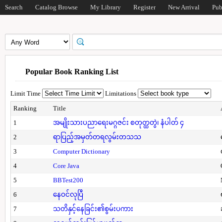
Search
Catalog Browse
My Library
Register
New Arrival
Pub
Popular Book Ranking List
Limit Time
Limitations
Ranking
Title
1
အမျိုးသားပညာရေးမဂ္ဂဇင်း စတုတ္ထတွဲ၊ နံပါတ် ၄
2
ရာပြည့်အမှတ်တရလွမ်းတသသ
3
Computer Dictionary
4
Core Java
5
BBTest200
6
နေဝင်လုပြီ
7
သတိနှင့်နေခြင်း၏စွမ်းပကား