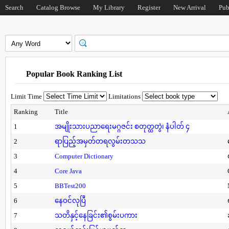
Search
Catalog Browse
My Library
Register
New Arrival
Pub
Popular Book Ranking List
Limit Time
Limitations
Ranking
Title
1
အမျိုးသားပညာရေးမဂ္ဂဇင်း စတုတ္ထတွဲ၊ နံပါတ် ၄
2
ရာပြည့်အမှတ်တရလွမ်းတသသ
3
Computer Dictionary
4
Core Java
5
BBTest200
6
နေဝင်လုပြီ
7
သတိနှင့်နေခြင်း၏စွမ်းပကား