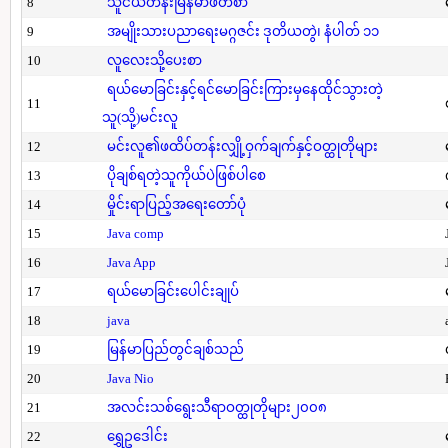
8
သူငယ်တန်းမြန်မာဖတ်စာ
9
အမျိုးသားပညာရေးမဂ္ဂဇင်း ဒုတိယတွဲ၊ နံပါတ် ၁၁
10
လူလေးသို့ပေးစာ
ရယ်မောခြင်းနှင့်ရင်မောခြင်းကြားမှနေထိုင်သွားတဲ့
11
သူ(သို့)မင်းလူ
12
မင်းလူ၏ဖထိပ်တန်းလျှို့ဝှက်ချက်နှင့်ဝတ္ထုတိုများ
13
ပိုချစ်ရတဲ့သူကိုယ်ပဲဖြစ်ပါစေ
14
မှိုင်းရာပြည့်အရေးတော်ပုံ
15
Java comp
16
Java App
17
ရယ်မောခြင်းပေါင်းချုပ်
18
java
19
မြန်မာပြည်တွင်ချစ်သည်
20
Java Nio
21
အလင်းသစ်ရွေးသီရာဝတ္ထုတိုများ၂၀၀၈
22
ရွှေဥဒေါင်း