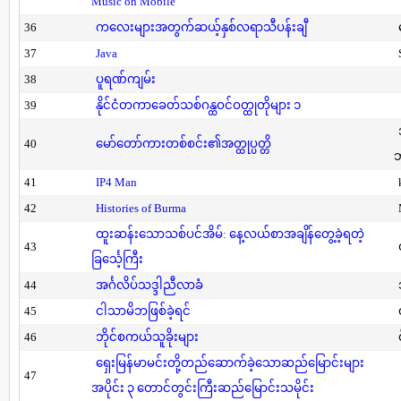
Music on Mobile
36
ကလေးများအတွက်ဆယ့်နှစ်လရာသီပန်းချီ
37
Java
38
ပူရဏ်ကျမ်း
39
နိုင်ငံတကာခေတ်သစ်ဂန္ထဝင်ဝတ္ထုတိုများ ၁
40
မော်တော်ကားတစ်စင်း၏အတ္ထုပ္ပတ္တိ
41
IP4 Man
42
Histories of Burma
ထူးဆန်းသောသစ်ပင်အိမ်: နေ့လယ်စာအချိန်တွေ့ခဲ့ရတဲ့
43
ခြင်္သေ့ကြီး
44
အင်္ဂလိပ်သဒ္ဒါညီလာခံ
45
ငါသာမိဘဖြစ်ခဲ့ရင်
46
ဘိုင်စကယ်သူခိုးများ
ရှေးမြန်မာမင်းတို့တည်ဆောက်ခဲ့သောဆည်မြောင်းများ
47
အပိုင်း ၃ တောင်တွင်းကြီးဆည်မြောင်းသမိုင်း