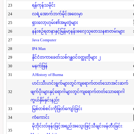
23
ရန်ကုန်သမိုင်း
24
လရဲ့အောက်ဘက်မိုင်အဝေးမှာ
25
ရှားလော့ဟုမ်း၏အမှုတွဲများ
26
နန်းစဉ်ရတနာနှင့်မြန်မာ့နန်းဓလေ့သုတေသနစာတမ်းများ
27
Java Computer
28
IP4 Man
29
နိုင်ငံတကာခေတ်သစ်ဂန္ထဝင်ဝတ္ထုတိုများ ၂
30
မနက်ဖြန်
31
A History of Burma
ဟင်းသီးဟင်းရွက်များတွင်ကျရောက်တတ်သောအင်းဆက်
32
ဖျက်ပိုးများနှင့်ရောဂါများတွင်ကျရောက်တတ်သောရောဂါ
ကွယ်နှိမ်နှင်းနည်း
33
မြစ်တစ်စင်းကိုဖြတ်ကျော်ခြင်း
34
ကံကောင်း
မိုဘိုင်းလ်ဖုန်းဖြင့်အရည်အသွေးဖြင့်သီချင်းဖန်တီးခြင်း:
35