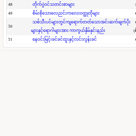
48
တိုက်ပွဲဝင်သတင်းစာများ
49
စိမ်းစိုသောလေညင်းကလေးဝတ္ထုတိုများ
သစ်သီးပင်များတွင်ကျရောက်တတ်သောအင်းဆက်ဖျက်ပိုး
50
များနှင့်ရောဂါများအား ကာကွယ်နှိမ်နှင်းနည်း
(
51
နေဝင်းမြင့်၊ခင်ခင်ထူးနှင့်လင်းလွန်းခင်