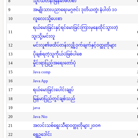
8
သူငယ်တန်းမြန်မာဖတ်စာ
9
အမျိုးသားပညာရေးမဂ္ဂဇင်း ဒုတိယတွဲ၊ နံပါတ် ၁၁
10
လူလေးသို့ပေးစာ
ရယ်မောခြင်းနှင့်ရင်မောခြင်းကြားမှနေထိုင်သွားတဲ့
11
သူ(သို့)မင်းလူ
12
မင်းလူ၏ဖထိပ်တန်းလျှို့ဝှက်ချက်နှင့်ဝတ္ထုတိုများ
13
ပိုချစ်ရတဲ့သူကိုယ်ပဲဖြစ်ပါစေ
14
မှိုင်းရာပြည့်အရေးတော်ပုံ
15
Java comp
16
Java App
17
ရယ်မောခြင်းပေါင်းချုပ်
18
မြန်မာပြည်တွင်ချစ်သည်
19
java
20
Java Nio
21
အလင်းသစ်ရွေးသီရာဝတ္ထုတိုများ၂၀၀၈
22
ရွှေဥဒေါင်း