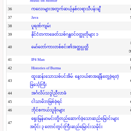
Music on Mobile
36
ကလေးများအတွက်ဆယ့်နှစ်လရာသီပန်းချီ
37
Java
38
ပူရဏ်ကျမ်း
39
နိုင်ငံတကာခေတ်သစ်ဂန္ထဝင်ဝတ္ထုတိုများ ၁
40
မော်တော်ကားတစ်စင်း၏အတ္ထုပ္ပတ္တိ
41
IP4 Man
42
Histories of Burma
ထူးဆန်းသောသစ်ပင်အိမ်: နေ့လယ်စာအချိန်တွေ့ခဲ့ရတဲ့
43
ခြင်္သေ့ကြီး
44
အင်္ဂလိပ်သဒ္ဒါညီလာခံ
45
ငါသာမိဘဖြစ်ခဲ့ရင်
46
ဘိုင်စကယ်သူခိုးများ
ရှေးမြန်မာမင်းတို့တည်ဆောက်ခဲ့သောဆည်မြောင်းများ
47
အပိုင်း ၃ တောင်တွင်းကြီးဆည်မြောင်းသမိုင်း