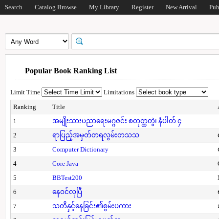
Search
Catalog Browse
My Library
Register
New Arrival
Pub
Popular Book Ranking List
Limit Time
Limitations
Ranking
Title
1
အမျိုးသားပညာရေးမဂ္ဂဇင်း စတုတ္ထတွဲ၊ နံပါတ် ၄
2
ရာပြည့်အမှတ်တရလွမ်းတသသ
3
Computer Dictionary
4
Core Java
5
BBTest200
6
နေဝင်လုပြီ
7
သတိနှင့်နေခြင်း၏စွမ်းပကား