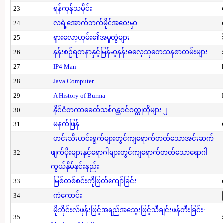
23
ရန်ကုန်သမိုင်း
24
လရဲ့အောက်ဘက်မိုင်အဝေးမှာ
25
ရှားလော့ဟုမ်း၏အမှုတွဲများ
26
နန်းစဉ်ရတနာနှင့်မြန်မာ့နန်းဓလေ့သုတေသနစာတမ်းများ
27
IP4 Man
28
Java Computer
29
A History of Burma
30
နိုင်ငံတကာခေတ်သစ်ဂန္ထဝင်ဝတ္ထုတိုများ ၂
31
မနက်ဖြန်
ဟင်းသီးဟင်းရွက်များတွင်ကျရောက်တတ်သောအင်းဆက်
32
ဖျက်ပိုးများနှင့်ရောဂါများတွင်ကျရောက်တတ်သောရောဂါ
ကွယ်နှိမ်နှင်းနည်း
33
မြစ်တစ်စင်းကိုဖြတ်ကျော်ခြင်း
34
ကံကောင်း
မိုဘိုင်းလ်ဖုန်းဖြင့်အရည်အသွေးဖြင့်သီချင်းဖန်တီးခြင်း:
35