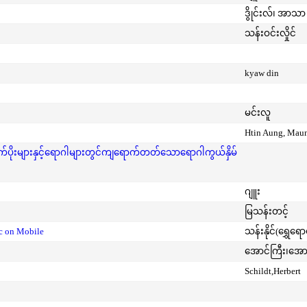
ဒွိုင်းလ်၊ အာသာ 
သန်းဝင်းလှိုင်
kyaw din
မင်းလူ
Htin Aung, Mau
ုးများနှင့်ရောဂါများတွင်ကျရောက်တတ်သောရောဂါကွယ်နှိမ်
ဂျူး
မြသန်းတင့်
ic on Mobile
သန်းနိုင်(ရွှေရေ
အောင်ကြီး၊အေ
Schildt,Herbert