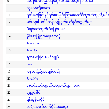
9
အမျိုးသားပညာရေးမဂ္ဂဇင်း ဒုတိယတွဲ၊ နံပါတ် ၁၁
10
လူလေးသို့ပေးစာ
11
ရယ်မောခြင်းနှင့်ရင်မောခြင်းကြားမှနေထိုင်သွားတဲ့သူ(သို့)မင်
12
မင်းလူ၏ဖထိပ်တန်းလျှို့ဝှက်ချက်နှင့်ဝတ္ထုတိုများ
13
ပိုချစ်ရတဲ့သူကိုယ်ပဲဖြစ်ပါစေ
14
မှိုင်းရာပြည့်အရေးတော်ပုံ
15
Java comp
16
Java App
17
ရယ်မောခြင်းပေါင်းချုပ်
18
java
19
မြန်မာပြည်တွင်ချစ်သည်
20
Java Nio
21
အလင်းသစ်ရွေးသီရာဝတ္ထုတိုများ၂၀၀၈
22
ရွှေဥဒေါင်း
23
ရန်ကုန်သမိုင်း
24
လရဲ့အောက်ဘက်မိုင်အဝေးမှာ