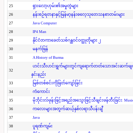
25
ရှားလော့ဟုမ်း၏အမှုတွဲများ
26
နန်းစဉ်ရတနာနှင့်မြန်မာ့နန်းဓလေ့သုတေသနစာတမ်းများ
27
Java Computer
28
IP4 Man
29
နိုင်ငံတကာခေတ်သစ်ဂန္ထဝင်ဝတ္ထုတိုများ ၂
30
မနက်ဖြန်
31
A History of Burma
ဟင်းသီးဟင်းရွက်များတွင်ကျရောက်တတ်သောအင်းဆက်ဖျက်ပိ
32
နှင်းနည်း
33
မြစ်တစ်စင်းကိုဖြတ်ကျော်ခြင်း
34
ကံကောင်း
35
မိုဘိုင်းလ်ဖုန်းဖြင့်အရည်အသွေးဖြင့်သီချင်းဖန်တီးခြင်း: Mus
36
ကလေးများအတွက်ဆယ့်နှစ်လရာသီပန်းချီ
37
Java
38
ပူရဏ်ကျမ်း