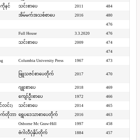
ကိုနင်
သင်းစာပေ
2011
484
အိမ်မက်အသစ်စာပေ
2016
480
476
Full House
3.3.2020
476
သင်းစာပေ
2009
474
474
ng
Columbia University Press
1967
473
ဖြူသဇင်စာပေတိုက်
2017
470
ဂျူးစာပေ
2018
469
ကျော်ဦးစာပေ
1972
466
ာင်လင်း)
သင်းစာပေ
2014
465
ာက်တိုဘာ
ရွှေပဒေသာစာပေတိုက်
2016
463
Osborne Mc Graw-Hill
1997
458
ဗံဂါလီပုံနှိပ်တိုက်
1884
457