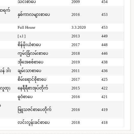
သင်းစာပေ
2009
454
်ထရက်
နှစ်ကာလများစာပေ
2016
453
Full House
3.3.2020
453
[ s.l ]
2013
449
စိန်မိုးယံစာပေ
2017
448
ကွမ်းခြံလမ်းစာပေ
2018
446
အိုအေစစ်စာပေ
2019
438
ယန် ဒါး
ချမ်းသာစာပေ
2011
436
စိမ်းရောင်စိုစာပေ
2017
425
(လူထု)
နေရီရီစာအုပ်တိုက်
2015
422
ဓူဝံစာပေ
2016
421
ာ
ဖြူသဇင်စာပေတိုက်
2016
419
လင်းလွန်းခင်စာပေ
2018
418