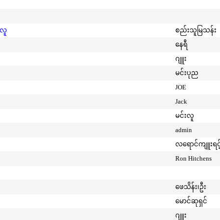
းလူ
စည်းသူမြသန်း
နေရီ
ဂျူး
မင်းပုည
JOE
Jack
မင်းလူ
admin
လရောင်ကျူးရင့
Ron Hitchens
ဖေသိန်း၊ဦး
မောင်ဆုရှင်
ဂျူး