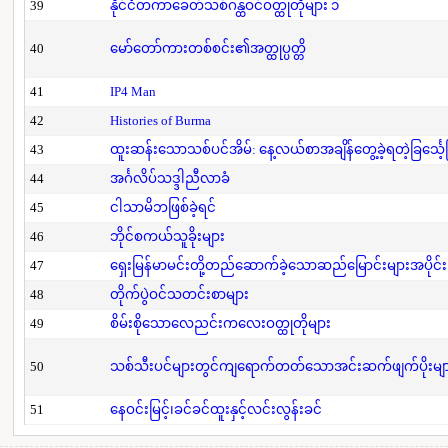
39
နိုင်ငံတကာခေတ်သစ်ဂန္ထဝင်ဝတ္ထုတိုများ ၁
40
မော်တော်ကားတစ်စင်း၏အတ္ထုပ္ပတ္တိ
41
IP4 Man
42
Histories of Burma
43
ထူးဆန်းသောသစ်ပင်အိမ်: နေ့လယ်စာအချိန်တွေ့ခဲ့ရတဲ့ခြင်္သေ့
44
အင်္ဂလိပ်သဒ္ဒါညီလာခံ
45
ငါသာမိဘဖြစ်ခဲ့ရင်
46
ဘိုင်စကယ်သူခိုးများ
47
ရှေးမြန်မာမင်းတို့တည်ဆောက်ခဲ့သောဆည်မြောင်းများအပိုင်း
48
တိုက်ပွဲဝင်သတင်းစာများ
49
စိမ်းစိုသောလေညင်းကလေးဝတ္ထုတိုများ
50
သစ်သီးပင်များတွင်ကျရောက်တတ်သောအင်းဆက်ဖျက်ပိုးများနှ
51
နေဝင်းမြင့်၊ခင်ခင်ထူးနှင့်လင်းလွန်းခင်