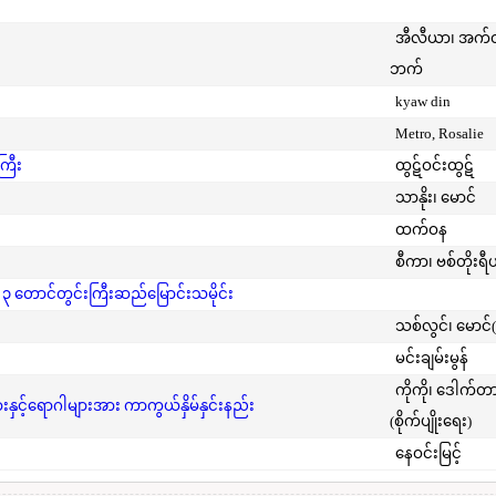
အီလီယာ၊ အက
ဘက်
kyaw din
Metro, Rosalie
ကြီး
ထွဋ်ဝင်းထွဋ်
သာနိုး၊ မောင်
ထက်ဝန
စီကာ၊ ဗစ်တိုးရီ
 ၃ တောင်တွင်းကြီးဆည်မြောင်းသမိုင်း
သစ်လွင်၊ မောင်
မင်းချမ်းမွန်
ကိုကို၊ ဒေါက်တ
င့်ရောဂါများအား ကာကွယ်နှိမ်နှင်းနည်း
(စိုက်ပျိုးရေး)
နေဝင်းမြင့်