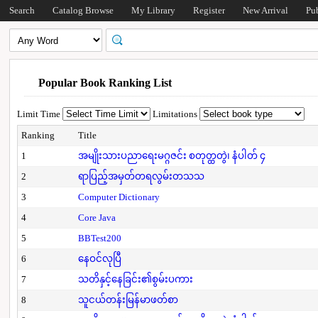
Search
Catalog Browse
My Library
Register
New Arrival
Pu
Popular Book Ranking List
Limit Time
Limitations
Ranking
Title
1
အမျိုးသားပညာရေးမဂ္ဂဇင်း စတုတ္ထတွဲ၊ နံပါတ် ၄
2
ရာပြည့်အမှတ်တရလွမ်းတသသ
3
Computer Dictionary
4
Core Java
5
BBTest200
6
နေဝင်လုပြီ
7
သတိနှင့်နေခြင်း၏စွမ်းပကား
8
သူငယ်တန်းမြန်မာဖတ်စာ